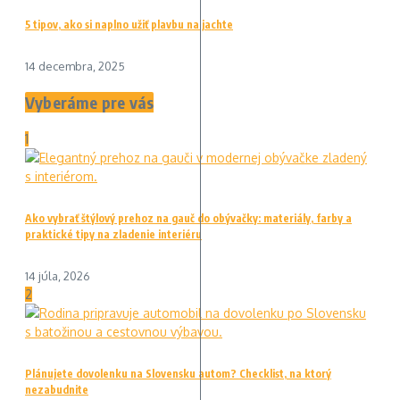
5 tipov, ako si naplno užiť plavbu na jachte
14 decembra, 2025
Vyberáme pre vás
1
Ako vybrať štýlový prehoz na gauč do obývačky: materiály, farby a
praktické tipy na zladenie interiéru
14 júla, 2026
2
Plánujete dovolenku na Slovensku autom? Checklist, na ktorý
nezabudnite