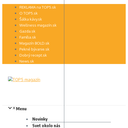
Preskočiť
REKLAMA na TOP5.sk
na
O TOP5.sk
obsah
Šálka kávy.sk
Wellness magazín.sk
Gazda.sk
Família.sk
Magazín BOLD.sk
Pekné bývanie.sk
Dobrý recept.sk
News.sk
Menu
Novinky
Svet okolo nás