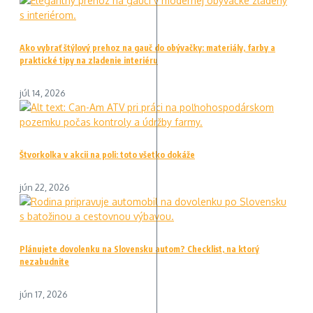
Ako vybrať štýlový prehoz na gauč do obývačky: materiály, farby a
praktické tipy na zladenie interiéru
júl 14, 2026
Štvorkolka v akcii na poli: toto všetko dokáže
jún 22, 2026
Plánujete dovolenku na Slovensku autom? Checklist, na ktorý
nezabudnite
jún 17, 2026