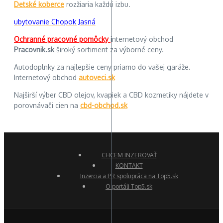
Detské koberce
rozžiaria každú izbu.
ubytovanie Chopok Jasná
Ochranné pracovné pomôcky
internetový obchod
Pracovnik.sk
široký sortiment za výborné ceny.
Autodoplnky za najlepšie ceny priamo do vašej garáže.
Internetový obchod
autoveci.sk
Najširší výber CBD olejov, kvapiek a CBD kozmetiky nájdete v
porovnávači cien na
cbd-obchod.sk
CHCEM INZEROVAŤ
KONTAKT
Inzercia a PR spolupráca na Top5.sk
O portáli Top5.sk