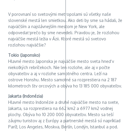
V porovnaní so svetovými metropolami sú všetky naše
slovenské mestá len smietkou. Ako deti by sme sa hádali, že
najväčším a najslávnejším mestom je New York, ale
odpovedať prečo by sme nevedeli. Pravdou je, že rozlohou
najväčšie mestá ležia v Ázii. Ktoré mestá sú svetovo
rozlohou najväčšie?
Tokio (Japonsko)
Hlavné mesto Japonska je najväčšie mesto sveta hneď v
niekoľkých rebríčekoch. Nie len rozlohe, ale aj v počte
obyvateľov a aj v rozlohe samotného centra. Leží na
ostrove Honshu. Mesto samotné sa rozprestiera na 2 187
kilometroch štv orcových a obýva ho 13 185 000 obyvateľov.
Jakarta (Indonézia)
Hlavné mesto Indonézie a druhé najväčšie mesto na svete,
Jakarta, sa rozprestiera na 662 km2 a 6977 km2 vodnej
plochy. Obýva ho 10 200 000 obyvateľov. Mesto sa teší
záujmu turistov aj z Európy a partnerské mestá sú napríklad
Paríž, Los Angeles, Moskva, Berlín, Londýn, Istanbul a pod.