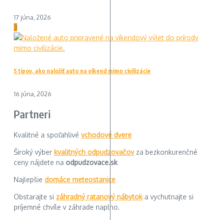
17 júna, 2026
3
5 tipov, ako naložiť auto na víkend mimo civilizácie
16 júna, 2026
Partneri
Kvalitné a spoľahlivé
vchodové dvere
Široký výber
kvalitných odpudzovačov
za bezkonkurenčné
ceny nájdete na
odpudzovace.sk
Najlepšie
domáce meteostanice
Obstarajte si
záhradný ratanový nábytok
a vychutnajte si
príjemné chvíle v záhrade naplno.