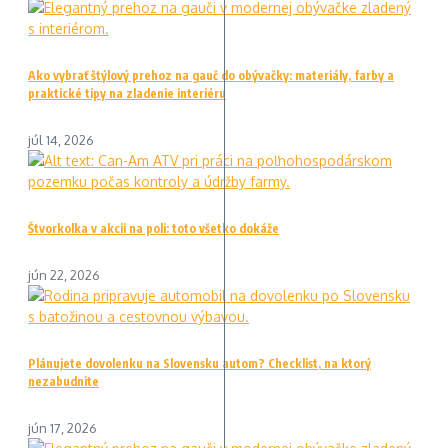
Ako vybrať štýlový prehoz na gauč do obývačky: materiály, farby a
praktické tipy na zladenie interiéru
júl 14, 2026
Štvorkolka v akcii na poli: toto všetko dokáže
jún 22, 2026
Plánujete dovolenku na Slovensku autom? Checklist, na ktorý
nezabudnite
jún 17, 2026