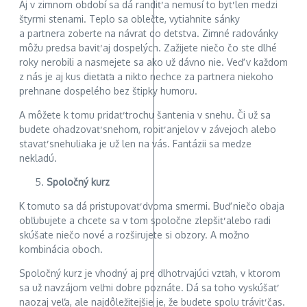
Aj v zimnom období sa dá randiť a nemusí to byť len medzi
štyrmi stenami. Teplo sa oblečte, vytiahnite sánky
a partnera zoberte na návrat do detstva. Zimné radovánky
môžu predsa baviť aj dospelých. Zažijete niečo čo ste dlhé
roky nerobili a nasmejete sa ako už dávno nie. Veď v každom
z nás je aj kus dieťaťa a nikto nechce za partnera niekoho
prehnane dospelého bez štipky humoru.
A môžete k tomu pridať trochu šantenia v snehu. Či už sa
budete ohadzovať snehom, robiť anjelov v závejoch alebo
stavať snehuliaka je už len na vás. Fantázii sa medze
nekladú.
Spoločný kurz
K tomuto sa dá pristupovať dvoma smermi. Buď niečo obaja
obľubujete a chcete sa v tom spoločne zlepšiť alebo radi
skúšate niečo nové a rozširujete si obzory. A možno
kombinácia oboch.
Spoločný kurz je vhodný aj pre dlhotrvajúci vzťah, v ktorom
sa už navzájom veľmi dobre poznáte. Dá sa toho vyskúšať
naozaj veľa, ale najdôležitejšie je, že budete spolu tráviť čas.