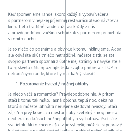
Keď spomenieme rande, skoro každý si vybaví večeru
s partnerom v nejakej príjemnej reštaurácii alebo návštevu
kina. Tieto tradičné rande zažil asi každý z nás
a pravdepodobne väčšina schôdzok s partnerom prebiehala
v tomto duchu.
Je to niečo čo poznáme a obvykle k tomu inklinujeme. Ak sa
ale odvážite skúsiť niečo netradičné, môžete zistiť, že ste
svojho partnera spoznali z úplne inej stránky a navyše ste si
to aj skvelo užili. Spoznajte teda svojho partnera s TOP 5
netradičnými rande, ktoré by mal každý skúsiť.
Pozorovanie hviezd / nočnej oblohy
Je niečo väčšia romantika? Pravdepodobne nie. A pritom
stačí k tomu tak málo. Jasná obloha, teplá noc, deka na
ktorú si môžete ľahnúť a nerušene sledovať hviezdy. Stačí
zájsť na prvý kopec za mestom, aby svetelný smog mesta
neuberal na krásach nočnej oblohy a vychutnávať si tisíce
svetielok. Ak to chcete ešte viac vylepšiť, môžete si pripraviť
k sledovanie nejaké chutné jedlo a urobiť si nočný piknik, ale