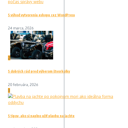
5 výhod vytvorenia eshopu cez WordPress
24 marca, 2026
2
5 dobrých rád pred výberom štvorkolky
20 februára, 2026
3
5 tipov, ako si naplno užiť plavbu na jachte