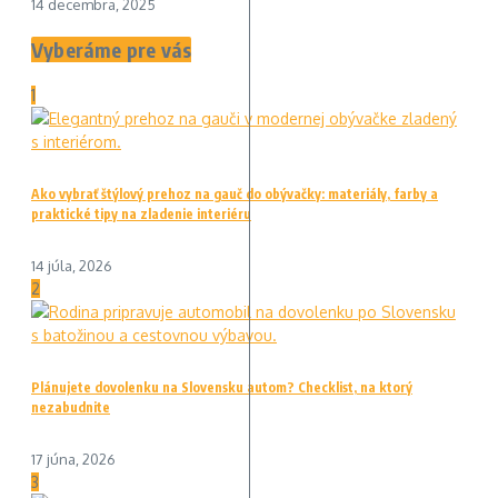
14 decembra, 2025
Vyberáme pre vás
1
Ako vybrať štýlový prehoz na gauč do obývačky: materiály, farby a
praktické tipy na zladenie interiéru
14 júla, 2026
2
Plánujete dovolenku na Slovensku autom? Checklist, na ktorý
nezabudnite
17 júna, 2026
3