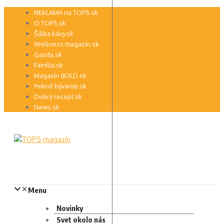
Preskočiť
REKLAMA na TOP5.sk
na
O TOP5.sk
obsah
Šálka kávy.sk
Wellness magazín.sk
Gazda.sk
Família.sk
Magazín BOLD.sk
Pekné bývanie.sk
Dobrý recept.sk
News.sk
Menu
Novinky
Svet okolo nás