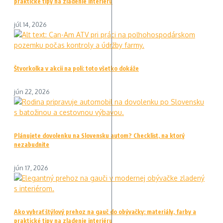
praktické tipy na zladenie interiéru
júl 14, 2026
Štvorkolka v akcii na poli: toto všetko dokáže
jún 22, 2026
Plánujete dovolenku na Slovensku autom? Checklist, na ktorý
nezabudnite
jún 17, 2026
Ako vybrať štýlový prehoz na gauč do obývačky: materiály, farby a
praktické tipy na zladenie interiéru