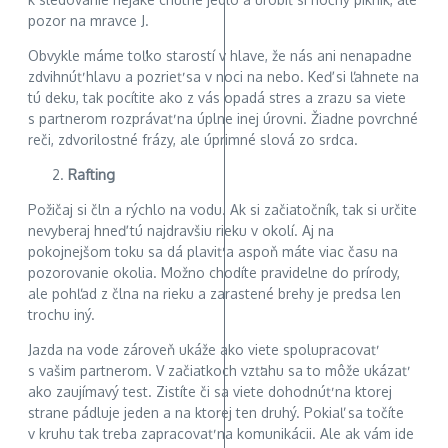
pozor na mravce J.
Obvykle máme toľko starostí v hlave, že nás ani nenapadne
zdvihnúť hlavu a pozrieť sa v noci na nebo. Keď si ľahnete na
tú deku, tak pocítite ako z vás opadá stres a zrazu sa viete
s partnerom rozprávať na úplne inej úrovni. Žiadne povrchné
reči, zdvorilostné frázy, ale úprimné slová zo srdca.
Rafting
Požičaj si čln a rýchlo na vodu. Ak si začiatočník, tak si určite
nevyberaj hneď tú najdravšiu rieku v okolí. Aj na
pokojnejšom toku sa dá plaviť a aspoň máte viac času na
pozorovanie okolia. Možno chodíte pravidelne do prírody,
ale pohľad z člna na rieku a zarastené brehy je predsa len
trochu iný.
Jazda na vode zároveň ukáže ako viete spolupracovať
s vašim partnerom. V začiatkoch vzťahu sa to môže ukázať
ako zaujímavý test. Zistíte či sa viete dohodnúť na ktorej
strane pádluje jeden a na ktorej ten druhý. Pokiaľ sa točíte
v kruhu tak treba zapracovať na komunikácii. Ale ak vám ide