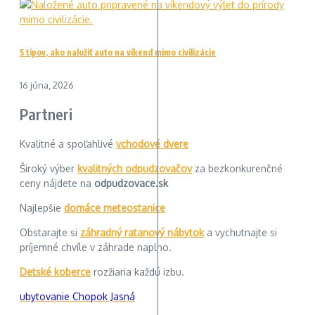
5 tipov, ako naložiť auto na víkend mimo civilizácie
16 júna, 2026
Partneri
Kvalitné a spoľahlivé
vchodové dvere
Široký výber
kvalitných odpudzovačov
za bezkonkurenčné
ceny nájdete na
odpudzovace.sk
Najlepšie
domáce meteostanice
Obstarajte si
záhradný ratanový nábytok
a vychutnajte si
príjemné chvíle v záhrade naplno.
Detské koberce
rozžiaria každú izbu.
ubytovanie Chopok Jasná