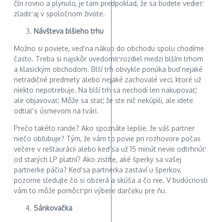
čln rovno a plynulo, je tam predpoklad, že sa budete vedieť
zladiť aj v spoločnom živote.
Návšteva blšieho trhu
Možno si poviete, veď na nákup do obchodu spolu chodíme
často. Treba si najskôr uvedomiť rozdiel medzi blším trhom
a klasickým obchodom. Blší trh obvykle ponúka buď nejaké
netradičné predmety alebo nejaké zachovalé veci, ktoré už
niekto nepotrebuje. Na blší trh sa nechodí len nakupovať,
ale objavovať. Môže sa stať, že ste nič nekúpili, ale idete
odtiaľ s úsmevom na tvári.
Prečo takéto rande? Ako spoznáte lepšie, že váš partner
niečo obľubuje? Tým, že vám to povie pri rozhovore počas
večere v reštaurácii alebo keď sa už 15 minút nevie odtrhnúť
od starých LP platní? Ako zistíte, aké šperky sa vašej
partnerke páčia? Keď sa partnerka zastaví u šperkov,
pozorne sledujte čo si obzerá a skúša a čo nie. V budúcnosti
vám to môže pomôcť pri výbere darčeku pre ňu.
Sánkovačka