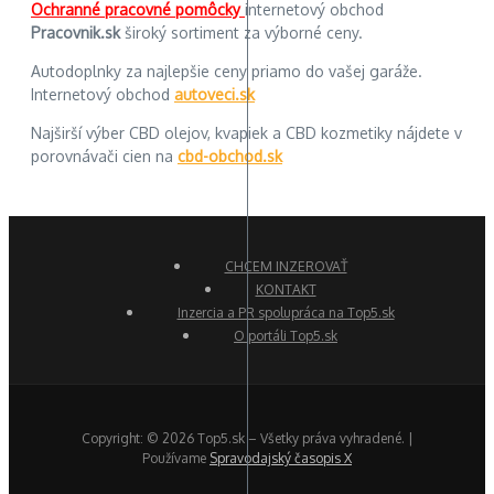
Ochranné pracovné pomôcky
internetový obchod
Pracovnik.sk
široký sortiment za výborné ceny.
Autodoplnky za najlepšie ceny priamo do vašej garáže.
Internetový obchod
autoveci.sk
Najširší výber CBD olejov, kvapiek a CBD kozmetiky nájdete v
porovnávači cien na
cbd-obchod.sk
CHCEM INZEROVAŤ
KONTAKT
Inzercia a PR spolupráca na Top5.sk
O portáli Top5.sk
Copyright: © 2026 Top5.sk – Všetky práva vyhradené. |
Používame
Spravodajský časopis X