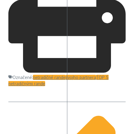
Označené:
netradičné rande
svojho partnera
TOP 5
netradičnými rande