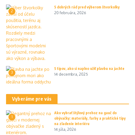
5 dobrých rád pred výberom štvorkolky
2
20 februára, 2026
5 tipov, ako si naplno užiť plavbu na jachte
3
14 decembra, 2025
Vyberáme pre vás
Ako vybrať štýlový prehoz na gauč do
1
obývačky: materiály, farby a praktické tipy
na zladenie interiéru
14 júla, 2026