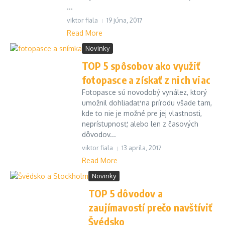
...
viktor fiala
19 júna, 2017
Read More
Novinky
TOP 5 spôsobov ako využiť
fotopasce a získať z nich viac
Fotopasce sú novodobý vynález, ktorý
umožnil dohliadať na prírodu všade tam,
kde to nie je možné pre jej vlastnosti,
neprístupnosť, alebo len z časových
dôvodov...
viktor fiala
13 apríla, 2017
Read More
Novinky
TOP 5 dôvodov a
zaujímavostí prečo navštíviť
Švédsko