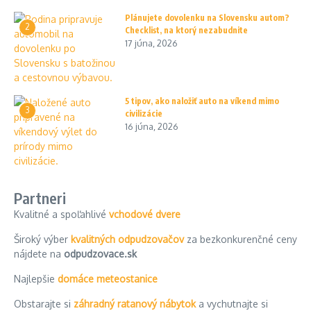
Plánujete dovolenku na Slovensku autom?
2
Checklist, na ktorý nezabudnite
17 júna, 2026
5 tipov, ako naložiť auto na víkend mimo
3
civilizácie
16 júna, 2026
Partneri
Kvalitné a spoľahlivé
vchodové dvere
Široký výber
kvalitných odpudzovačov
za bezkonkurenčné ceny
nájdete na
odpudzovace.sk
Najlepšie
domáce meteostanice
Obstarajte si
záhradný ratanový nábytok
a vychutnajte si