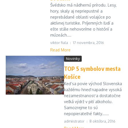
Švédsko má nádhernú prírodu. Lesy,
hory, skaly aj nepriepustné a
neprebádané oblasti volajúce po
aktívnej turistike. Príjemných ľudí a
ešte stále nehovoríme o histórií a
múzeách....
viktor fiala
17 novembra, 2016
Read More
Novinky
TOP 5 symbolov mesta
Košice
Keď sa povie východ Slovenska
každému hneď napadne vysoká
nezamestnanosť a dostatočne
veľká výdrž v pití alkoholu.
Samozrejme to sú
nepopierateľné fakty......
admiistrator
8 októbra, 2016