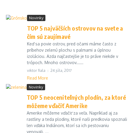
Novinky
TOP 5 najväčších ostrovov na svete a
čím sú zaujímavé
Keď sa povie ostrov, pred očami máme často z
príbehov zelenú plochu s palmami a úplnou
izoláciou. Azda najčastejšie je to práve niekde v
trópoch. Mnoho ostrovov......
viktor fiala
24 júla, 2017
Read More
Novinky
TOP 5 neoceniteľných plodín, za ktoré
môžeme vďačiť Amerike
Amerike môžeme vďačiť za veľa. Napríklad aj za
rastliny a teda plodiny, ktoré naši predkovia spoznali
len vďaka Indiánom, ktorí sa ich pestovaniu
venovali. ...