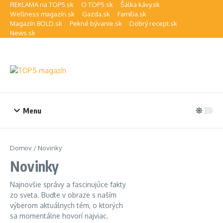
Preskočiť na obsah
REKLAMA na TOP5.sk
O TOP5.sk
Šálka kávy.sk
Wellness magazín.sk
Gazda.sk
Família.sk
Magazín BOLD.sk
Pekné bývanie.sk
Dobrý recept.sk
News.sk
Menu
Domov
/
Novinky
Novinky
Najnovšie správy a fascinujúce fakty
zo sveta. Buďte v obraze s naším
výberom aktuálnych tém, o ktorých
sa momentálne hovorí najviac.