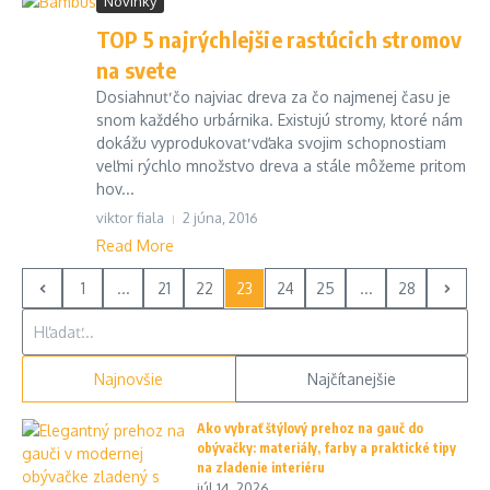
Novinky
TOP 5 najrýchlejšie rastúcich stromov
na svete
Dosiahnuť čo najviac dreva za čo najmenej času je
snom každého urbárnika. Existujú stromy, ktoré nám
dokážu vyprodukovať vďaka svojim schopnostiam
veľmi rýchlo množstvo dreva a stále môžeme pritom
hov...
viktor fiala
2 júna, 2016
Read More
1
...
21
22
23
24
25
...
28
Hľadať:
Najnovšie
Najčítanejšie
Ako vybrať štýlový prehoz na gauč do
obývačky: materiály, farby a praktické tipy
na zladenie interiéru
júl 14, 2026