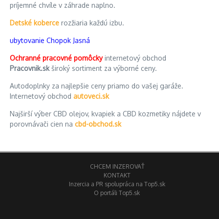
príjemné chvíle v záhrade naplno.
Detské koberce
rozžiaria každú izbu.
ubytovanie Chopok Jasná
Ochranné pracovné pomôcky
internetový obchod
Pracovnik.sk
široký sortiment za výborné ceny.
Autodoplnky za najlepšie ceny priamo do vašej garáže.
Internetový obchod
autoveci.sk
Najširší výber CBD olejov, kvapiek a CBD kozmetiky nájdete v
porovnávači cien na
cbd-obchod.sk
CHCEM INZEROVAŤ
KONTAKT
Inzercia a PR spolupráca na Top5.sk
O portáli Top5.sk