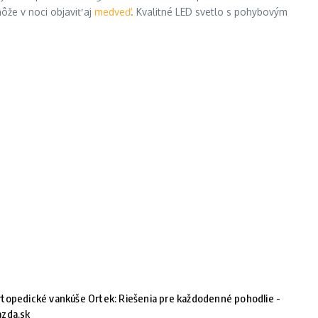
ôže v noci objaviť aj
medveď
. Kvalitné LED svetlo s pohybovým
topedické vankúše Ortek: Riešenia pre každodenné pohodlie -
azda.sk