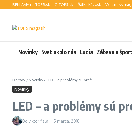
Preskočiť na obsah
REKLAMA na TOP5.sk
O TOP5.sk
Šálka kávy.sk
Wellness maga
Novinky
Svet okolo nás
Ľudia
Zábava a špor
Domov
/
Novinky
/
LED – a problémy sú preč!
Novinky
LED – a problémy sú pr
Od
viktor fiala
5 marca, 2018