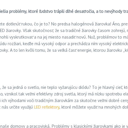
riešia problémy, ktoré ľudstvo trápili dlhé desaťročia, a to nevýhody 
ete dotknúť rukou, čo je to? No predsa halogénová žiarovka! Áno, pres
ED žiarovky. Však skutočnosť, že sa tradičné žiarovky časom zohrejú, 
 mohli vyskrutkovať a na jej miesto nasadiť novú. Nuž, problémov to
prúdu rozžiari, keďže má vysoký odpor a prechádza ním vysoký elektrick
rovky. A to len kvôli tomu, že sa veľká časť energie, ktorou žiarovku „
, že sa jedná o svetlo, nie teplo vyžarujúcu diódu? To je hlavný cieľ, k
o, vznikol tak veľmi efektívny zdroj svetla, ktorý má nízku spotrebu el
i ich výhodami voči tradičným žiarovkám za skutočne veľmi dobré cen
z nás určite využijú
LED reflektory
, ktoré môžete využiť na mnohých dob
aše domovy a pracoviská. Problémy s klasickými žiarovkami ako je vy