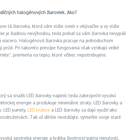
tradičných halogénových žiaroviek. Ako?
ne tá žiarovka, ktorá vám stále svieti v obývačke a vy stále
nie je žiadnou nevýhodou, teda pokiaľ sa vám žiarovka nevypáli
 má viacero. Halogénová žiarovka pracuje na jednoduchom
ý prúd. Pri takomto princípe fungovania však vznikajú veľké
kŕmite“, premieňa na teplo, ktoré vôbec nepotrebujete.
torý sa snažili LED žiarovky naplniť, teda zabezpečiť vysokú
ektrickej energie a produkuje minimálne straty. LED žiarovky a
y. LED panely,
LED trubice
a LED žiarovky sa dajú využiť ako
rodružstvách. Tak už dlhšie neotáľajte, vymeňte svoje staré
soká spotreba energie a krátka životnosť patria minulosti.