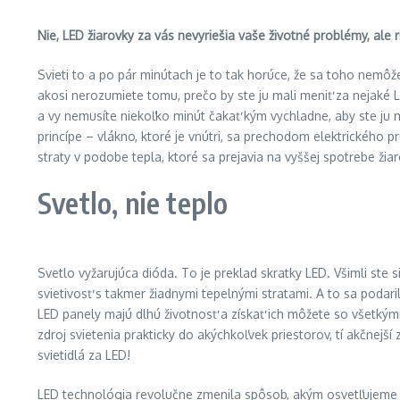
Nie, LED žiarovky za vás nevyriešia vaše životné problémy, ale 
Svieti to a po pár minútach je to tak horúce, že sa toho nemôž
akosi nerozumiete tomu, prečo by ste ju mali meniť za nejaké L
a vy nemusíte niekoľko minút čakať kým vychladne, aby ste ju
princípe – vlákno, ktoré je vnútri, sa prechodom elektrického 
straty v podobe tepla, ktoré sa prejavia na vyššej spotrebe žia
Svetlo, nie teplo
Svetlo vyžarujúca dióda. To je preklad skratky LED. Všimli ste si
svietivosť s takmer žiadnymi tepelnými stratami. A to sa podaril
LED panely majú dlhú životnosť a získať ich môžete so všetkým
zdroj svietenia prakticky do akýchkoľvek priestorov, tí akčnejší 
svietidlá za LED!
LED technológia revolučne zmenila spôsob, akým osvetľujeme n