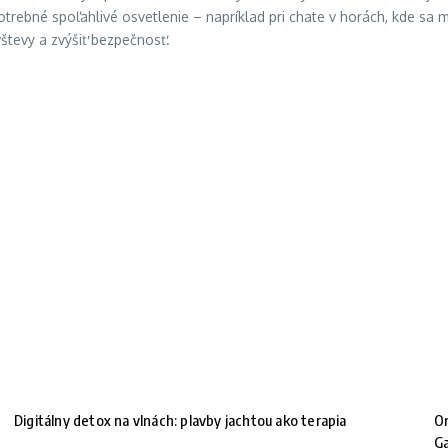
potrebné spoľahlivé osvetlenie – napríklad pri chate v horách, kde sa m
števy a zvýšiť bezpečnosť.
Digitálny detox na vlnách: plavby jachtou ako terapia
Or
G