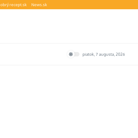
obrý recept.sk
News.sk
piatok, 7 augusta, 2026