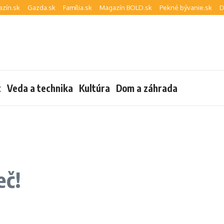
zín.sk
Gazda.sk
Família.sk
Magazín BOLD.sk
Pekné bývanie.sk
D
t
Veda a technika
Kultúra
Dom a záhrada
eč!