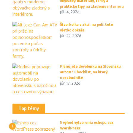
obývačky: materiály, farby a
praktické tipy na zladenie interiéru
júl 14, 2026
Štvorkolka v akcii na poli: toto
všetko dokáže
jún 22, 2026
Plánujete dovolenku na Slovensku
autom? Checklist, na ktorý
nezabudnite
jún 17, 2026
Top témy
5 výhod vytvorenia eshopu cez
1
WordPress