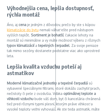
Výhodnejšia cena, lepšia dostupnosť,
rýchla montáž
Áno, aj
cena
je jedným z dôvodov, prečo by ste s kúpou
klimatizácie do bytu
nemali váhať ešte pred nástupom
vyšších teplôt.
Sortiment je bohatší
, čakacie lehoty na
montáž sú minimálne a vy máte možnosť výberu z rôznych
typov klimatizácií
a
tepelných čerpadiel
. Za svoje peniaze
tak mimo sezóny dostanete podstatne viac ako uprostred
leta.
Lepšia kvalita vzduchu poteší aj
astmatikov
Moderné klimatizačné jednotky a tepelné čerpadlá
sú
vybavené špeciálnymi filtrami, ktoré dokážu zachytiť prach,
nečistoty či pele z ovzdušia. Vďaka
optimálnej teplote a
vlhkosti vzduchu
bude váš dom, byt či kancelária chránená
tiež pred rôznymi typmi plesní, ktorým práve vlhkosť a
vysoké teploty veľmi vyhovujú. Ak ste teda astmatik, máte