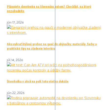
Plánujete dovolenku na Slovensku autom? Checklist, na ktorý
nezabudnite
jún 17, 2026
Ako vybrať štýlový prehoz na gauč do obývačky: materiály, farby a
praktické tipy na zladenie interiéru
júl 14, 2026
Štvorkolka v akcii na poli: toto všetko dokáže
jún 22, 2026