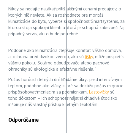
Nikdy sa nedajte nalákať príliš akčnými cenami predajcov, o
ktorých nič neviete. Ak sa rozhodnete pre montáž
klimatizácie do bytu, vyberte si spoločnosť Smartsystems, za
ktorou stoja spokojní klienti a ktorá je schopná zabezpečiť aj
prípadný servis, ak to bude potrebné.
Podobne ako klimatizácia zlepšuje komfort vášho domova,
aj ochrana pred divokou zverou, ako sú
líšky
, môže prispieť k
vášmu pokoju. Solárne odpudzovače alebo pachové
ohradníky sú ekologické a efektívne riešenia.“
Počas horúcich letných dní hľadáme úkryt pred intenzívnym
teplom, podobne ako vtáky, ktoré sa dokážu počas migrácie
prispôsobovať meniacim sa podmienkam.
Lastovičky
sú
toho dôkazom – ich schopnosť nájsť si chladivé útočisko
inšpiruje náš vlastný prístup k letným teplotám.
Odporúčame