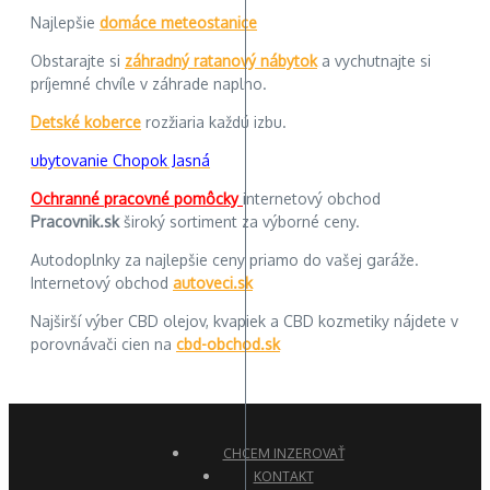
Najlepšie
domáce meteostanice
Obstarajte si
záhradný ratanový nábytok
a vychutnajte si
príjemné chvíle v záhrade naplno.
Detské koberce
rozžiaria každú izbu.
ubytovanie Chopok Jasná
Ochranné pracovné pomôcky
internetový obchod
Pracovnik.sk
široký sortiment za výborné ceny.
Autodoplnky za najlepšie ceny priamo do vašej garáže.
Internetový obchod
autoveci.sk
Najširší výber CBD olejov, kvapiek a CBD kozmetiky nájdete v
porovnávači cien na
cbd-obchod.sk
CHCEM INZEROVAŤ
KONTAKT