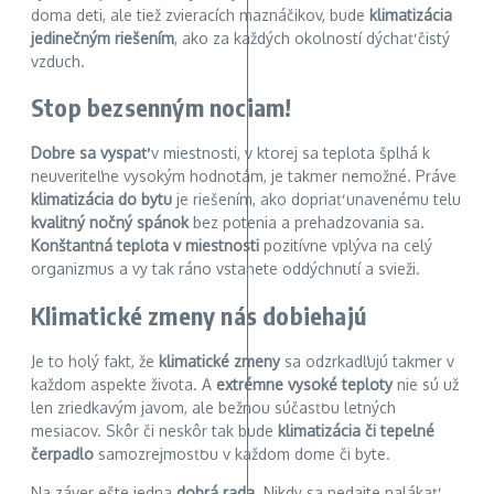
doma deti, ale tiež zvieracích maznáčikov, bude
klimatizácia
jedinečným riešením
, ako za každých okolností dýchať čistý
vzduch.
Stop bezsenným nociam!
Dobre sa vyspať
v miestnosti, v ktorej sa teplota šplhá k
neuveriteľne vysokým hodnotám, je takmer nemožné. Práve
klimatizácia do bytu
je riešením, ako dopriať unavenému telu
kvalitný nočný spánok
bez potenia a prehadzovania sa.
Konštantná teplota v miestnosti
pozitívne vplýva na celý
organizmus a vy tak ráno vstanete oddýchnutí a svieži.
Klimatické zmeny nás dobiehajú
Je to holý fakt, že
klimatické zmeny
sa odzrkadľujú takmer v
každom aspekte života. A
extrémne vysoké teploty
nie sú už
len zriedkavým javom, ale bežnou súčasťou letných
mesiacov. Skôr či neskôr tak bude
klimatizácia či tepelné
čerpadlo
samozrejmosťou v každom dome či byte.
Na záver ešte jedna
dobrá rada
. Nikdy sa nedajte nalákať