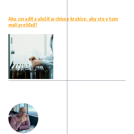
Ako zoradiť a uložiť archívne krabice, aby ste v tom
mali prehľad?