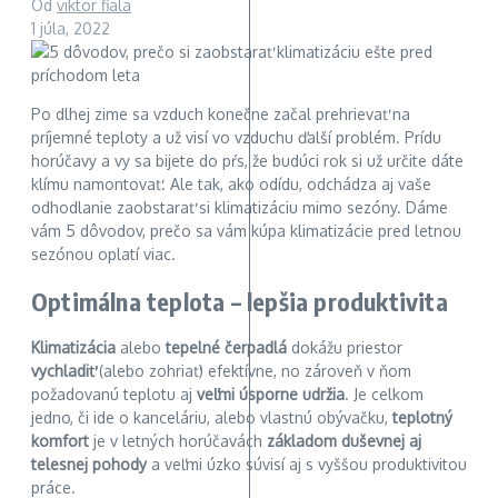
Od
viktor fiala
1 júla, 2022
Po dlhej zime sa vzduch konečne začal prehrievať na
príjemné teploty a už visí vo vzduchu ďalší problém. Prídu
horúčavy a vy sa bijete do pŕs, že budúci rok si už určite dáte
klímu namontovať. Ale tak, ako odídu, odchádza aj vaše
odhodlanie zaobstarať si klimatizáciu mimo sezóny. Dáme
vám 5 dôvodov, prečo sa vám kúpa klimatizácie pred letnou
sezónou oplatí viac.
Optimálna teplota – lepšia produktivita
Klimatizácia
alebo
tepelné čerpadlá
dokážu priestor
vychladiť
(alebo zohriať) efektívne, no zároveň v ňom
požadovanú teplotu aj
veľmi úsporne udržia
. Je celkom
jedno, či ide o kanceláriu, alebo vlastnú obývačku,
teplotný
komfort
je v letných horúčavách
základom duševnej aj
telesnej pohody
a veľmi úzko súvisí aj s vyššou produktivitou
práce.