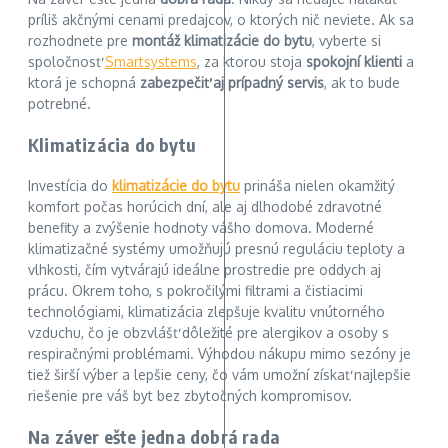
príliš akčnými cenami predajcov, o ktorých nič neviete. Ak sa
rozhodnete pre
montáž klimatizácie do bytu
, vyberte si
spoločnosť
Smartsystems
, za ktorou stoja
spokojní klienti
a
ktorá je schopná
zabezpečiť aj prípadný servis
, ak to bude
potrebné.
Klimatizácia do bytu
Investícia do
klimatizácie do bytu
prináša nielen okamžitý
komfort počas horúcich dní, ale aj dlhodobé zdravotné
benefity a zvýšenie hodnoty vášho domova. Moderné
klimatizačné systémy umožňujú presnú reguláciu teploty a
vlhkosti, čím vytvárajú ideálne prostredie pre oddych aj
prácu. Okrem toho, s pokročilými filtrami a čistiacimi
technológiami, klimatizácia zlepšuje kvalitu vnútorného
vzduchu, čo je obzvlášť dôležité pre alergikov a osoby s
respiračnými problémami. Výhodou nákupu mimo sezóny je
tiež širší výber a lepšie ceny, čo vám umožní získať najlepšie
riešenie pre váš byt bez zbytočných kompromisov.
Na záver ešte jedna dobrá rada