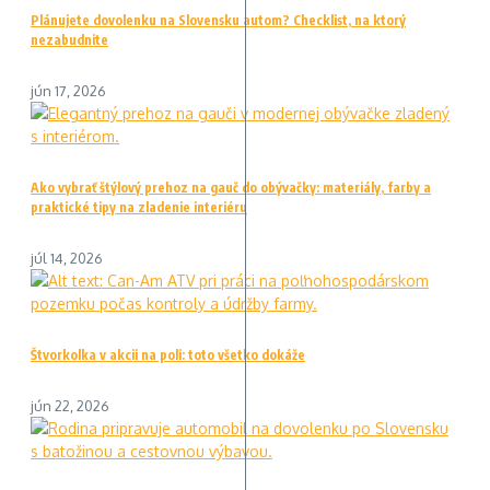
Plánujete dovolenku na Slovensku autom? Checklist, na ktorý
nezabudnite
jún 17, 2026
Ako vybrať štýlový prehoz na gauč do obývačky: materiály, farby a
praktické tipy na zladenie interiéru
júl 14, 2026
Štvorkolka v akcii na poli: toto všetko dokáže
jún 22, 2026