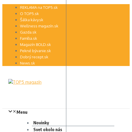
Preskočiť
REKLAMA na TOP5.sk
na
O TOP5.sk
obsah
Šálka kávy.sk
Wellness magazín.sk
Gazda.sk
Família.sk
Magazín BOLD.sk
Pekné bývanie.sk
Dobrý recept.sk
News.sk
Menu
Novinky
Svet okolo nás