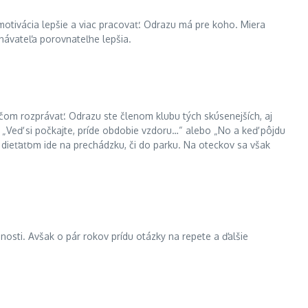
otivácia lepšie a viac pracovať. Odrazu má pre koho. Miera
tnávateľa porovnateľne lepšia.
 čom rozprávať. Odrazu ste členom klubu tých skúsenejších, aj
ypu „Veď si počkajte, príde obdobie vzdoru…“ alebo „No a keď pôjdu
 s dieťaťom ide na prechádzku, či do parku. Na oteckov sa však
nosti. Avšak o pár rokov prídu otázky na repete a ďalšie