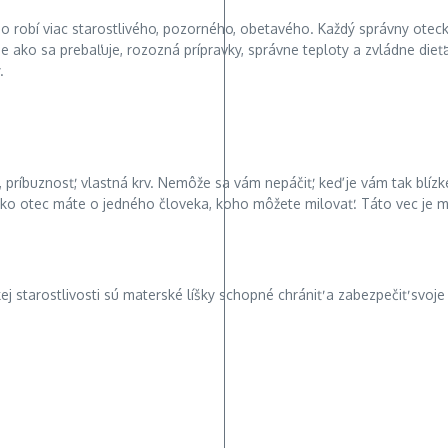
neho robí viac starostlivého, pozorného, obetavého. Každý správny otec
e ako sa prebaľuje, rozozná prípravky, správne teploty a zvládne dieťa
.
, príbuznosť, vlastná krv. Nemôže sa vám nepáčiť, keď je vám tak blí
vy ako otec máte o jedného človeka, koho môžete milovať. Táto vec je
starostlivosti sú materské líšky schopné chrániť a zabezpečiť svoje 