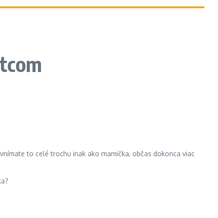
otcom
c, vnímate to celé trochu inak ako mamička, občas dokonca viac
ka?