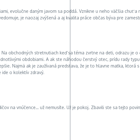
ciami, evolučne daným javom sa poddá. Vznikne u neho väčšia chuť a m
uvedomuje, je naozaj zvýšená a aj kvalita práce občas býva pre zames
. Na obchodných stretnutiach keď sa téma zvrtne na deti, odrazu je o
si jednotlivými obdobiami. A ak ste náhodou čerstvý otec, prídu rady t
lepšie. Najmä ak je zaužívaná predstava, že je to hlavne matka, ktorá
ide o kolektív zdravý.
ičov na vnúčence… už nemusíte. Už je pokoj. Zbavili ste sa tejto povin