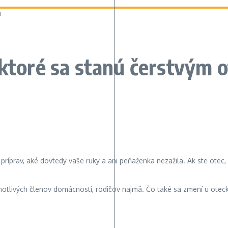
m
 ktoré sa stanú čerstvým 
 príprav, aké dovtedy vaše ruky a ani peňaženka nezažila. Ak ste ote
ednotlivých členov domácnosti, rodičov najmä. Čo také sa zmení u otec