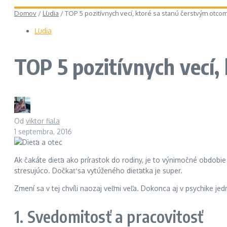
Domov
/
Ľudia
/
TOP 5 pozitívnych vecí, ktoré sa stanú čerstvým otco
Ľudia
TOP 5 pozitívnych vecí,
Od
viktor fiala
1 septembra, 2016
Ak čakáte dieťa ako prírastok do rodiny, je to výnimočné obdobie
stresujúco. Dočkať sa vytúženého dieťatka je super.
Zmení sa v tej chvíli naozaj veľmi veľa. Dokonca aj v psychike j
1. Svedomitosť a pracovitosť