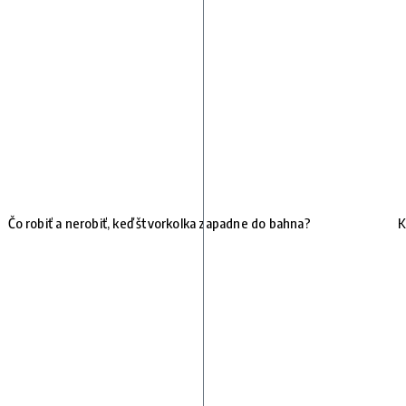
Čo robiť a nerobiť, keď štvorkolka zapadne do bahna?
K