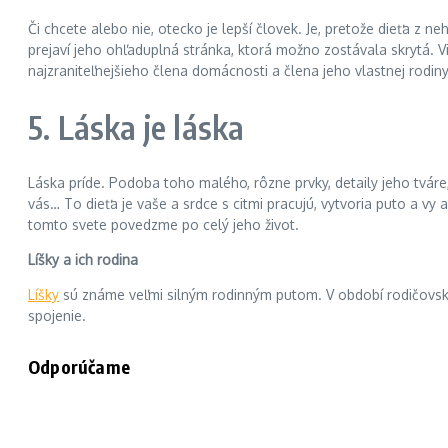
Či chcete alebo nie, otecko je lepší človek. Je, pretože dieťa z 
prejaví jeho ohľaduplná stránka, ktorá možno zostávala skrytá. Vi
najzraniteľnejšieho člena domácnosti a člena jeho vlastnej rodiny
5. Láska je láska
Láska príde. Podoba toho malého, rôzne prvky, detaily jeho tváre
vás… To dieťa je vaše a srdce s citmi pracujú, vytvoria puto a 
tomto svete povedzme po celý jeho život.
Líšky a ich rodina
Líšky
sú známe veľmi silným rodinným putom. V období rodičovskej 
spojenie.
Odporúčame