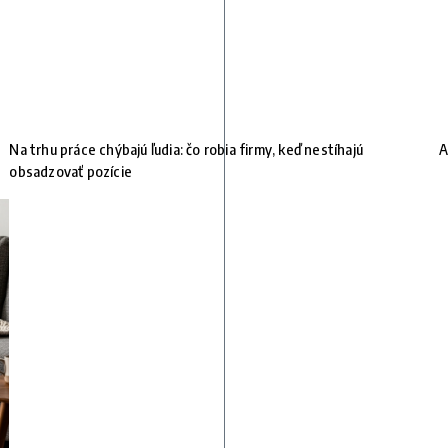
Na trhu práce chýbajú ľudia: čo robia firmy, keď nestíhajú
A
obsadzovať pozície