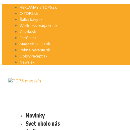
Preskočiť
REKLAMA na TOP5.sk
na
O TOP5.sk
obsah
Šálka kávy.sk
Wellness magazín.sk
Gazda.sk
Família.sk
Magazín BOLD.sk
Pekné bývanie.sk
Dobrý recept.sk
News.sk
Novinky
Svet okolo nás