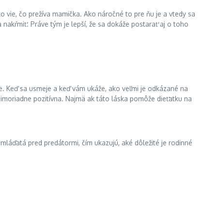
ko vie, čo prežíva mamička. Ako náročné to pre ňu je a vtedy sa
 nakŕmiť. Práve tým je lepší, že sa dokáže postarať aj o toho
zke. Keď sa usmeje a keď vám ukáže, ako veľmi je odkázané na
 mimoriadne pozitívna. Najmä ak táto láska pomôže dieťatku na
mláďatá pred predátormi, čím ukazujú, aké dôležité je rodinné