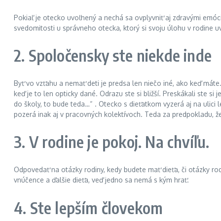
Pokiaľ je otecko uvoľnený a nechá sa ovplyvniť aj zdravými emó
svedomitosti u správneho otecka, ktorý si svoju úlohu v rodine 
2. Spoločensky ste niekde inde
Byť vo vzťahu a nemať deti je predsa len niečo iné, ako keď máte
keď je to len opticky dané. Odrazu ste si bližší. Preskákali ste 
do školy, to bude teda…“ . Otecko s dieťatkom vyzerá aj na ulici 
pozerá inak aj v pracovných kolektívoch. Teda za predpokladu, že 
3. V rodine je pokoj. Na chvíľu.
Odpovedať na otázky rodiny, kedy budete mať dieťa, či otázky rod
vnúčence a ďalšie dieťa, veď jedno sa nemá s kým hrať.
4. Ste lepším človekom