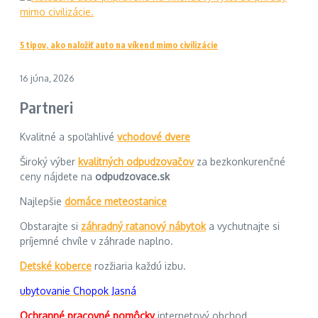
5 tipov, ako naložiť auto na víkend mimo civilizácie
16 júna, 2026
Partneri
Kvalitné a spoľahlivé
vchodové dvere
Široký výber
kvalitných odpudzovačov
za bezkonkurenčné
ceny nájdete na
odpudzovace.sk
Najlepšie
domáce meteostanice
Obstarajte si
záhradný ratanový nábytok
a vychutnajte si
príjemné chvíle v záhrade naplno.
Detské koberce
rozžiaria každú izbu.
ubytovanie Chopok Jasná
Ochranné pracovné pomôcky
internetový obchod