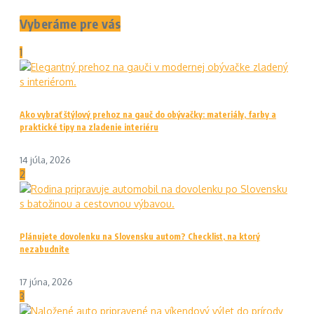
Vyberáme pre vás
1
Ako vybrať štýlový prehoz na gauč do obývačky: materiály, farby a
praktické tipy na zladenie interiéru
14 júla, 2026
2
Plánujete dovolenku na Slovensku autom? Checklist, na ktorý
nezabudnite
17 júna, 2026
3