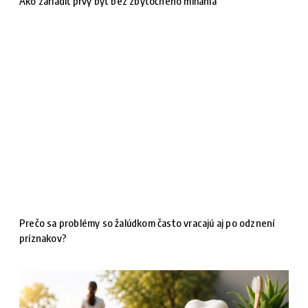
Ako zariadiť prvý byt bez zbytočného míňania
Prečo sa problémy so žalúdkom často vracajú aj po odznení
príznakov?