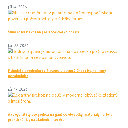
júl 14, 2026
Štvorkolka v akcii na poli: toto všetko dokáže
jún 22, 2026
Plánujete dovolenku na Slovensku autom? Checklist, na ktorý
nezabudnite
jún 17, 2026
Ako vybrať štýlový prehoz na gauč do obývačky: materiály, farby a
praktické tipy na zladenie interiéru