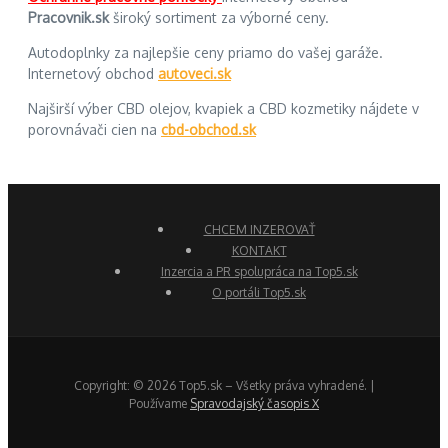
Pracovnik.sk
široký sortiment za výborné ceny.
Autodoplnky za najlepšie ceny priamo do vašej garáže.
Internetový obchod
autoveci.sk
Najširší výber CBD olejov, kvapiek a CBD kozmetiky nájdete v
porovnávači cien na
cbd-obchod.sk
CHCEM INZEROVAŤ
KONTAKT
Inzercia a PR spolupráca na Top5.sk
O portáli Top5.sk
Copyright: © 2026 Top5.sk – Všetky práva vyhradené. |
Používame
Spravodajský časopis X