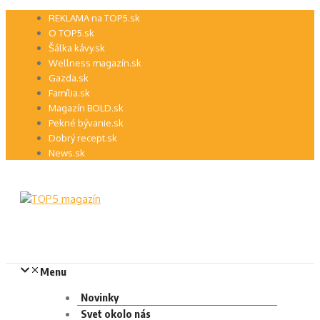
Preskočiť
REKLAMA na TOP5.sk
na
O TOP5.sk
obsah
Šálka kávy.sk
Wellness magazín.sk
Gazda.sk
Família.sk
Magazín BOLD.sk
Pekné bývanie.sk
Dobrý recept.sk
News.sk
Menu
Novinky
Svet okolo nás