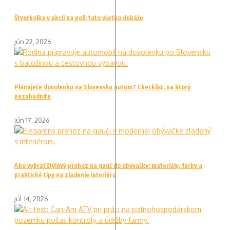
Štvorkolka v akcii na poli: toto všetko dokáže
jún 22, 2026
Plánujete dovolenku na Slovensku autom? Checklist, na ktorý
nezabudnite
jún 17, 2026
Ako vybrať štýlový prehoz na gauč do obývačky: materiály, farby a
praktické tipy na zladenie interiéru
júl 14, 2026