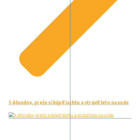
5 dôvodov, prečo si kúpiť jachtu a stráviť leto na vode