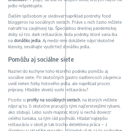
jedlo rešpektujete.
Ďalším spôsobom je sledovať napríklad postrehy food
bloggerov na sociálnych sieťach. Práve u nich často môžete
natrafiť na zaujímavý tip. Špecialitou dnešnej pandemickej
doby sú tzv. dark reštaurácie, teda podniky, ktoré varia iba
na
donášku jedla
. Aj medzi nimi dokážete nájsť skutočné
klenoty, neváhajte využiť tiež donášku jedla.
Pomôžu aj sociálne siete
Nazrieť do kuchyne toho-ktorého podniku pomôžu aj
sociálne siete. Pri skutočných gastro nadšencoch záujemca
uvidí nielen fotky hotového jedla, ale napríklad proces
prípravy. Hľadáte skvelú sushi reštauráciu?
Pozrite si
profily na sociálnych sieťach
, na ktorých môžete
nájsť aj to, či skutočne pracujú s tými najčerstvejšími rybami,
ako sľubujú. Lebo sushi majster, ktorý si nechá doviezť
celého tuniaka, sa tým rád pochváli. Hľadať najlepšiu
reštauráciu v okolí je tak trochu detektívna práca – z
úlomkov si skladáte mozaiku. Výsledok však za to rozhodne