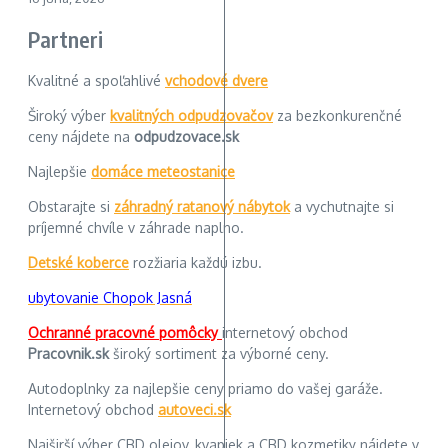
Partneri
Kvalitné a spoľahlivé
vchodové dvere
Široký výber
kvalitných odpudzovačov
za bezkonkurenčné
ceny nájdete na
odpudzovace.sk
Najlepšie
domáce meteostanice
Obstarajte si
záhradný ratanový nábytok
a vychutnajte si
príjemné chvíle v záhrade naplno.
Detské koberce
rozžiaria každú izbu.
ubytovanie Chopok Jasná
Ochranné pracovné pomôcky
internetový obchod
Pracovnik.sk
široký sortiment za výborné ceny.
Autodoplnky za najlepšie ceny priamo do vašej garáže.
Internetový obchod
autoveci.sk
Najširší výber CBD olejov, kvapiek a CBD kozmetiky nájdete v