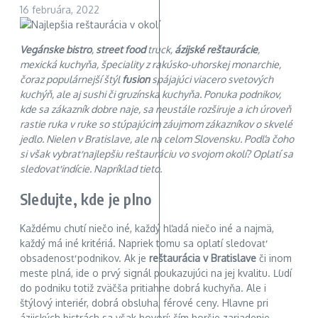
16 februára, 2022
Vegánske bistro
,
street food
truck,
ázijské reštaurácie
,
mexická kuchyňa, špeciality z rakúsko-uhorskej monarchie,
čoraz populárnejší štýl
fusion
spájajúci viacero svetových
kuchýň, ale aj sushi či gruzínska kuchyňa. Ponuka podnikov,
kde sa zákazník dobre naje, sa neustále rozširuje a ich úroveň
rastie ruka v ruke so stúpajúcim záujmom zákazníkov o skvelé
jedlo. Nielen v Bratislave, ale na celom Slovensku. Podľa čoho
si však vybrať najlepšiu reštauráciu vo svojom okolí? Oplatí sa
sledovať indície. Napríklad tieto.
Sledujte, kde je plno
Každému chutí niečo iné, každý hľadá niečo iné a najmä,
každý má iné kritériá. Napriek tomu sa oplatí sledovať
obsadenosť podnikov. Ak je
reštaurácia v Bratislave
či inom
meste plná, ide o prvý signál poukazujúci na jej kvalitu. Ľudí
do podniku totiž zväčša pritiahne dobrá kuchyňa. Ale i
štýlový interiér, dobrá obsluha, férové ceny. Hlavne pri
ázijských bistrách sa však hovorí: čím horšie zariadenie