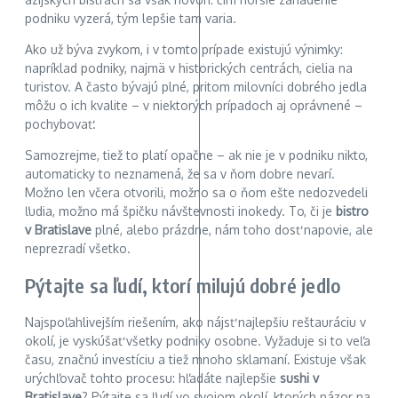
podniku vyzerá, tým lepšie tam varia.
Ako už býva zvykom, i v tomto prípade existujú výnimky:
napríklad podniky, najmä v historických centrách, cielia na
turistov. A často bývajú plné, pritom milovníci dobrého jedla
môžu o ich kvalite – v niektorých prípadoch aj oprávnené –
pochybovať.
Samozrejme, tiež to platí opačne – ak nie je v podniku nikto,
automaticky to neznamená, že sa v ňom dobre nevarí.
Možno len včera otvorili, možno sa o ňom ešte nedozvedeli
ľudia, možno má špičku návštevnosti inokedy. To, či je
bistro
v Bratislave
plné, alebo prázdne, nám toho dosť napovie, ale
neprezradí všetko.
Pýtajte sa ľudí, ktorí milujú dobré jedlo
Najspoľahlivejším riešením, ako nájsť najlepšiu reštauráciu v
okolí, je vyskúšať všetky podniky osobne. Vyžaduje si to veľa
času, značnú investíciu a tiež mnoho sklamaní. Existuje však
urýchľovač tohto procesu: hľadáte najlepšie
sushi v
Bratislave
? Pýtajte sa ľudí vo svojom okolí, ktorých názor na