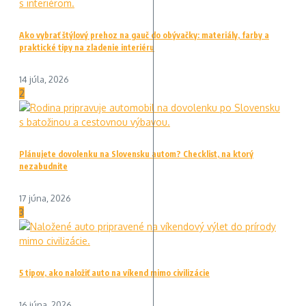
Ako vybrať štýlový prehoz na gauč do obývačky: materiály, farby a
praktické tipy na zladenie interiéru
14 júla, 2026
2
Plánujete dovolenku na Slovensku autom? Checklist, na ktorý
nezabudnite
17 júna, 2026
3
5 tipov, ako naložiť auto na víkend mimo civilizácie
16 júna, 2026