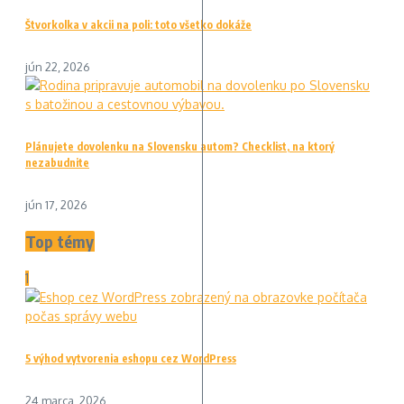
Štvorkolka v akcii na poli: toto všetko dokáže
jún 22, 2026
Plánujete dovolenku na Slovensku autom? Checklist, na ktorý
nezabudnite
jún 17, 2026
Top témy
1
5 výhod vytvorenia eshopu cez WordPress
24 marca, 2026