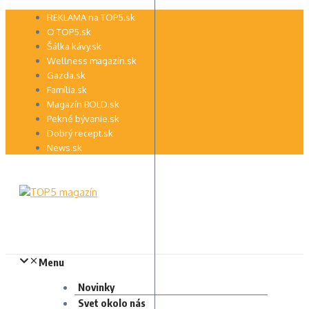
Preskočiť
REKLAMA na TOP5.sk
na
O TOP5.sk
obsah
Šálka kávy.sk
Wellness magazín.sk
Gazda.sk
Família.sk
Magazín BOLD.sk
Pekné bývanie.sk
Dobrý recept.sk
News.sk
Menu
Novinky
Svet okolo nás