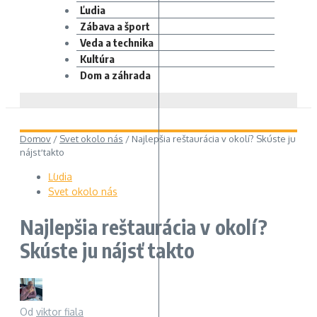
Ľudia
Zábava a šport
Veda a technika
Kultúra
Dom a záhrada
Domov
/
Svet okolo nás
/
Najlepšia reštaurácia v okolí? Skúste ju
nájsť takto
Ľudia
Svet okolo nás
Najlepšia reštaurácia v okolí?
Skúste ju nájsť takto
Od
viktor fiala