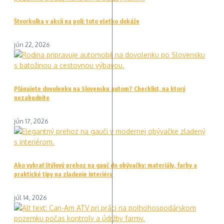
Štvorkolka v akcii na poli: toto všetko dokáže
jún 22, 2026
Plánujete dovolenku na Slovensku autom? Checklist, na ktorý
nezabudnite
jún 17, 2026
Ako vybrať štýlový prehoz na gauč do obývačky: materiály, farby a
praktické tipy na zladenie interiéru
júl 14, 2026