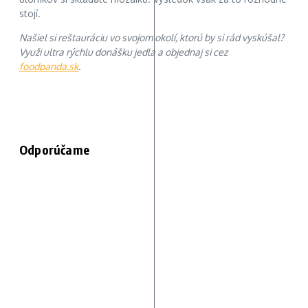
stojí.
Našiel si reštauráciu vo svojom okolí, ktorú by si rád vyskúšal?
Využi ultra rýchlu donášku jedla a objednaj si cez
foodpanda.sk
.
Odporúčame