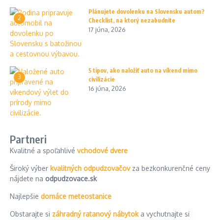
Plánujete dovolenku na Slovensku autom?
2
Checklist, na ktorý nezabudnite
17 júna, 2026
5 tipov, ako naložiť auto na víkend mimo
3
civilizácie
16 júna, 2026
Partneri
Kvalitné a spoľahlivé
vchodové dvere
Široký výber
kvalitných odpudzovačov
za bezkonkurenčné ceny
nájdete na
odpudzovace.sk
Najlepšie
domáce meteostanice
Obstarajte si
záhradný ratanový nábytok
a vychutnajte si