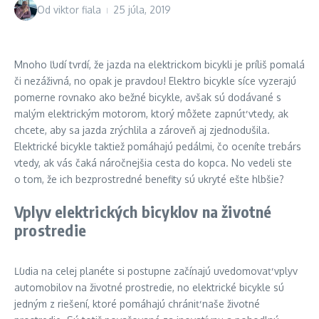
Od
viktor fiala
25 júla, 2019
Mnoho ľudí tvrdí, že jazda na elektrickom bicykli je príliš pomalá
či nezáživná, no opak je pravdou! Elektro bicykle síce vyzerajú
pomerne rovnako ako bežné bicykle, avšak sú dodávané s
malým elektrickým motorom, ktorý môžete zapnúť vtedy, ak
chcete, aby sa jazda zrýchlila a zároveň aj zjednodušila.
Elektrické bicykle taktiež pomáhajú pedálmi, čo oceníte trebárs
vtedy, ak vás čaká náročnejšia cesta do kopca. No vedeli ste
o tom, že ich bezprostredné benefity sú ukryté ešte hlbšie?
Vplyv elektrických bicyklov na životné
prostredie
Ľudia na celej planéte si postupne začínajú uvedomovať vplyv
automobilov na životné prostredie, no elektrické bicykle sú
jedným z riešení, ktoré pomáhajú chrániť naše životné