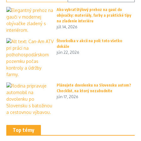
Ako vybrať štýlový prehoz na gauč do
obývačky: materiály, farby a praktické tipy
na zladenie interiéru
júl 14, 2026
Štvorkolka v akcii na poli: toto všetko
dokáže
jún 22, 2026
Plánujete dovolenku na Slovensku autom?
Checklist, na ktorý nezabudnite
jún 17, 2026
Top témy