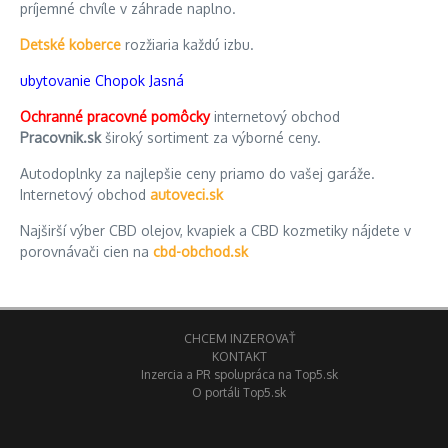
príjemné chvíle v záhrade naplno.
Detské koberce
rozžiaria každú izbu.
ubytovanie Chopok Jasná
Ochranné pracovné pomôcky
internetový obchod
Pracovnik.sk
široký sortiment za výborné ceny.
Autodoplnky za najlepšie ceny priamo do vašej garáže.
Internetový obchod
autoveci.sk
Najširší výber CBD olejov, kvapiek a CBD kozmetiky nájdete v
porovnávači cien na
cbd-obchod.sk
CHCEM INZEROVAŤ
KONTAKT
Inzercia a PR spolupráca na Top5.sk
O portáli Top5.sk