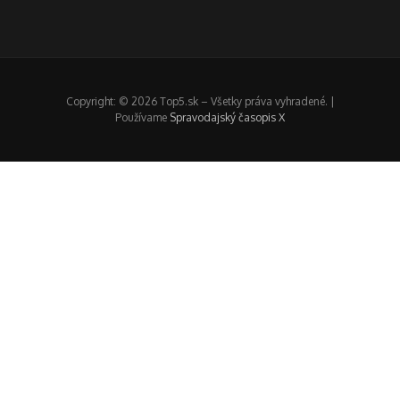
Copyright: © 2026 Top5.sk – Všetky práva vyhradené. |
Používame
Spravodajský časopis X