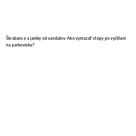
Škrabance a jamky od vandalov: Ako vymazať stopy po vyčíňaní
na parkovisku?