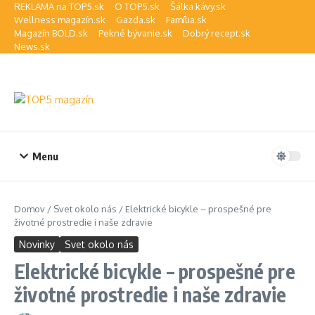
Preskočiť na obsah
REKLAMA na TOP5.sk
O TOP5.sk
Šálka kávy.sk
Wellness magazín.sk
Gazda.sk
Família.sk
Magazín BOLD.sk
Pekné bývanie.sk
Dobrý recept.sk
News.sk
Menu
Domov
/
Svet okolo nás
/
Elektrické bicykle – prospešné pre
životné prostredie i naše zdravie
Novinky
Svet okolo nás
Elektrické bicykle – prospešné pre
životné prostredie i naše zdravie