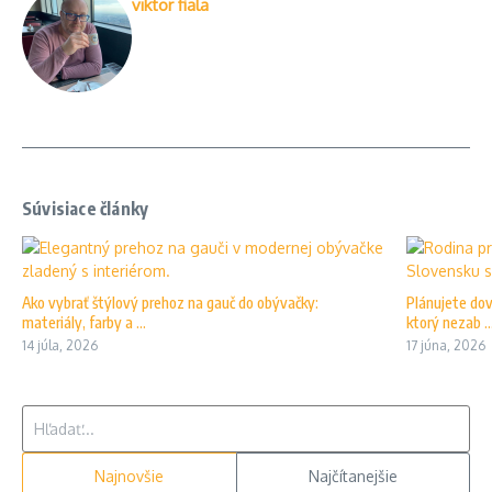
viktor fiala
Súvisiace články
Ako vybrať štýlový prehoz na gauč do obývačky:
Plánujete dov
materiály, farby a ...
ktorý nezab ..
14 júla, 2026
17 júna, 2026
Hľadať:
Najnovšie
Najčítanejšie