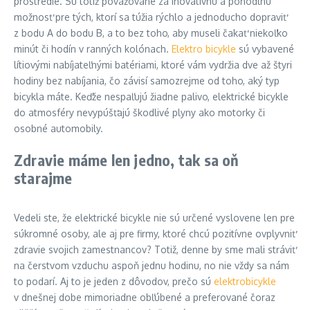
prostredie. Sú totiž považované za inovatívnu a pohodlnú
možnosť pre tých, ktorí sa túžia rýchlo a jednoducho dopraviť
z bodu A do bodu B, a to bez toho, aby museli čakať niekoľko
minút či hodín v ranných kolónach.
Elektro bicykle
sú vybavené
lítiovými nabíjateľnými batériami, ktoré vám vydržia dve až štyri
hodiny bez nabíjania, čo závisí samozrejme od toho, aký typ
bicykla máte. Keďže nespaľujú žiadne palivo, elektrické bicykle
do atmosféry nevypúšťajú škodlivé plyny ako motorky či
osobné automobily.
Zdravie máme len jedno, tak sa oň
starajme
Vedeli ste, že elektrické bicykle nie sú určené vyslovene len pre
súkromné ​​osoby, ale aj pre firmy, ktoré chcú pozitívne ovplyvniť
zdravie svojich zamestnancov? Totiž, denne by sme mali stráviť
na čerstvom vzduchu aspoň jednu hodinu, no nie vždy sa nám
to podarí. Aj to je jeden z dôvodov, prečo sú
elektrobicykle
v dnešnej dobe mimoriadne obľúbené a preferované čoraz