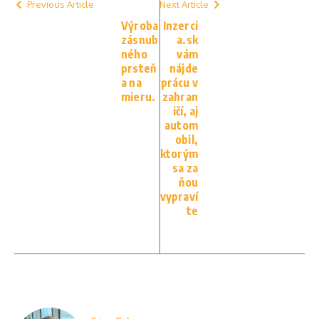
Previous Article
Next Article
Výroba
Inzerci
zásnub
a.sk
ného
vám
prsteň
nájde
a na
prácu v
mieru.
zahran
ičí, aj
autom
obil,
ktorým
sa za
ňou
vypraví
te