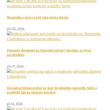
Štvorkolka v akcii na poli: toto všetko dokáže
jún 22, 2026
Plánujete dovolenku na Slovensku autom? Checklist, na ktorý
nezabudnite
jún 17, 2026
Ako vybrať štýlový prehoz na gauč do obývačky: materiály, farby a
praktické tipy na zladenie interiéru
júl 14, 2026