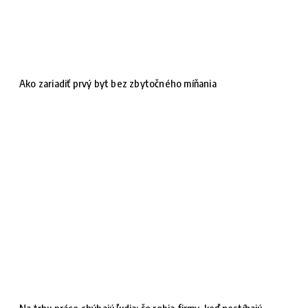
Ako zariadiť prvý byt bez zbytočného míňania
Na trhu práce chýbajú ľudia: čo robia firmy, keď nestíhajú