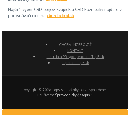
Najširší výber CBD olejov, kvapiek a CBD kozmetiky nájdete v
porovnávači cien na
cbd-obchod.sk
CHCEM INZEROVAŤ
KONTAKT
Inzercia a PR spolupráca na Top5.sk
O portáli Top5.sk
Copyright: © 2026 Top5.sk – Všetky práva vyhradené. |
Používame
Spravodajský časopis X