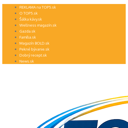
Preskočiť
REKLAMA na TOP5.sk
na
O TOP5.sk
obsah
Šálka kávy.sk
Wellness magazín.sk
Gazda.sk
Família.sk
Magazín BOLD.sk
Pekné bývanie.sk
Dobrý recept.sk
News.sk