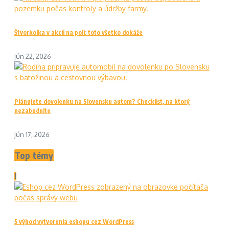
Štvorkolka v akcii na poli: toto všetko dokáže
jún 22, 2026
Plánujete dovolenku na Slovensku autom? Checklist, na ktorý
nezabudnite
jún 17, 2026
Top témy
1
5 výhod vytvorenia eshopu cez WordPress