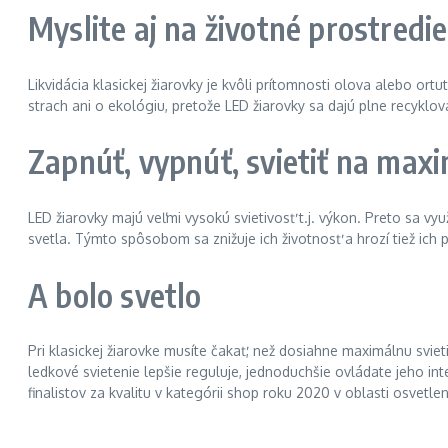
Myslite aj na životné prostredie
Likvidácia klasickej žiarovky je kvôli prítomnosti olova alebo or
strach ani o ekológiu, pretože LED žiarovky sa dajú plne recyklov
Zapnúť, vypnúť, svietiť na ma
LED žiarovky majú veľmi vysokú svietivosť t.j. výkon. Preto sa využ
svetla. Týmto spôsobom sa znižuje ich životnosť a hrozí tiež ich 
A bolo svetlo
Pri klasickej žiarovke musíte čakať, než dosiahne maximálnu sviet
ledkové svietenie lepšie reguluje, jednoduchšie ovládate jeho in
finalistov za kvalitu v kategórii shop roku 2020 v oblasti osvetlen