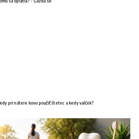
omu sa oplatia? - Gazda.sk
edy pri nátere kovu použiť štetec a kedy valček?