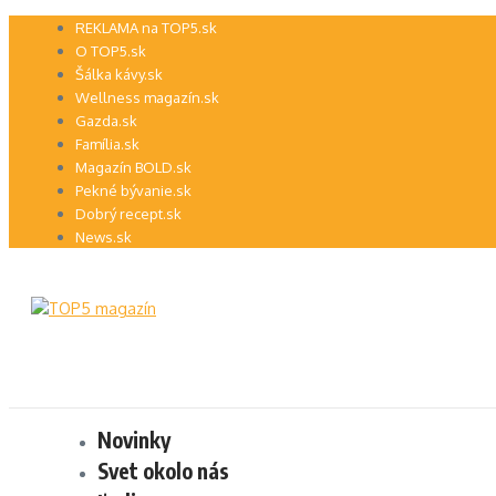
Preskočiť
REKLAMA na TOP5.sk
na
O TOP5.sk
obsah
Šálka kávy.sk
Wellness magazín.sk
Gazda.sk
Família.sk
Magazín BOLD.sk
Pekné bývanie.sk
Dobrý recept.sk
News.sk
Novinky
Svet okolo nás