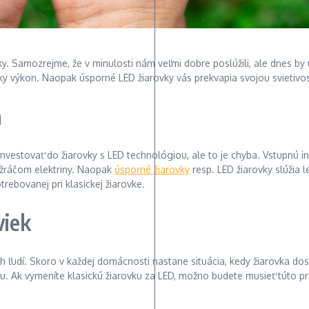
vky. Samozrejme, že v minulosti nám veľmi dobre poslúžili, ale dnes b
zky výkon. Naopak úsporné LED žiarovky vás prekvapia svojou svietivos
a
vestovať do žiarovky s LED technológiou, ale to je chyba. Vstupnú i
e žráčom elektriny. Naopak
úsporné žiarovky
resp. LED žiarovky slúžia l
trebovanej pri klasickej žiarovke.
viek
h ľudí. Skoro v každej domácnosti nastane situácia, kedy žiarovka doslú
u. Ak vymeníte klasickú žiarovku za LED, možno budete musieť túto proc