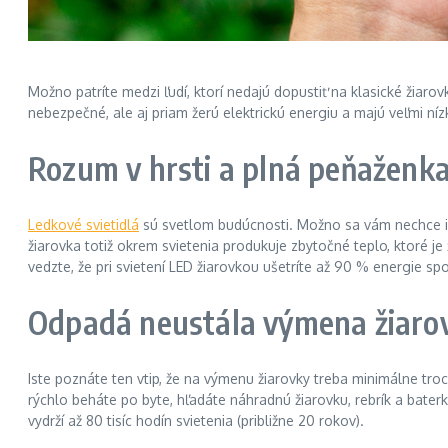
Možno patríte medzi ľudí, ktorí nedajú dopustiť na klasické žiaro
nebezpečné, ale aj priam žerú elektrickú energiu a majú veľmi ní
Rozum v hrsti a plná peňaženk
Ledkové svietidlá
sú svetlom budúcnosti. Možno sa vám nechce in
žiarovka totiž okrem svietenia produkuje zbytočné teplo, ktoré j
vedzte, že pri svietení LED žiarovkou ušetríte až 90 % energie spo
Odpadá neustála výmena žiaro
Iste poznáte ten vtip, že na výmenu žiarovky treba minimálne troc
rýchlo beháte po byte, hľadáte náhradnú žiarovku, rebrík a baterk
vydrží až 80 tisíc hodín svietenia (približne 20 rokov).