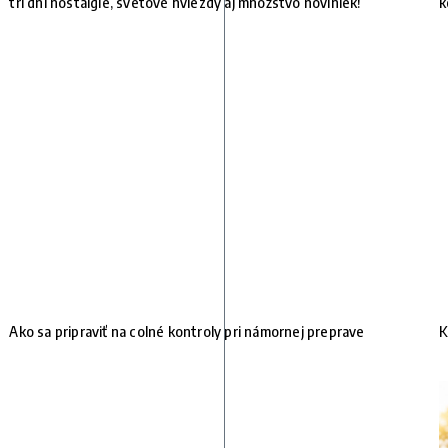
tri dni nostalgie, svetové hviezdy aj množstvo noviniek!
k
Ako sa pripraviť na colné kontroly pri námornej preprave
K