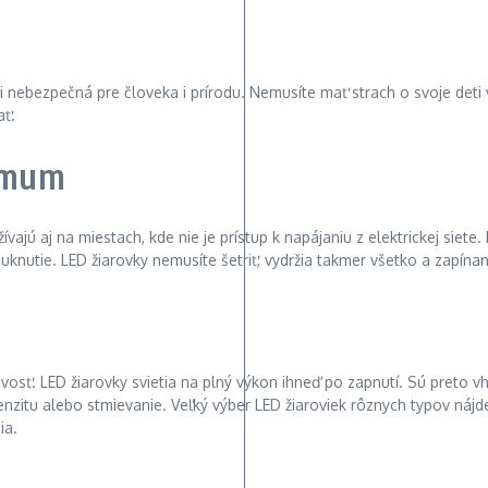
tuti nebezpečná pre človeka i prírodu. Nemusíte mať strach o svoje det
ať.
ximum
ívajú aj na miestach, kde nie je prístup k napájaniu z elektrickej siete
puknutie. LED žiarovky nemusíte šetriť, vydržia takmer všetko a zapína
ivosť. LED žiarovky svietia na plný výkon ihneď po zapnutí. Sú preto 
tenzitu alebo stmievanie. Veľký výber LED žiaroviek rôznych typov ná
ia.