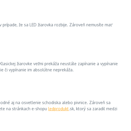
i v prípade, že sa LED žiarovka rozbije. Zároveň nemusíte mať
. Klasickej žiarovke veľmi prekáža neustále zapínanie a vypínanie
nie či vypínanie im absolútne neprekáža.
vhodné aj na osvetlenie schodiska alebo pivnice. Zároveň sa
jdete na stránkach e-shopu
ledprodukt
.sk, ktorý sa zaradil medzi