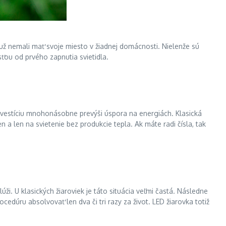
y už nemali mať svoje miesto v žiadnej domácnosti. Nielenže sú
ťou od prvého zapnutia svietidla.
nvestíciu mnohonásobne prevýši úspora na energiách. Klasická
en a len na svietenie bez produkcie tepla. Ak máte radi čísla, tak
ži. U klasických žiaroviek je táto situácia veľmi častá. Následne
edúru absolvovať len dva či tri razy za život. LED žiarovka totiž