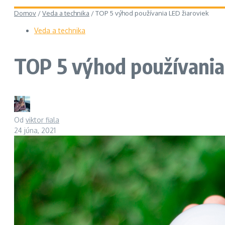
Domov
/
Veda a technika
/
TOP 5 výhod používania LED žiaroviek
Veda a technika
TOP 5 výhod používania
Od
viktor fiala
24 júna, 2021