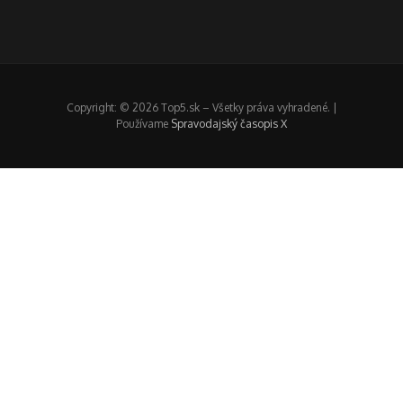
Copyright: © 2026 Top5.sk – Všetky práva vyhradené. |
Používame
Spravodajský časopis X