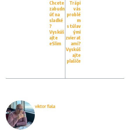
Chcete
Trápi
zabudn
vás
úť na
problé
sladké
m
?
s túlav
Vyskúš
ými
ajte
zvierat
eSlim
ami?
Vyskúš
ajte
plašiče
viktor fiala