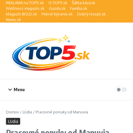
Preskočiť na obsah
REKLAMA na TOP5.sk
O TOP5.sk
Šálka kávy.sk
Wellness magazín.sk
Gazda.sk
Família.sk
Magazín BOLD.sk
Pekné bývanie.sk
Dobrý recept.sk
News.sk
Menu
Domov
/
Ľudia
/
Pracovné ponuky od Manuvia
Ľudia
Pracovné ponuky od Manuvia