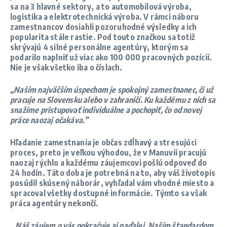
sa na 3 hlavné sektory, a to automobilová výroba,
logistika a elektrotechnická výroba. V rámci náboru
zamestnancov dosiahli pozoruhodné výsledky a ich
popularita stále rastie. Pod touto značkou sa totiž
skrývajú 4 silné personálne agentúry, ktorým sa
podarilo naplniť už viac ako 100 000 pracovných pozícií.
Nie je však všetko iba o číslach.
„
Naším najväčším úspechom je spokojný zamestnanec, či už
pracuje na Slovensku alebo v zahraničí. Ku každému z nich sa
snažíme pristupovať individuálne a pochopiť, čo od novej
práce naozaj očakáva.”
Hľadanie zamestnania je občas zdĺhavý a stresujúci
proces, preto je veľkou výhodou, že v Manuvii pracujú
naozaj rýchlo a každému záujemcovi pošlú odpoveď do
24 hodín. Táto doba je potrebná na to, aby váš životopis
posúdil skúsený náborár, vyhľadal vám vhodné miesto a
spracoval všetky dostupné informácie. Týmto sa však
práca agentúry nekončí.
„Náš záujem o vás pokračuje aj naďalej. Naším štandardom