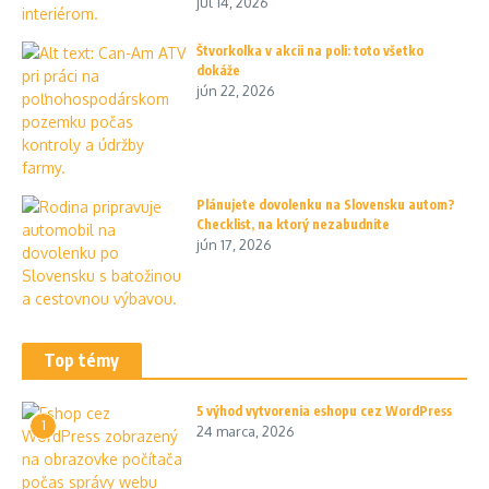
júl 14, 2026
Štvorkolka v akcii na poli: toto všetko
dokáže
jún 22, 2026
Plánujete dovolenku na Slovensku autom?
Checklist, na ktorý nezabudnite
jún 17, 2026
Top témy
5 výhod vytvorenia eshopu cez WordPress
1
24 marca, 2026