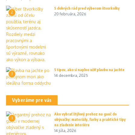
5 dobrých rád pred výberom štvorkolky
2
20 februára, 2026
5 tipov, ako si naplno užiť plavbu na jachte
3
14 decembra, 2025
Vyberáme pre vás
Ako vybrať štýlový prehoz na gauč do
1
obývačky: materiály, farby a praktické tipy
na zladenie interiéru
14 júla, 2026