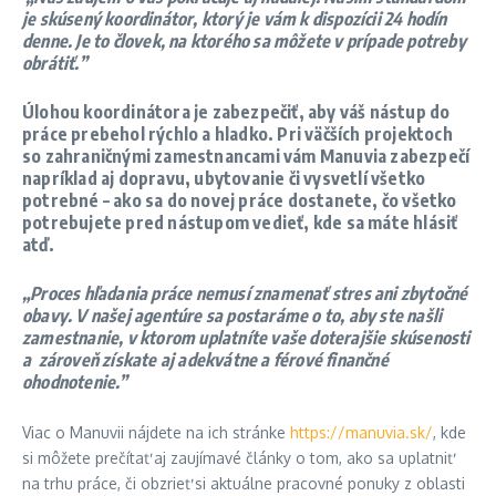
je skúsený koordinátor, ktorý je vám k dispozícii 24 hodín
denne. Je to človek, na ktorého sa môžete v prípade potreby
obrátiť.”
Úlohou koordinátora je zabezpečiť, aby váš nástup do
práce prebehol rýchlo a hladko. Pri väčších projektoch
so zahraničnými zamestnancami vám Manuvia zabezpečí
napríklad aj dopravu, ubytovanie či vysvetlí všetko
potrebné – ako sa do novej práce dostanete, čo všetko
potrebujete pred nástupom vedieť, kde sa máte hlásiť
atď.
„
Proces hľadania práce nemusí znamenať stres ani zbytočné
obavy. V našej agentúre sa postaráme o to, aby ste našli
zamestnanie, v ktorom uplatníte vaše doterajšie skúsenosti
a zároveň získate aj adekvátne a férové finančné
ohodnotenie.”
Viac o Manuvii nájdete na ich stránke
https://manuvia.sk/
, kde
si môžete prečítať aj zaujímavé články o tom, ako sa uplatniť
na trhu práce, či obzrieť si aktuálne pracovné ponuky z oblasti