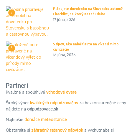
Plánujete dovolenku na Slovensku autom?
2
Checklist, na ktorý nezabudnite
17 júna, 2026
5 tipov, ako naložiť auto na víkend mimo
3
civilizácie
16 júna, 2026
Partneri
Kvalitné a spoľahlivé
vchodové dvere
Široký výber
kvalitných odpudzovačov
za bezkonkurenčné ceny
nájdete na
odpudzovace.sk
Najlepšie
domáce meteostanice
Obstarajte si
záhradný ratanový nábytok
a vychutnajte si