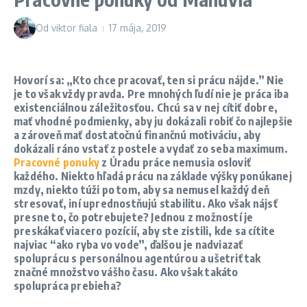
Od
viktor fiala
17 mája, 2019
Hovorí sa: „Kto chce pracovať, ten si prácu nájde.” Nie
je to však vždy pravda. Pre mnohých ľudí nie je práca iba
existenciálnou záležitosťou. Chcú sa v nej cítiť dobre,
mať vhodné podmienky, aby ju dokázali robiť čo najlepšie
a zároveň mať dostatočnú finančnú motiváciu, aby
dokázali ráno vstať z postele a vydať zo seba maximum.
Pracovné ponuky
z Úradu práce nemusia osloviť
každého. Niekto hľadá prácu na základe výšky ponúkanej
mzdy, niekto túži po tom, aby sa nemusel každý deň
stresovať, iní uprednostňujú stabilitu. Ako však nájsť
presne to, čo potrebujete? Jednou z možností je
preskákať viacero pozícií, aby ste zistili, kde sa cítite
najviac “ako ryba vo vode”, ďalšou je nadviazať
spoluprácu s personálnou agentúrou a ušetriť tak
značné množstvo vášho času. Ako však takáto
spolupráca prebieha?