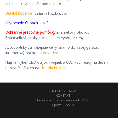
príjemné chvíle v záhrade naplno.
Detské koberce
rozžiaria každú izbu.
ubytovanie Chopok Jasná
Ochranné pracovné pomôcky
internetový obchod
Pracovnik.sk
široký sortiment za výborné ceny.
Autodoplnky za najlepšie ceny priamo do vašej garáže.
Internetový obchod
autoveci.sk
Najširší výber CBD olejov, kvapiek a CBD kozmetiky nájdete v
porovnávači cien na
cbd-obchod.sk
CHCEM INZEROVAŤ
KONTAKT
Inzercia a PR spolupráca na Top5.sk
O portáli Top5.sk