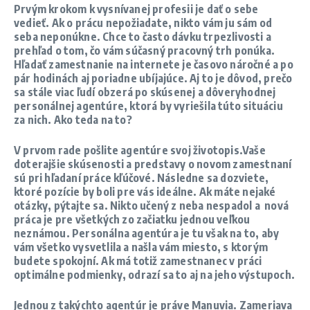
Prvým krokom k vysnívanej profesii je dať o sebe
vedieť. Ak o prácu nepožiadate, nikto vám ju sám od
seba neponúkne. Chce to často dávku trpezlivosti a
prehľad o tom, čo vám súčasný pracovný trh ponúka.
Hľadať zamestnanie na internete je časovo náročné a po
pár hodinách aj poriadne ubíjajúce. Aj to je dôvod, prečo
sa stále viac ľudí obzerá po skúsenej a dôveryhodnej
personálnej agentúre, ktorá by vyriešila túto situáciu
za nich. Ako teda na to?
V prvom rade pošlite agentúre svoj životopis.Vaše
doterajšie skúsenosti a predstavy o novom zamestnaní
sú pri hľadaní práce kľúčové. Následne sa dozviete,
ktoré pozície by boli pre vás ideálne. Ak máte nejaké
otázky, pýtajte sa. Nikto učený z neba nespadol a nová
práca je pre všetkých zo začiatku jednou veľkou
neznámou. Personálna agentúra je tu však na to, aby
vám všetko vysvetlila a našla vám miesto, s ktorým
budete spokojní. Ak má totiž zamestnanec v práci
optimálne podmienky, odrazí sa to aj na jeho výstupoch.
Jednou z takýchto agentúr je práve Manuvia. Zameriava