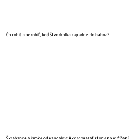
Čo robiť a nerobiť, keď štvorkolka zapadne do bahna?
Škrabance a jamky od vandalov: Ako vymazať stopy po vyčíňaní