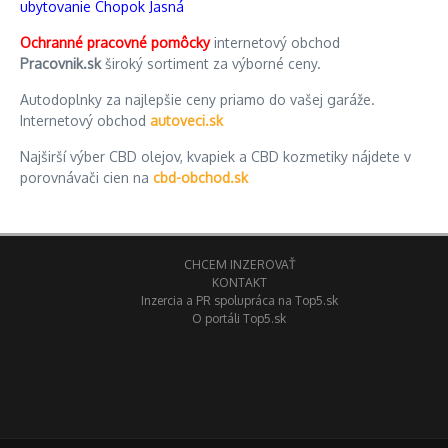
ubytovanie Chopok Jasná
Ochranné pracovné pomôcky
internetový obchod
Pracovnik.sk
široký sortiment za výborné ceny.
Autodoplnky za najlepšie ceny priamo do vašej garáže.
Internetový obchod
autoveci.sk
Najširší výber CBD olejov, kvapiek a CBD kozmetiky nájdete v
porovnávači cien na
cbd-obchod.sk
CHCEM INZEROVAŤ
KONTAKT
Inzercia a PR spolupráca na Top5.sk
O portáli Top5.sk