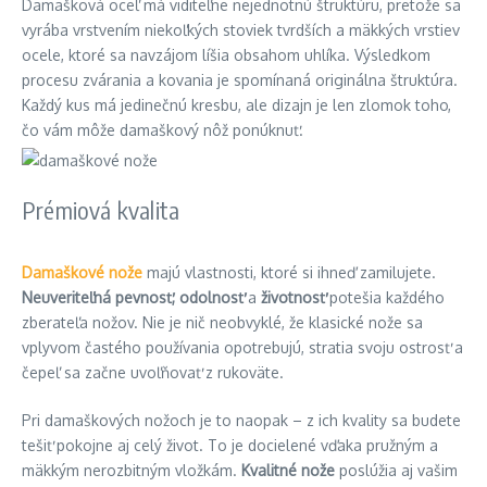
Damašková oceľ má viditeľne nejednotnú štruktúru, pretože sa
vyrába vrstvením niekoľkých stoviek tvrdších a mäkkých vrstiev
ocele, ktoré sa navzájom líšia obsahom uhlíka. Výsledkom
procesu zvárania a kovania je spomínaná originálna štruktúra.
Každý kus má jedinečnú kresbu, ale dizajn je len zlomok toho,
čo vám môže damaškový nôž ponúknuť.
Prémiová kvalita
Damaškové nože
majú vlastnosti, ktoré si ihneď zamilujete.
Neuveriteľná pevnosť, odolnosť
a
životnosť
potešia každého
zberateľa nožov. Nie je nič neobvyklé, že klasické nože sa
vplyvom častého používania opotrebujú, stratia svoju ostrosť a
čepeľ sa začne uvoľňovať z rukoväte.
Pri damaškových nožoch je to naopak – z ich kvality sa budete
tešiť pokojne aj celý život. To je docielené vďaka pružným a
mäkkým nerozbitným vložkám.
Kvalitné nože
poslúžia aj vašim