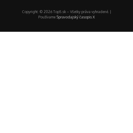
Copyright: © 2026 Top5.sk – Všetky práva vyhradené. |
Používame
Spravodajský časopis X