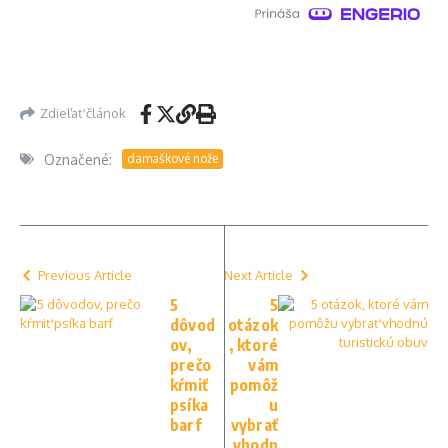
Zdieľať článok
Označené:
damaškové nože
Previous Article
Next Article
5
5
dôvod
otázok
ov,
, ktoré
prečo
vám
kŕmiť
pomôž
psíka
u
barf
vybrať
vhodn