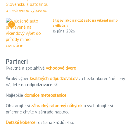
5 tipov, ako naložiť auto na víkend mimo
3
civilizácie
16 júna, 2026
Partneri
Kvalitné a spoľahlivé
vchodové dvere
Široký výber
kvalitných odpudzovačov
za bezkonkurenčné ceny
nájdete na
odpudzovace.sk
Najlepšie
domáce meteostanice
Obstarajte si
záhradný ratanový nábytok
a vychutnajte si
príjemné chvíle v záhrade naplno.
Detské koberce
rozžiaria každú izbu.