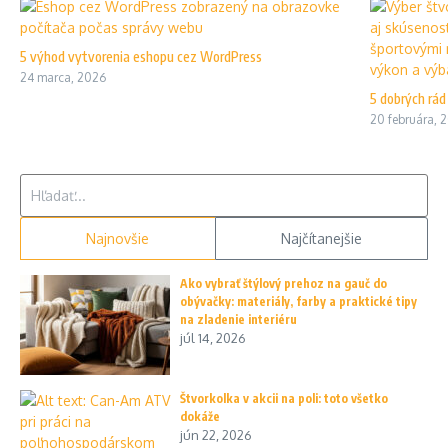
5 výhod vytvorenia eshopu cez WordPress
24 marca, 2026
5 dobrých rád
20 februára, 
Hľadať:
Najnovšie
Najčítanejšie
Ako vybrať štýlový prehoz na gauč do
obývačky: materiály, farby a praktické tipy
na zladenie interiéru
júl 14, 2026
Štvorkolka v akcii na poli: toto všetko
dokáže
jún 22, 2026