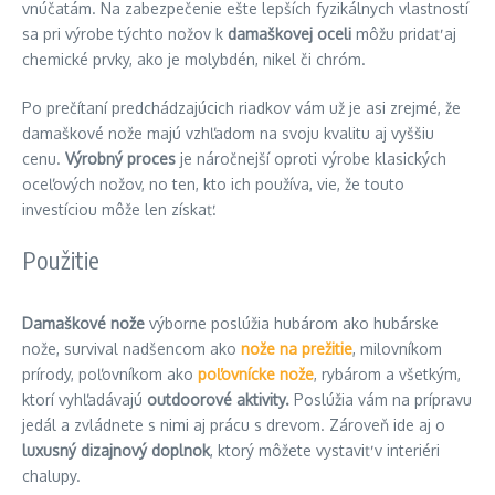
vnúčatám. Na zabezpečenie ešte lepších fyzikálnych vlastností
sa pri výrobe týchto nožov k
damaškovej oceli
môžu pridať aj
chemické prvky, ako je molybdén, nikel či chróm.
Po prečítaní predchádzajúcich riadkov vám už je asi zrejmé, že
damaškové nože majú vzhľadom na svoju kvalitu aj vyššiu
cenu.
Výrobný proces
je náročnejší oproti výrobe klasických
oceľových nožov, no ten, kto ich používa, vie, že touto
investíciou môže len získať.
Použitie
Damaškové nože
výborne poslúžia hubárom ako hubárske
nože, survival nadšencom ako
nože na prežitie
, milovníkom
prírody, poľovníkom ako
poľovnícke nože
, rybárom a všetkým,
ktorí vyhľadávajú
outdoorové aktivity.
Poslúžia vám na prípravu
jedál a zvládnete s nimi aj prácu s drevom. Zároveň ide aj o
luxusný dizajnový doplnok
, ktorý môžete vystaviť v interiéri
chalupy.