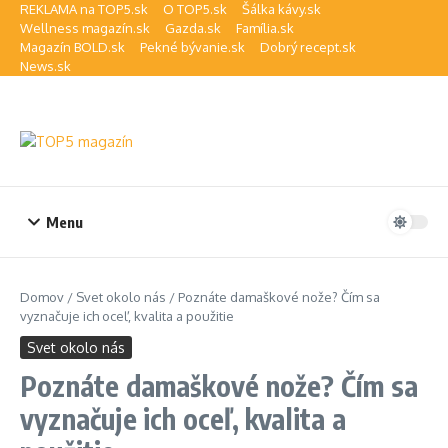
Preskočiť na obsah
REKLAMA na TOP5.sk
O TOP5.sk
Šálka kávy.sk
Wellness magazín.sk
Gazda.sk
Família.sk
Magazín BOLD.sk
Pekné bývanie.sk
Dobrý recept.sk
News.sk
Menu
Domov
/
Svet okolo nás
/
Poznáte damaškové nože? Čím sa
vyznačuje ich oceľ, kvalita a použitie
Svet okolo nás
Poznáte damaškové nože? Čím sa
vyznačuje ich oceľ, kvalita a