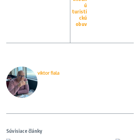
ú
turisti
ckú
obuv
viktor fiala
Súvisiace články