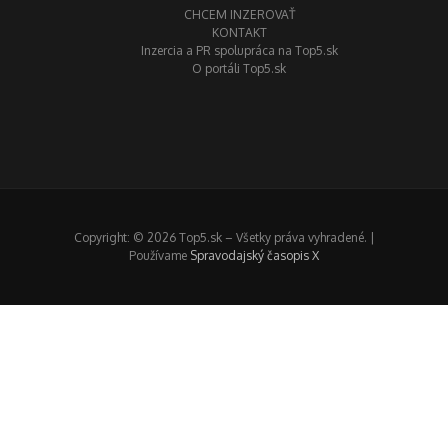
CHCEM INZEROVAŤ
KONTAKT
Inzercia a PR spolupráca na Top5.sk
O portáli Top5.sk
Copyright: © 2026 Top5.sk – Všetky práva vyhradené. |
Používame
Spravodajský časopis X