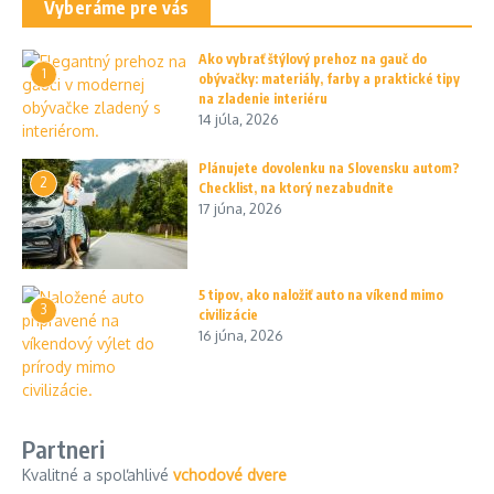
Vyberáme pre vás
Ako vybrať štýlový prehoz na gauč do
1
obývačky: materiály, farby a praktické tipy
na zladenie interiéru
14 júla, 2026
Plánujete dovolenku na Slovensku autom?
2
Checklist, na ktorý nezabudnite
17 júna, 2026
5 tipov, ako naložiť auto na víkend mimo
3
civilizácie
16 júna, 2026
Partneri
Kvalitné a spoľahlivé
vchodové dvere