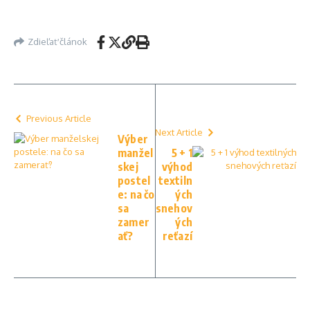
Zdieľať článok
Previous Article
Next Article
Výber
manžel
5 + 1
skej
výhod
postel
textiln
e: na čo
ých
sa
snehov
zamer
ých
ať?
reťazí