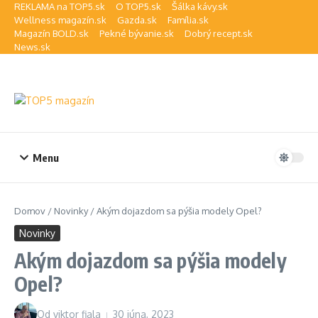
Preskočiť na obsah
REKLAMA na TOP5.sk
O TOP5.sk
Šálka kávy.sk
Wellness magazín.sk
Gazda.sk
Família.sk
Magazín BOLD.sk
Pekné bývanie.sk
Dobrý recept.sk
News.sk
Menu
Domov
/
Novinky
/
Akým dojazdom sa pýšia modely Opel?
Novinky
Akým dojazdom sa pýšia modely
Opel?
Od
viktor fiala
30 júna, 2023