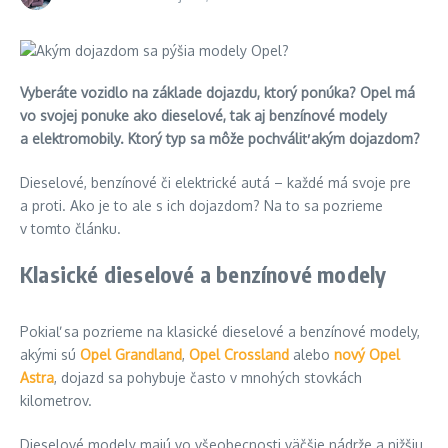
Vyberáte vozidlo na základe dojazdu, ktorý ponúka? Opel má
vo svojej ponuke ako dieselové, tak aj benzínové modely
a elektromobily. Ktorý typ sa môže pochváliť akým dojazdom?
Dieselové, benzínové či elektrické autá – každé má svoje pre
a proti. Ako je to ale s ich dojazdom? Na to sa pozrieme
v tomto článku.
Klasické dieselové a benzínové modely
Pokiaľ sa pozrieme na klasické dieselové a benzínové modely,
akými sú
Opel Grandland
,
Opel Crossland
alebo
nový Opel
Astra
, dojazd sa pohybuje často v mnohých stovkách
kilometrov.
Dieselové modely majú vo všeobecnosti väčšie nádrže a nižšiu