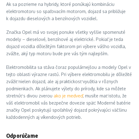
Ak sa pozrieme na hybridy, ktoré ponúkajú kombináciu
elektromotoru so spaľovacím motorom, dojazd sa približuje
k dojazdu dieselových a benzínových vozidiel.
Značka Opel má vo svojej ponuke všetky vyššie spomenuté
modely – dieselové, benzínové aj elektrické. Pokiaľ je teda
dojazd vozidla dôležitým faktorom pri výbere vášho vozidla,
zvážte, aký typ motoru bude pre vás tým najlepším.
Elektromobilita sa stáva čoraz populárnejšou a modely Opel v
tejto oblasti výrazne rastú. Pri výbere elektromobilu je dôležité
zvážiť nielen dojazd, ale aj praktickosť využitia v rôznych
podmienkach. Ak plánujete výlety do prírody, kde sa môžete
stretnúť s divou zverou
ako je medveď
, musíte mať istotu, že
váš elektromobil vás bezpečne dovezie späť. Moderné batérie
značky Opel poskytujú spoľahlivý dojazd pokrývajúci väčšinu
každodenných aj víkendových potrieb.
Odporúčame