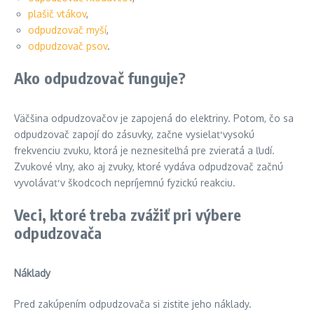
plašič vtákov
,
odpudzovač myší
,
odpudzovač psov
.
Ako odpudzovač funguje?
Väčšina odpudzovačov je zapojená do elektriny. Potom, čo sa
odpudzovač zapojí do zásuvky, začne vysielať vysokú
frekvenciu zvuku, ktorá je neznesiteľná pre zvieratá a ľudí.
Zvukové vlny, ako aj zvuky, ktoré vydáva odpudzovač začnú
vyvolávať v škodcoch nepríjemnú fyzickú reakciu.
Veci, ktoré treba zvážiť pri výbere
odpudzovača
Náklady
Pred zakúpením odpudzovača si zistite jeho náklady.