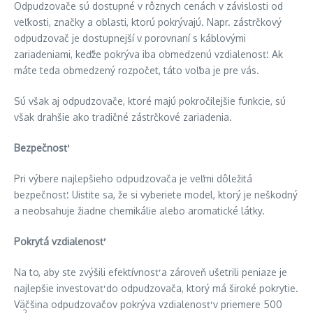
Odpudzovače sú dostupné v rôznych cenách v závislosti od
veľkosti, značky a oblasti, ktorú pokrývajú. Napr. zástrčkový
odpudzovač je dostupnejší v porovnaní s káblovými
zariadeniami, keďže pokrýva iba obmedzenú vzdialenosť. Ak
máte teda obmedzený rozpočet, táto voľba je pre vás.
Sú však aj odpudzovače, ktoré majú pokročilejšie funkcie, sú
však drahšie ako tradičné zástrčkové zariadenia.
Bezpečnosť
Pri výbere najlepšieho odpudzovača je veľmi dôležitá
bezpečnosť. Uistite sa, že si vyberiete model, ktorý je neškodný
a neobsahuje žiadne chemikálie alebo aromatické látky.
Pokrytá vzdialenosť
Na to, aby ste zvýšili efektívnosť a zároveň ušetrili peniaze je
najlepšie investovať do odpudzovača, ktorý má široké pokrytie.
Väčšina odpudzovačov pokrýva vzdialenosť v priemere 500