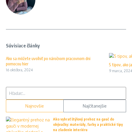
Súvisiace články
Ako sa môžete uvoľniť po náročnom pracovnom dni
pomocou hier
5 tipov, ako 
16 októbra, 2024
9 marca, 202
Hľadať:
Najnovšie
Najčítanejšie
Ako vybrať štýlový prehoz na gauč do
obývačky: materiály, farby a praktické tipy
na zladenie interiéru