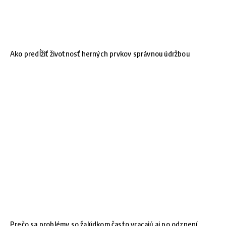
Ako predĺžiť životnosť herných prvkov správnou údržbou
Prečo sa problémy so žalúdkom často vracajú aj po odznení