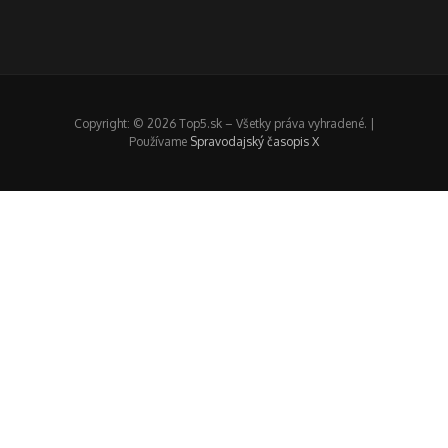
Copyright: © 2026 Top5.sk – Všetky práva vyhradené. |
Používame
Spravodajský časopis X