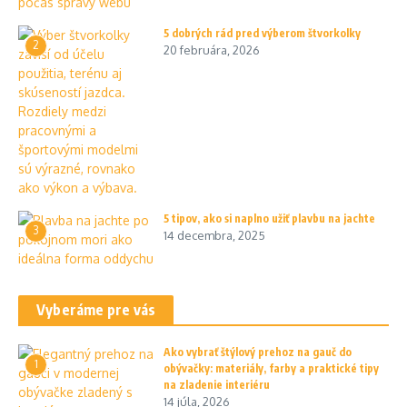
5 dobrých rád pred výberom štvorkolky
2
20 februára, 2026
5 tipov, ako si naplno užiť plavbu na jachte
3
14 decembra, 2025
Vyberáme pre vás
Ako vybrať štýlový prehoz na gauč do
1
obývačky: materiály, farby a praktické tipy
na zladenie interiéru
14 júla, 2026