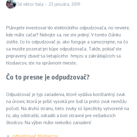
Od
viktor fiala
23 januára, 2019
Plánujete investovať do elektrického odpudzovača, no neviete,
kde máte začať? Nebojte sa, nie ste jediný. V tomto článku
zistíte, čo to odpudzovač je, ako funguje a samozrejme, na čo
sa musíte pozerať pri kúpe odpudzovača. Takže, pokiaľ ste
pripravený zbaviť sa lietajúceho hmyzu a zakrádajúcich sa
hlodavcov, ste na správnom mieste.
Čo to presne je odpudzovač?
Odpudzovač je typ zariadenia, ktoré vydáva konštantný zvuk
na úrovni, ktorá je príliš vysoká pre ľudí (a preto zvuk nemôžu
počuť). Na druhú stranu, tieto zvuky sú špecificky vytvorené na
to, aby odstrašili, odradili a boli otravné pre nežiaducich
škodcov. Na výber máte niekoľko zariadení:
odpudzovač hlodavcov
,