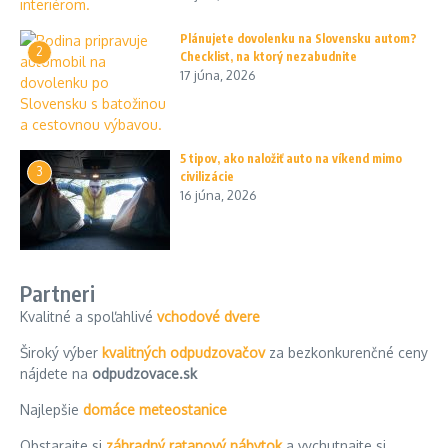
Plánujete dovolenku na Slovensku autom?
2
Checklist, na ktorý nezabudnite
17 júna, 2026
5 tipov, ako naložiť auto na víkend mimo
3
civilizácie
16 júna, 2026
Partneri
Kvalitné a spoľahlivé
vchodové dvere
Široký výber
kvalitných odpudzovačov
za bezkonkurenčné ceny
nájdete na
odpudzovace.sk
Najlepšie
domáce meteostanice
Obstarajte si
záhradný ratanový nábytok
a vychutnajte si