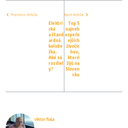
Previous Article
Next Article
Elektri
Top 5
cká
najneb
a štand
ezpečn
ardná
ejších
kolobe
živočíc
žka.
hov,
Aké sú
ktoré
rozdiel
žijú na
y?
Sloven
sku
viktor fiala