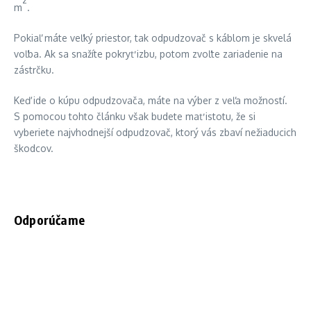
2
m
.
Pokiaľ máte veľký priestor, tak odpudzovač s káblom je skvelá
voľba. Ak sa snažíte pokryť izbu, potom zvoľte zariadenie na
zástrčku.
Keď ide o kúpu odpudzovača, máte na výber z veľa možností.
S pomocou tohto článku však budete mať istotu, že si
vyberiete najvhodnejší odpudzovač, ktorý vás zbaví nežiaducich
škodcov.
Odporúčame