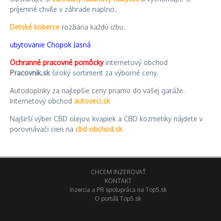
príjemné chvíle v záhrade naplno.
Detské koberce
rozžiaria každú izbu.
ubytovanie Chopok Jasná
Ochranné pracovné pomôcky
internetový obchod
Pracovnik.sk
široký sortiment za výborné ceny.
Autodoplnky za najlepšie ceny priamo do vašej garáže.
Internetový obchod
autoveci.sk
Najširší výber CBD olejov, kvapiek a CBD kozmetiky nájdete v
porovnávači cien na
cbd-obchod.sk
CHCEM INZEROVAŤ
KONTAKT
Inzercia a PR spolupráca na Top5.sk
O portáli Top5.sk