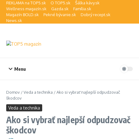
Preskočiť na obsah
REKLAMA na TOP5.sk
O TOP5.sk
Šálka kávy.sk
Wellness magazín.sk
Gazda.sk
Família.sk
Magazín BOLD.sk
Pekné bývanie.sk
Dobrý recept.sk
News.sk
Menu
Domov
/
Veda a technika
/
Ako si vybrať najlepší odpudzovač
škodcov
Veda a technika
Ako si vybrať najlepší odpudzovač
škodcov