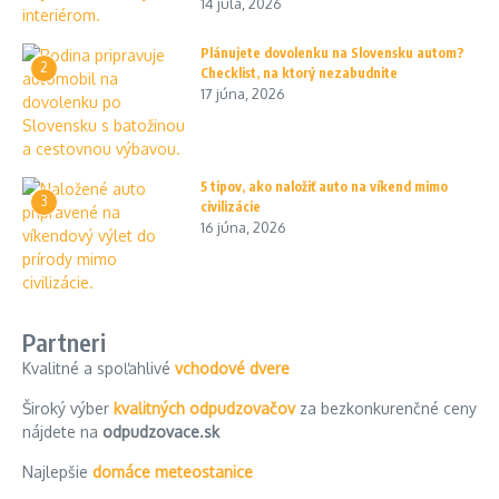
14 júla, 2026
Plánujete dovolenku na Slovensku autom?
2
Checklist, na ktorý nezabudnite
17 júna, 2026
5 tipov, ako naložiť auto na víkend mimo
3
civilizácie
16 júna, 2026
Partneri
Kvalitné a spoľahlivé
vchodové dvere
Široký výber
kvalitných odpudzovačov
za bezkonkurenčné ceny
nájdete na
odpudzovace.sk
Najlepšie
domáce meteostanice