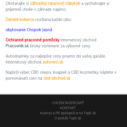
Obstarajte si
záhradný ratanový nábytok
a vychutnajte si
príjemné chvíle v záhrade naplno.
Detské koberce
rozžiaria každú izbu.
ubytovanie Chopok Jasná
Ochranné pracovné pomôcky
internetový obchod
Pracovnik.sk
široký sortiment za výborné ceny.
Autodoplnky za najlepšie ceny priamo do vašej garáže.
Internetový obchod
autoveci.sk
Najširší výber CBD olejov, kvapiek a CBD kozmetiky nájdete v
porovnávači cien na
cbd-obchod.sk
CHCEM INZEROVAŤ
KONTAKT
Inzercia a PR spolupráca na Top5.sk
O portáli Top5.sk