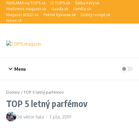
Preskočiť na obsah
REKLAMA na TOP5.sk
O TOP5.sk
Šálka kávy.sk
Wellness magazín.sk
Gazda.sk
Família.sk
Magazín BOLD.sk
Pekné bývanie.sk
Dobrý recept.sk
News.sk
Menu
Domov
/
TOP 5 letný parfémov
TOP 5 letný parfémov
Od
viktor fiala
3 júla, 2019