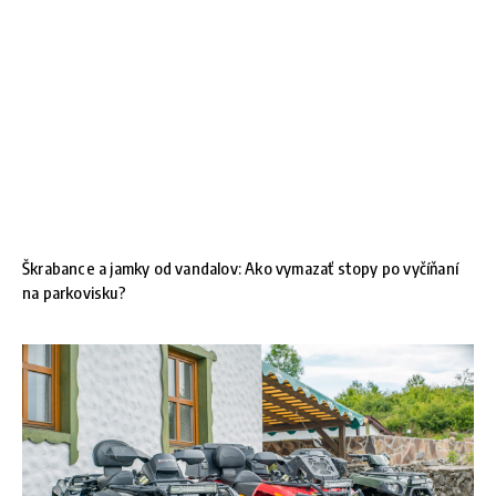
Škrabance a jamky od vandalov: Ako vymazať stopy po vyčíňaní
na parkovisku?