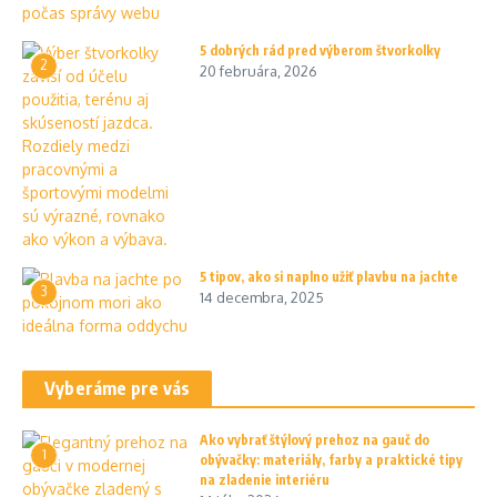
5 dobrých rád pred výberom štvorkolky
2
20 februára, 2026
5 tipov, ako si naplno užiť plavbu na jachte
3
14 decembra, 2025
Vyberáme pre vás
Ako vybrať štýlový prehoz na gauč do
1
obývačky: materiály, farby a praktické tipy
na zladenie interiéru