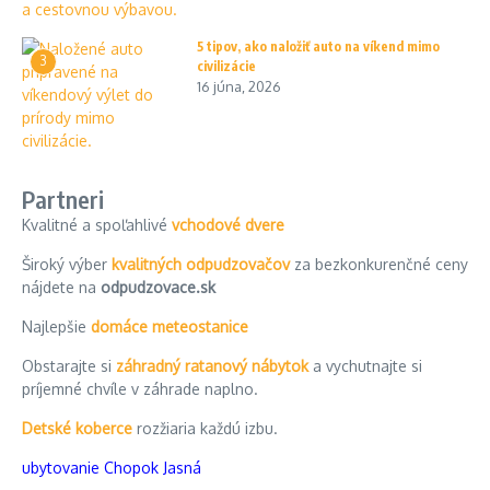
5 tipov, ako naložiť auto na víkend mimo
3
civilizácie
16 júna, 2026
Partneri
Kvalitné a spoľahlivé
vchodové dvere
Široký výber
kvalitných odpudzovačov
za bezkonkurenčné ceny
nájdete na
odpudzovace.sk
Najlepšie
domáce meteostanice
Obstarajte si
záhradný ratanový nábytok
a vychutnajte si
príjemné chvíle v záhrade naplno.
Detské koberce
rozžiaria každú izbu.
ubytovanie Chopok Jasná