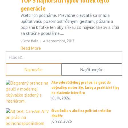
TOP 5 najhorších typov fotiek tejto
generácie
Všetci ich poznáme. Prevažne dievčatá sa snažia
upútať vašu pozornosť rôznymi gestami, pózami a
popismi k fotke len aby získali čo najviac likeov a cítili
sa strašne populárne....
viktor fiala
4 septembra, 2013
Read More
Hľadať:
Najnovšie
Najčítanejšie
Ako vybrať štýlový prehoz na gauč do
obývačky: materiály, farby a praktické tipy
na zladenie interiéru
júl 14, 2026
Štvorkolka v akcii na poli: toto všetko
dokáže
jún 22, 2026