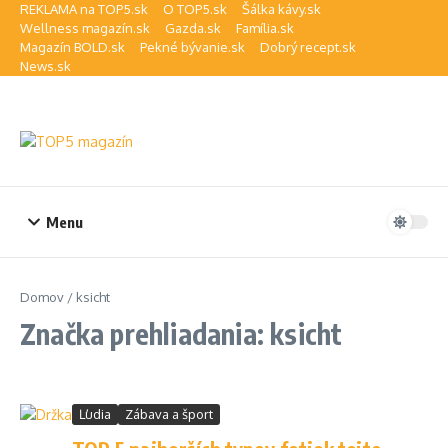
Preskočiť na obsah
REKLAMA na TOP5.sk
O TOP5.sk
Šálka kávy.sk
Wellness magazín.sk
Gazda.sk
Família.sk
Magazín BOLD.sk
Pekné bývanie.sk
Dobrý recept.sk
News.sk
Menu
Domov
/
ksicht
Značka prehliadania: ksicht
Ľudia
Zábava a šport