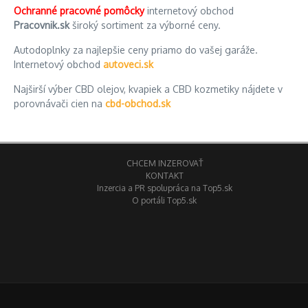
Ochranné pracovné pomôcky
internetový obchod
Pracovnik.sk
široký sortiment za výborné ceny.
Autodoplnky za najlepšie ceny priamo do vašej garáže.
Internetový obchod
autoveci.sk
Najširší výber CBD olejov, kvapiek a CBD kozmetiky nájdete v
porovnávači cien na
cbd-obchod.sk
CHCEM INZEROVAŤ
KONTAKT
Inzercia a PR spolupráca na Top5.sk
O portáli Top5.sk