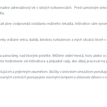
poriadne adrenalínový let v silných turbulenciách. Pred samotným si
dla.
é však plne zodpovedá ovládaniu reálneho lietadla. Inštruktor vám vysv
 vrátane vetra, dažďa, bleskov, turbulencie a iných situácií, ktoré v
 a panorámy, nad ktorými poletíte. Môžete vidieť mestá, hory alebo o
e hodnotenie od inštruktora a prípadné rady, ako ďalej pracovať na 
ušujúcim a príjemným okamihom. Skúšky v leteckom simulátore ponúkajú j
ovaných centrách postupujete vlastným tempom a získavate dôveru v seb