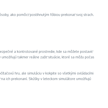
spôsoby, ako pomôcť postihnutým fóbiou prekonať svoj strach.
 bezpečné a kontrolované prostredie, kde sa môžete postaviť
y umožňujú takmer reálne zažiť situácie, ktoré sa môžu počas
čítačovú hru, ale simuláciu v kokpite so všetkými ovládacími
ať na ich prekonaní. Skúšky v leteckom simulátore umožňujú