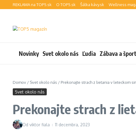
Preskočiť na obsah
REKLAMA na TOP5.sk
O TOP5.sk
Šálka kávy.sk
Wellness maga
Novinky
Svet okolo nás
Ľudia
Zábava a špor
Domov
/
Svet okolo nás
/
Prekonajte strach z lietania v leteckom s
Svet okolo nás
Prekonajte strach z lie
Od
viktor fiala
11 decembra, 2023