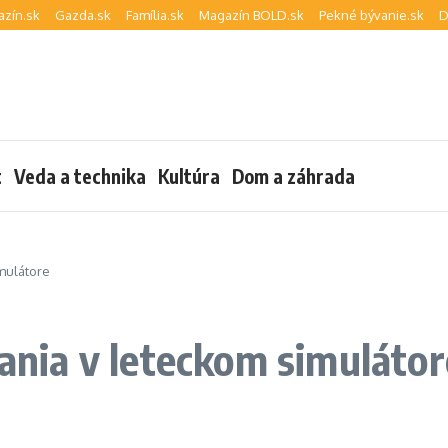
zín.sk
Gazda.sk
Família.sk
Magazín BOLD.sk
Pekné bývanie.sk
D
t
Veda a technika
Kultúra
Dom a záhrada
imulátore
tania v leteckom simulátor