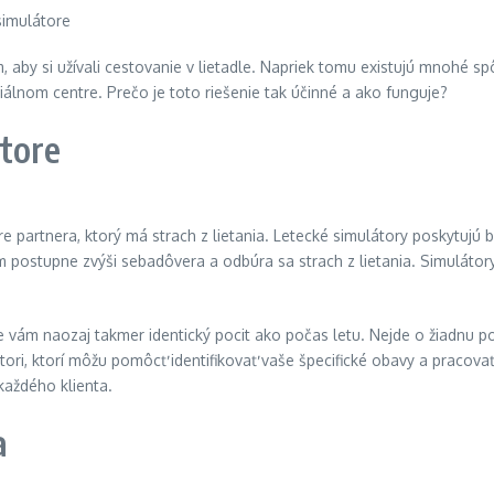
, aby si užívali cestovanie v lietadle. Napriek tomu existujú mnohé 
álnom centre. Prečo je toto riešenie tak účinné a ako funguje?
tore
e partnera, ktorý má strach z lietania. Letecké simulátory poskytujú
 postupne zvýši sebadôvera a odbúra sa strach z lietania. Simulátor
 vám naozaj takmer identický pocit ako počas letu. Nejde o žiadnu po
ktori, ktorí môžu pomôcť identifikovať vaše špecifické obavy a pracov
každého klienta.
a