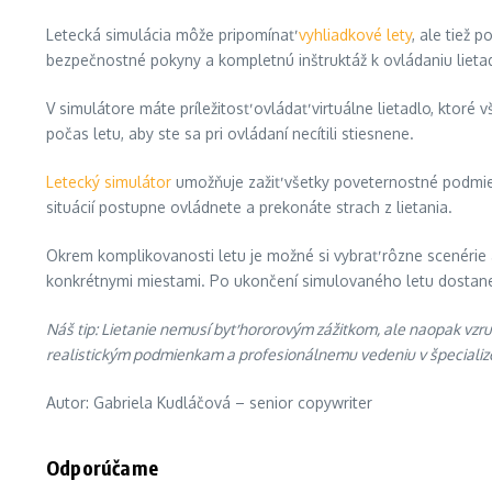
Letecká simulácia môže pripomínať
vyhliadkové lety
, ale tiež 
bezpečnostné pokyny a kompletnú inštruktáž k ovládaniu lieta
V simulátore máte príležitosť ovládať virtuálne lietadlo, ktor
počas letu, aby ste sa pri ovládaní necítili stiesnene.
Letecký simulátor
umožňuje zažiť všetky poveternostné podmienky
situácií postupne ovládnete a prekonáte strach z lietania.
Okrem komplikovanosti letu je možné si vybrať rôzne scenérie
konkrétnymi miestami. Po ukončení simulovaného letu dostanet
Náš tip: Lietanie nemusí byť hororovým zážitkom, ale naopak vzr
realistickým podmienkam a profesionálnemu vedeniu v špecializ
Autor: Gabriela Kudláčová – senior copywriter
Odporúčame