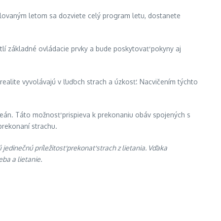
mulovaným letom sa dozviete celý program letu, dostanete
etlí základné ovládacie prvky a bude poskytovať pokyny aj
 realite vyvolávajú v ľuďoch strach a úzkosť. Nacvičením týchto
ceán. Táto možnosť prispieva k prekonaniu obáv spojených s
prekonaní strachu.
edinečnú príležitosť prekonať strach z lietania. Vďaka
a a lietanie.