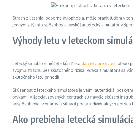
Strach z lietania, odborne aviophobia, môže brániť ľuďom v tom
Jedným z týchto spôsobov je vyskúšať letecký simulátor v špeci
Výhody letu v leteckom simulá
Letecký simulátor môžete kúpiť ako
darčeky pre dvoch
alebo pr
svojmu strachu bez skutočného rizika. Vďaka simulátoru sa vám
skutočného letu prihodiť.
Skúsenosť z leteckého simulátora je veľmi autentická, poskytne
prvkami. V špecializovaných centrách sú navyše skúsení inštru
prispôsobenie scenárov a situácií podľa individuálnych potrieb 
Ako prebieha letecká simuláci