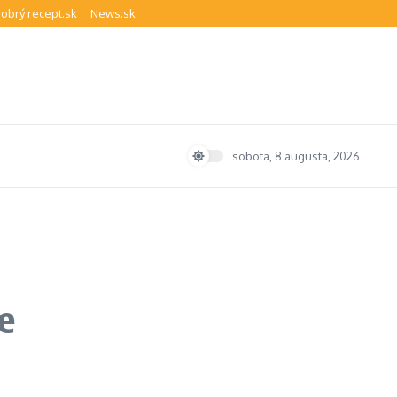
obrý recept.sk
News.sk
sobota, 8 augusta, 2026
e