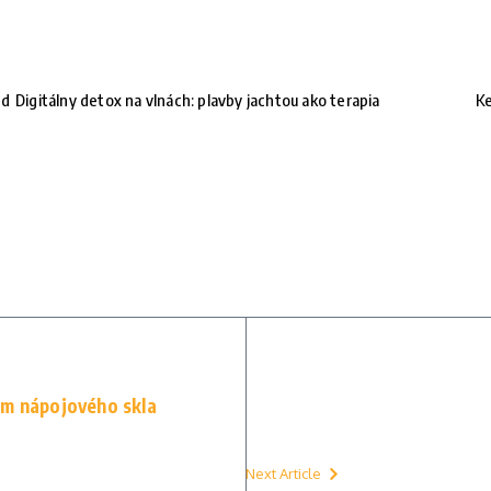
nd
Digitálny detox na vlnách: plavby jachtou ako terapia
Ke
om nápojového skla
Next Article