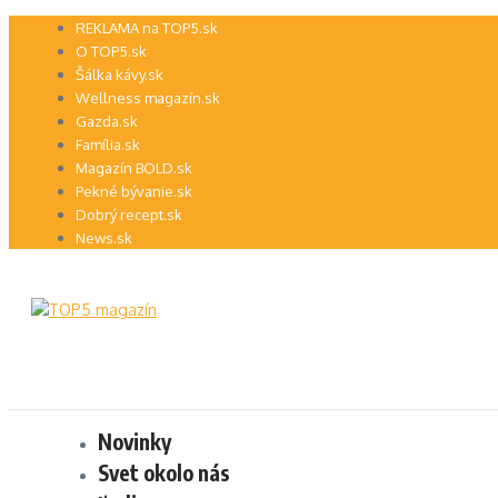
Preskočiť
REKLAMA na TOP5.sk
na
O TOP5.sk
obsah
Šálka kávy.sk
Wellness magazín.sk
Gazda.sk
Família.sk
Magazín BOLD.sk
Pekné bývanie.sk
Dobrý recept.sk
News.sk
Novinky
Svet okolo nás