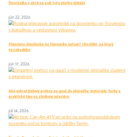
Štvorkolka v akcii na poli: toto všetko dokáže
jún 22, 2026
Plánujete dovolenku na Slovensku autom? Checklist, na ktorý
nezabudnite
jún 17, 2026
Ako vybrať štýlový prehoz na gauč do obývačky: materiály, farby a
praktické tipy na zladenie interiéru
júl 14, 2026