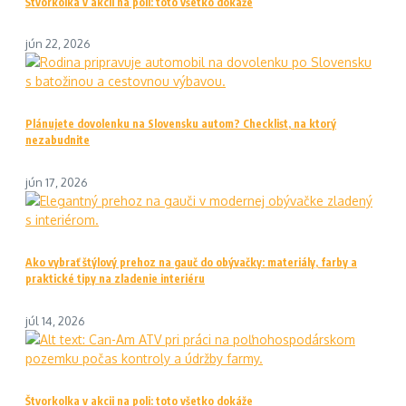
Štvorkolka v akcii na poli: toto všetko dokáže
jún 22, 2026
Plánujete dovolenku na Slovensku autom? Checklist, na ktorý
nezabudnite
jún 17, 2026
Ako vybrať štýlový prehoz na gauč do obývačky: materiály, farby a
praktické tipy na zladenie interiéru
júl 14, 2026
Štvorkolka v akcii na poli: toto všetko dokáže