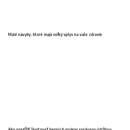
Malé návyky, ktoré majú veľký vplyv na vaše zdravie
Ako predĺžiť životnosť herných prvkov správnou údržbou