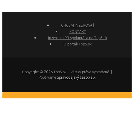
CHCEM INZEROVAŤ
KONTAKT
Inzercia a PR spolupráca na Top5.sk
O portáli Top5.sk
Copyright: © 2026 Top5.sk – Všetky práva vyhradené. |
Používame
Spravodajský časopis X