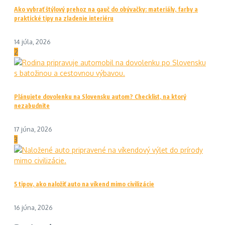
Ako vybrať štýlový prehoz na gauč do obývačky: materiály, farby a
praktické tipy na zladenie interiéru
14 júla, 2026
2
Plánujete dovolenku na Slovensku autom? Checklist, na ktorý
nezabudnite
17 júna, 2026
3
5 tipov, ako naložiť auto na víkend mimo civilizácie
16 júna, 2026