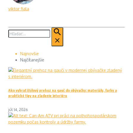
viktor fiala
Hľadať:
Najnovšie
Najčítanejšie
Ako vybrať štýlový prehoz na gauč do obývačky: materiály, farby a
praktické tipy na zladenie interiéru
júl 14, 2026