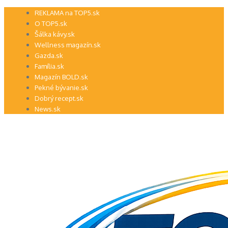
Preskočiť
REKLAMA na TOP5.sk
na
O TOP5.sk
obsah
Šálka kávy.sk
Wellness magazín.sk
Gazda.sk
Família.sk
Magazín BOLD.sk
Pekné bývanie.sk
Dobrý recept.sk
News.sk