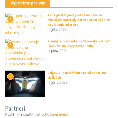
Vyberáme pre vás
Ako vybrať štýlový prehoz na gauč do
1
obývačky: materiály, farby a praktické tipy
na zladenie interiéru
14 júla, 2026
Plánujete dovolenku na Slovensku autom?
2
Checklist, na ktorý nezabudnite
17 júna, 2026
5 tipov, ako naložiť auto na víkend mimo
3
civilizácie
16 júna, 2026
Partneri
Kvalitné a spoľahlivé
vchodové dvere