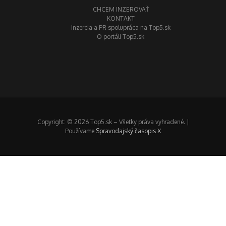
CHCEM INZEROVAŤ
KONTAKT
Inzercia a PR spolupráca na Top5.sk
O portáli Top5.sk
Copyright: © 2026 Top5.sk – Všetky práva vyhradené. |
Používame
Spravodajský časopis X