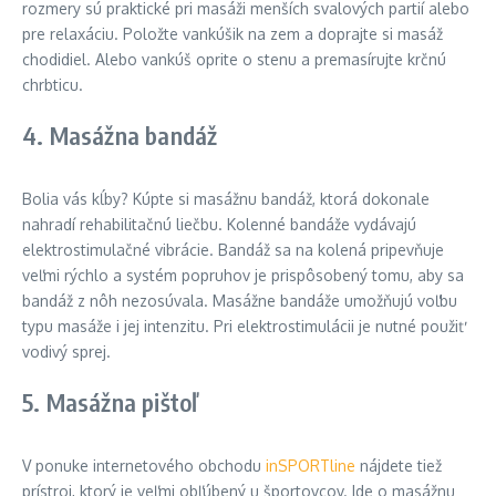
rozmery sú praktické pri masáži menších svalových partií alebo
pre relaxáciu. Položte vankúšik na zem a doprajte si masáž
chodidiel. Alebo vankúš oprite o stenu a premasírujte krčnú
chrbticu.
4. Masážna bandáž
Bolia vás kĺby? Kúpte si masážnu bandáž, ktorá dokonale
nahradí rehabilitačnú liečbu. Kolenné bandáže vydávajú
elektrostimulačné vibrácie. Bandáž sa na kolená pripevňuje
veľmi rýchlo a systém popruhov je prispôsobený tomu, aby sa
bandáž z nôh nezosúvala. Masážne bandáže umožňujú voľbu
typu masáže i jej intenzitu. Pri elektrostimulácii je nutné použiť
vodivý sprej.
5. Masážna pištoľ
V ponuke internetového obchodu
inSPORTline
nájdete tiež
prístroj, ktorý je veľmi obľúbený u športovcov. Ide o masážnu