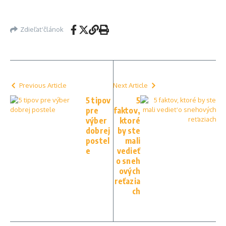
Zdieľať článok
Previous Article
Next Article
5 tipov
5
pre
faktov,
výber
ktoré
dobrej
by ste
postel
mali
e
vedieť
o sneh
ových
reťazia
ch