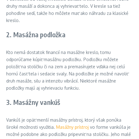
druhy masáží a dokonca aj vyhrievať telo. V kresle sa tiež
pohodlne sedí, takže ho môžete mať ako náhradu za klasické
kreslo.
2. Masážna podložka
Kto nemá dostatok financií na masážne kreslo, tomu
odporúčame kúpiť masážnu podložku. Podložku môžete
položiť na stoličku či na zem a premasírujete vďaka nej celú
hornú časť tela i sedacie svaly. Na podložke je možné navoliť
druh masáže, silu a intenzitu vibrácií. Niektoré masážne
podložky majú aj vyhrievaciu funkciu.
3. Masážny vankúš
Vankúš je opäť menší masážny prístroj, ktorý však ponúka
široké možnosti využitia.
Masážny prístroj
vo forme vankúša je
možné podobne ako podložku pripevniť na stoličku. Jeho malé