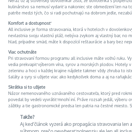
Neraz už aj slovenský dovolenkár zistil, že dovolenka s polpenz
kulinárstvo sa nemusí vydariť a nakoniec ste obmedzení len na to 
patríte medzi tých, čo si radi pochutnajú na dobrom jedle, nezabú
Komfort a dostupnosť
All inclusive je forma stravovania, ktorá v hoteloch v dovolenk
nevlastnia svoju vlastnú pláž, nebýva zvykom aj vlastný bar, no
hlad, prípadne smäd, máte k dispozícií reštaurácie a bary bez nepr
Viac ochutnáte
Pri stravovaní formou programu all inclusive máte voľnú ruku. Vy
vedia prekvapiť výberom vína, syrov a morských plodov. Hotely v
zeleninu a hoci v každej krajine nájdete takmer vždy zhruba to is
šaláty a syry si užijete viac ako kedykoľvek doma a aj na raňajk
Skrátka si to užijete
Názor nemenovaného uznávaného cestovateľa, ktorý pred rokmi tvr
povedal by vedeli vyvrátiť mnohí iní. Práve rozsah jedál, výberu o
zážitky a tie gastronomické predsa len patria na čestné miesto. S
Takže?
Aj keď článok vyzerá ako propagácia stravovania len a
súhrnom, prečo nevyberať polpenziu ale len all inclus