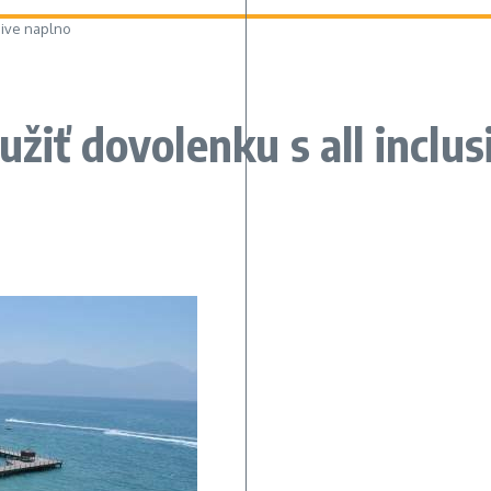
sive naplno
žiť dovolenku s all inclus