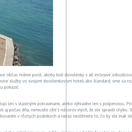
lase občas máme pocit, akoby boli dovolenky s all inclusive odsudzova
clusive služby vo svojom dovolenkovom hoteli ako štandard, sme sa ro
u pokaziť.
ujú len s vlastnými potravinami, alebo výhradne len s polpenziou. Pok
li aj počas dňa, nemusíte cítiť z názorov iných, že ste spravili chybu
skovaním v rôznych podnikoch a neraz nestihnete to, čo by ste inak sti