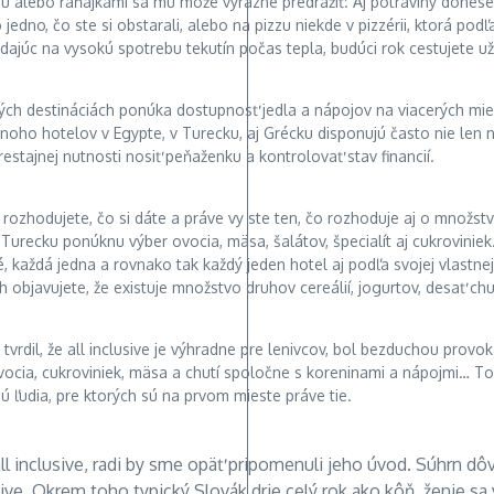
iou alebo raňajkami sa mu môže výrazne predražiť. Aj potraviny dones
jedno, čo ste si obstarali, alebo na pizzu niekde v pizzérii, ktorá pod
dajúc na vysokú spotrebu tekutín počas tepla, budúci rok cestujete už 
ových destináciách ponúka dostupnosť jedla a nápojov na viacerých mie
 mnoho hotelov v Egypte, v Turecku, aj Grécku disponujú často nie le
estajnej nutnosti nosiť peňaženku a kontrolovať stav financií.
 rozhodujete, čo si dáte a práve vy ste ten, čo rozhoduje aj o množst
 Turecku ponúknu výber ovocia, mäsa, šalátov, špecialít aj cukrovini
té, každá jedna a rovnako tak každý jeden hotel aj podľa svojej vlast
ách objavujete, že existuje množstvo druhov cereálií, jogurtov, desa
dil, že all inclusive je výhradne pre lenivcov, bol bezduchou provok
vocia, cukroviniek, mäsa a chutí spoločne s koreninami a nápojmi… To v
ú ľudia, pre ktorých sú na prvom mieste práve tie.
ll inclusive, radi by sme opäť pripomenuli jeho úvod. Súhrn dô
ive. Okrem toho typický Slovák drie celý rok ako kôň, ženie sa 