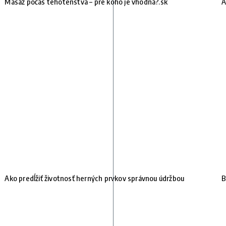
Masáž počas tehotenstva – pre koho je vhodná?.sk
A
Ako predĺžiť životnosť herných prvkov správnou údržbou
B