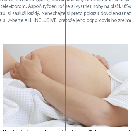
televízorom. Aspoň týždeň ročne si vystrieť nohy na pláži, užív
u, si zaslúži každý. Nenechajte si preto pokaziť dovolenku náz
e si vyberte ALL INCLUSIVE, pretože jeho odporcovia ho zrejme 