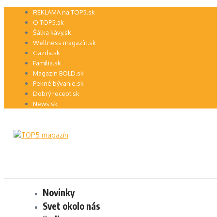
Preskočiť
REKLAMA na TOP5.sk
na
O TOP5.sk
obsah
Šálka kávy.sk
Wellness magazín.sk
Gazda.sk
Família.sk
Magazín BOLD.sk
Pekné bývanie.sk
Dobrý recept.sk
News.sk
Novinky
Svet okolo nás