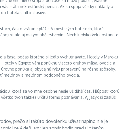
ené z domu niečo stoja a po čase sa môžu pokaziť, vlastné
ľa vás stála nekresťanský peniaz. Ak sa spoja všetky náklady a
do hotela s all inclusive.
stach, často vrátane pláže. V mestských hoteloch, ktoré
n nápojmi, ale aj malým občerstvením. Nech kedykoľvek dostanete
ve a čase, počas ktorého si jedlo vychutnávate. Hotely v Maroku
ek. Hotely v Egypte vám ponúknu viacero druhov mäsa, ovocie a
nej úrovne ponúka aj obyčajnú ryžu pripravenú na rôzne spôsoby,
ť chutí melónov a melónom podobného ovocia.
áciou, ktorá sa vo mne osobne nesie už dlhší čas. Hlúposť, ktorú
šetko tvorí taktiež určitú formu poznávania. Aj jazyk si zaslúži
vodov, prečo si takúto dovolenku užívať naplno nie je
v práci celý deň, aby len zopár hodín pred uložením