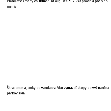
Plánujete zmeny vo firme? Od augusta 2026 sa pravidlá pre s.r.o.
menia
Škrabance a jamky od vandalov: Ako vymazať stopy po vyčíňaní na
parkovisku?