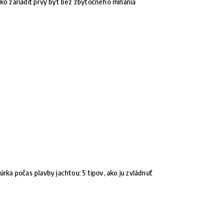
ko zariadiť prvý byt bez zbytočného míňania
úrka počas plavby jachtou: 5 tipov, ako ju zvládnuť