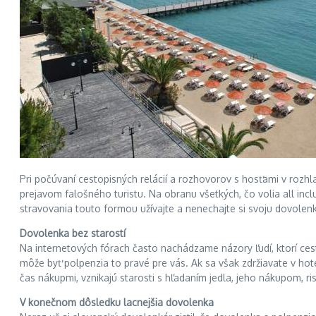
Pri počúvaní cestopisných relácií a rozhovorov s hosťami v rozh
prejavom falošného turistu. Na obranu všetkých, čo volia all in
stravovania touto formou užívajte a nenechajte si svoju dovolenk
Dovolenka bez starostí
Na internetových fórach často nachádzame názory ľudí, ktorí cest
môže byť polpenzia to pravé pre vás. Ak sa však zdržiavate v hote
čas nákupmi, vznikajú starosti s hľadaním jedla, jeho nákupom, ri
V konečnom dôsledku lacnejšia dovolenka