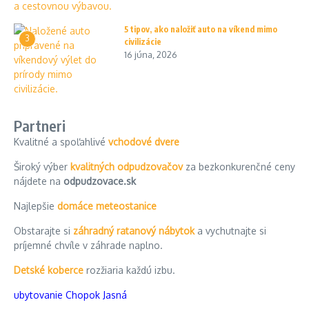
5 tipov, ako naložiť auto na víkend mimo
3
civilizácie
16 júna, 2026
Partneri
Kvalitné a spoľahlivé
vchodové dvere
Široký výber
kvalitných odpudzovačov
za bezkonkurenčné ceny
nájdete na
odpudzovace.sk
Najlepšie
domáce meteostanice
Obstarajte si
záhradný ratanový nábytok
a vychutnajte si
príjemné chvíle v záhrade naplno.
Detské koberce
rozžiaria každú izbu.
ubytovanie Chopok Jasná