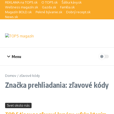
Preskočiť na obsah
REKLAMA na TOP5.sk
O TOP5.sk
Šálka kávy.sk
Wellness magazín.sk
Gazda.sk
Família.sk
Magazín BOLD.sk
Pekné bývanie.sk
Dobrý recept.sk
News.sk
Menu
Domov
/
zľavové kódy
Značka prehliadania: zľavové kódy
Svet okolo nás