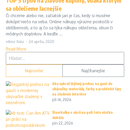
TOP 5 tipov na zľavové kupóny, vďaka ktorým
sa oblečieme lacnejšie
Či chceme alebo nie, začiatok jari je čas, kedy si musíme
dokúpiť niečo na seba. Online nákupy výrazne poskočili v
obľúbenosti, a to aj čo sa týka nákupu oblečenia, obuvi či
módnych doplnkov. A keďže ...
viktor fiala
24 apríla, 2020
Read More
Hľadať:
Najnovšie
Najčítanejšie
Ako vybrať štýlový prehoz na gauč do
obývačky: materiály, farby a praktické tipy
na zladenie interiéru
júl 14, 2026
Štvorkolka v akcii na poli: toto všetko
dokáže
jún 22, 2026