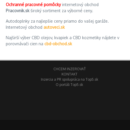
Ochranné pracovné pomôcky
internetový obchod
Pracovnik.sk
široký sortiment za výborné ceny.
Autodoplnky za najlepšie ceny priamo do vašej garáže.
Internetový obchod
autoveci.sk
Najširší výber CBD olejov, kvapiek a CBD kozmetiky nájdete v
porovnávači cien na
cbd-obchod.sk
CHCEM INZEROVAŤ
KONTAKT
Inzercia a PR spolupráca na Top5.sk
O portáli Top5.sk