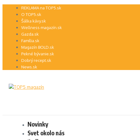
Preskočiť
REKLAMA na TOP5.sk
na
O TOP5.sk
obsah
Šálka kávy.sk
Wellness magazín.sk
Gazda.sk
Família.sk
Magazín BOLD.sk
Pekné bývanie.sk
Dobrý recept.sk
News.sk
Novinky
Svet okolo nás