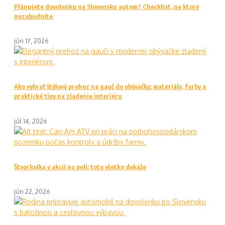
Plánujete dovolenku na Slovensku autom? Checklist, na ktorý
nezabudnite
jún 17, 2026
Ako vybrať štýlový prehoz na gauč do obývačky: materiály, farby a
praktické tipy na zladenie interiéru
júl 14, 2026
Štvorkolka v akcii na poli: toto všetko dokáže
jún 22, 2026