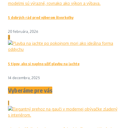
5 dobrých rád pred výberom štvorkolky
20 februára, 2026
3
5 tipov, ako si naplno užiť plavbu na jachte
14 decembra, 2025
Vyberáme pre vás
1