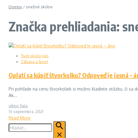
Domov
/
snežné skútre
Značka prehliadania: sn
Svet okolo nás
Zábava a šport
Oplatí sa kúpiť štvorkolku? Odpoveď je jasná – 
Pri pohľade na cenu štvorkoliek si možno kladiete otázku, či sa 
Ak...
viktor fiala
15 septembra, 2021
Read More
Hľadať: