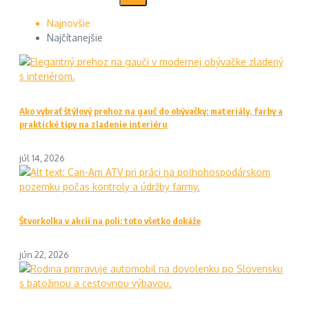
Najnovšie
Najčítanejšie
Ako vybrať štýlový prehoz na gauč do obývačky: materiály, farby a
praktické tipy na zladenie interiéru
júl 14, 2026
Štvorkolka v akcii na poli: toto všetko dokáže
jún 22, 2026