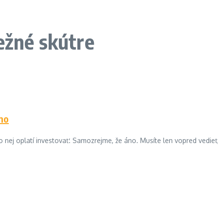
ežné skútre
áno
do nej oplatí investovať. Samozrejme, že áno. Musíte len vopred vedieť