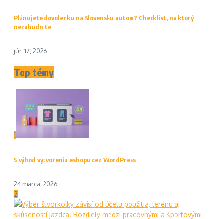
Plánujete dovolenku na Slovensku autom? Checklist, na ktorý
nezabudnite
jún 17, 2026
Top témy
1
5 výhod vytvorenia eshopu cez WordPress
24 marca, 2026
2