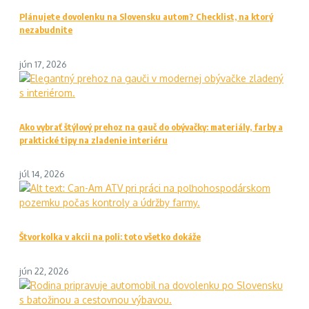
Plánujete dovolenku na Slovensku autom? Checklist, na ktorý
nezabudnite
jún 17, 2026
Ako vybrať štýlový prehoz na gauč do obývačky: materiály, farby a
praktické tipy na zladenie interiéru
júl 14, 2026
Štvorkolka v akcii na poli: toto všetko dokáže
jún 22, 2026