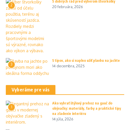
5 dobrých rád pred výberom štvorkolky
2
20 februára, 2026
5 tipov, ako si naplno užiť plavbu na jachte
3
14 decembra, 2025
Vyberáme pre vás
Ako vybrať štýlový prehoz na gauč do
1
obývačky: materiály, farby a praktické tipy
na zladenie interiéru
14 júla, 2026