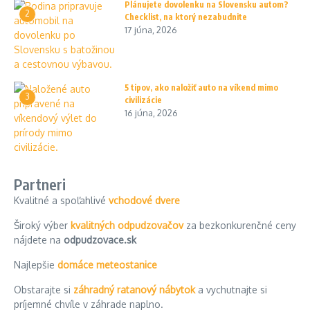
Plánujete dovolenku na Slovensku autom?
2
Checklist, na ktorý nezabudnite
17 júna, 2026
5 tipov, ako naložiť auto na víkend mimo
3
civilizácie
16 júna, 2026
Partneri
Kvalitné a spoľahlivé
vchodové dvere
Široký výber
kvalitných odpudzovačov
za bezkonkurenčné ceny
nájdete na
odpudzovace.sk
Najlepšie
domáce meteostanice
Obstarajte si
záhradný ratanový nábytok
a vychutnajte si
príjemné chvíle v záhrade naplno.