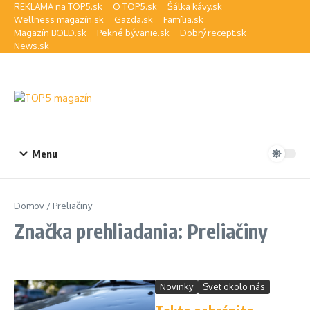
Preskočiť na obsah
REKLAMA na TOP5.sk
O TOP5.sk
Šálka kávy.sk
Wellness magazín.sk
Gazda.sk
Família.sk
Magazín BOLD.sk
Pekné bývanie.sk
Dobrý recept.sk
News.sk
Menu
Domov
/
Preliačiny
Značka prehliadania: Preliačiny
Novinky
Svet okolo nás