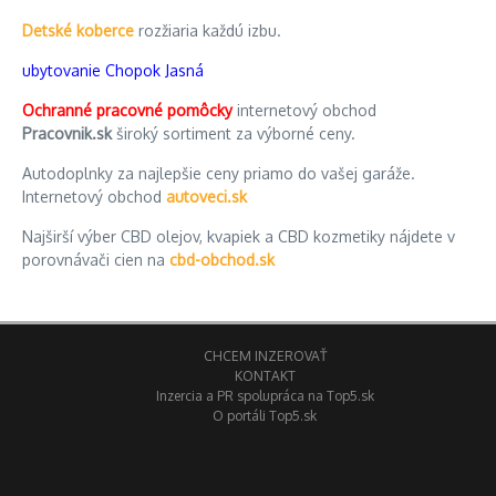
Detské koberce
rozžiaria každú izbu.
ubytovanie Chopok Jasná
Ochranné pracovné pomôcky
internetový obchod
Pracovnik.sk
široký sortiment za výborné ceny.
Autodoplnky za najlepšie ceny priamo do vašej garáže.
Internetový obchod
autoveci.sk
Najširší výber CBD olejov, kvapiek a CBD kozmetiky nájdete v
porovnávači cien na
cbd-obchod.sk
CHCEM INZEROVAŤ
KONTAKT
Inzercia a PR spolupráca na Top5.sk
O portáli Top5.sk