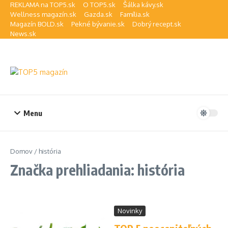
Preskočiť na obsah
REKLAMA na TOP5.sk
O TOP5.sk
Šálka kávy.sk
Wellness magazín.sk
Gazda.sk
Família.sk
Magazín BOLD.sk
Pekné bývanie.sk
Dobrý recept.sk
News.sk
Menu
Domov
/
história
Značka prehliadania: história
Novinky