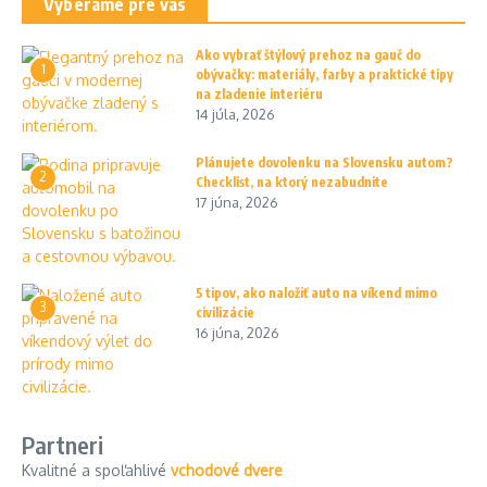
Vyberáme pre vás
Ako vybrať štýlový prehoz na gauč do
1
obývačky: materiály, farby a praktické tipy
na zladenie interiéru
14 júla, 2026
Plánujete dovolenku na Slovensku autom?
2
Checklist, na ktorý nezabudnite
17 júna, 2026
5 tipov, ako naložiť auto na víkend mimo
3
civilizácie
16 júna, 2026
Partneri
Kvalitné a spoľahlivé
vchodové dvere