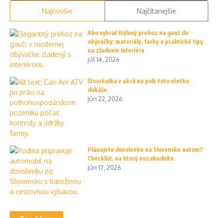
Najnovšie
Najčítanejšie
Ako vybrať štýlový prehoz na gauč do
obývačky: materiály, farby a praktické tipy
na zladenie interiéru
júl 14, 2026
Štvorkolka v akcii na poli: toto všetko
dokáže
jún 22, 2026
Plánujete dovolenku na Slovensku autom?
Checklist, na ktorý nezabudnite
jún 17, 2026