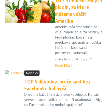
TOP 5 neoceniteľných
plodín, za ktoré
môžeme vďačiť
Amerike
Amerike môžeme vďačiť za
veľa. Napríklad aj za rastliny a
teda plodiny, ktoré naši
predkovia spoznali len vďaka
Indiánom, ktorí sa ich
pestovaniu venovali. ...
viktor fiala
24 júla, 2017
Read More
Novinky
TOP 5 dôvodov, prečo svet bez
Facebooku bol lepší
Dnes má každá televízia svoj Facebook. Portál,
server, projekt, veľká udalosť, či osobnosť, každý je
na Facebooku, aby mohol spájať ľudí....