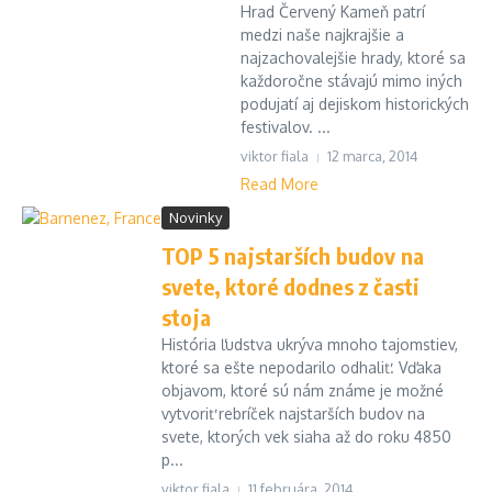
Hrad Červený Kameň patrí
medzi naše najkrajšie a
najzachovalejšie hrady, ktoré sa
každoročne stávajú mimo iných
podujatí aj dejiskom historických
festivalov. ...
viktor fiala
12 marca, 2014
Read More
Novinky
TOP 5 najstarších budov na
svete, ktoré dodnes z časti
stoja
História ľudstva ukrýva mnoho tajomstiev,
ktoré sa ešte nepodarilo odhaliť. Vďaka
objavom, ktoré sú nám známe je možné
vytvoriť rebríček najstarších budov na
svete, ktorých vek siaha až do roku 4850
p...
viktor fiala
11 februára, 2014