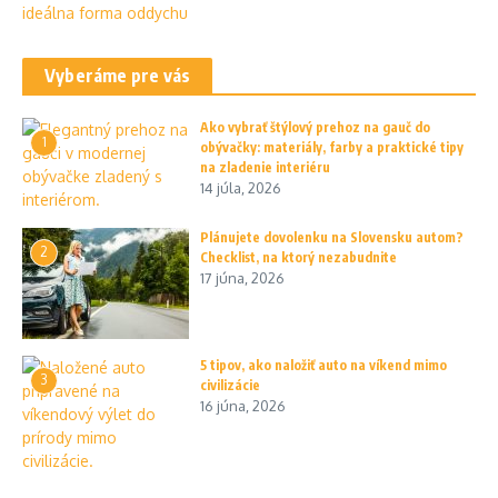
Vyberáme pre vás
Ako vybrať štýlový prehoz na gauč do
1
obývačky: materiály, farby a praktické tipy
na zladenie interiéru
14 júla, 2026
Plánujete dovolenku na Slovensku autom?
2
Checklist, na ktorý nezabudnite
17 júna, 2026
5 tipov, ako naložiť auto na víkend mimo
3
civilizácie
16 júna, 2026