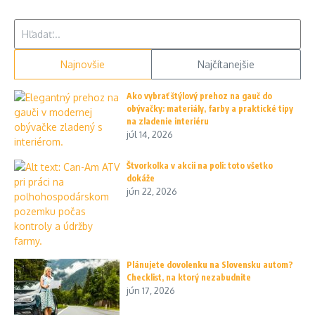
Hľadať:
Najnovšie
Najčítanejšie
Ako vybrať štýlový prehoz na gauč do
obývačky: materiály, farby a praktické tipy
na zladenie interiéru
júl 14, 2026
Štvorkolka v akcii na poli: toto všetko
dokáže
jún 22, 2026
Plánujete dovolenku na Slovensku autom?
Checklist, na ktorý nezabudnite
jún 17, 2026