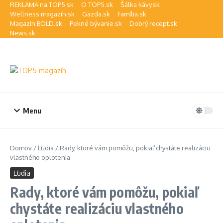
Preskočiť na obsah
REKLAMA na TOP5.sk
O TOP5.sk
Šálka kávy.sk
Wellness magazín.sk
Gazda.sk
Família.sk
Magazín BOLD.sk
Pekné bývanie.sk
Dobrý recept.sk
News.sk
Menu
Domov
/
Ľudia
/
Rady, ktoré vám pomôžu, pokiaľ chystáte realizáciu
vlastného oplotenia
Ľudia
Rady, ktoré vám pomôžu, pokiaľ
chystáte realizáciu vlastného