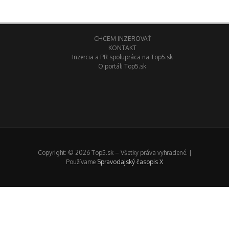
CHCEM INZEROVAŤ
KONTAKT
Inzercia a PR spolupráca na Top5.sk
O portáli Top5.sk
Copyright: © 2026 Top5.sk – Všetky práva vyhradené. |
Používame
Spravodajský časopis X