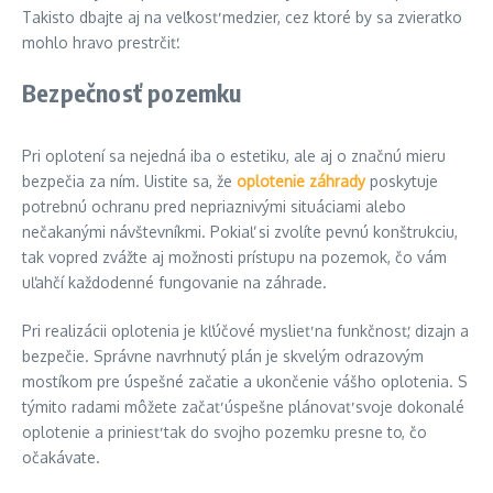
Takisto dbajte aj na veľkosť medzier, cez ktoré by sa zvieratko
mohlo hravo prestrčiť.
Bezpečnosť pozemku
Pri oplotení sa nejedná iba o estetiku, ale aj o značnú mieru
bezpečia za ním. Uistite sa, že
oplotenie záhrady
poskytuje
potrebnú ochranu pred nepriaznivými situáciami alebo
nečakanými návštevníkmi. Pokiaľ si zvolíte pevnú konštrukciu,
tak vopred zvážte aj možnosti prístupu na pozemok, čo vám
uľahčí každodenné fungovanie na záhrade.
Pri realizácii oplotenia je kľúčové myslieť na funkčnosť, dizajn a
bezpečie. Správne navrhnutý plán je skvelým odrazovým
mostíkom pre úspešné začatie a ukončenie vášho oplotenia. S
týmito radami môžete začať úspešne plánovať svoje dokonalé
oplotenie a priniesť tak do svojho pozemku presne to, čo
očakávate.