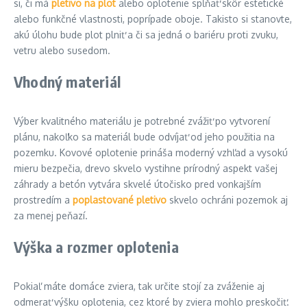
si, či má
pletivo na plot
alebo oplotenie spĺňať skôr estetické
alebo funkčné vlastnosti, poprípade oboje. Takisto si stanovte,
akú úlohu bude plot plniť a či sa jedná o bariéru proti zvuku,
vetru alebo susedom.
Vhodný materiál
Výber kvalitného materiálu je potrebné zvážiť po vytvorení
plánu, nakoľko sa materiál bude odvíjať od jeho použitia na
pozemku. Kovové oplotenie prináša moderný vzhľad a vysokú
mieru bezpečia, drevo skvelo vystihne prírodný aspekt vašej
záhrady a betón vytvára skvelé útočisko pred vonkajším
prostredím a
poplastované pletivo
skvelo ochráni pozemok aj
za menej peňazí.
Výška a rozmer oplotenia
Pokiaľ máte domáce zviera, tak určite stojí za zváženie aj
odmerať výšku oplotenia, cez ktoré by zviera mohlo preskočiť.