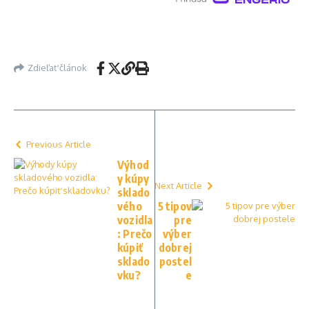
Zdieľať článok
Previous Article
Výhod
y kúpy
Next Article
sklado
vého
5 tipov
vozidla
pre
: Prečo
výber
kúpiť
dobrej
sklado
postel
vku?
e