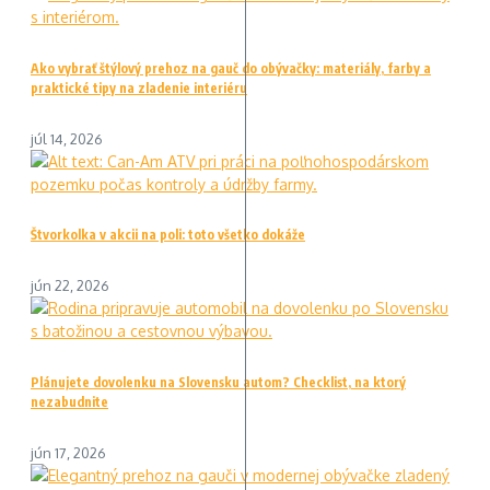
Ako vybrať štýlový prehoz na gauč do obývačky: materiály, farby a
praktické tipy na zladenie interiéru
júl 14, 2026
Štvorkolka v akcii na poli: toto všetko dokáže
jún 22, 2026
Plánujete dovolenku na Slovensku autom? Checklist, na ktorý
nezabudnite
jún 17, 2026