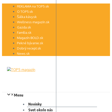
Preskočiť
REKLAMA na TOP5.sk
na
O TOP5.sk
obsah
Šálka kávy.sk
Wellness magazín.sk
Gazda.sk
Família.sk
Magazín BOLD.sk
Pekné bývanie.sk
Dobrý recept.sk
News.sk
Menu
Novinky
Svet okolo nás