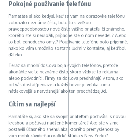
Pokojné používanie telefónu
Pamätáte si ako kedysi, keď sa vám na obrazovke telefónu
zobrazilo neznáme číslo, bolo to s veľkou
pravdepodobnosťou nové číslo vášho priateľa, či známeho,
ktorého ste si neuložili, prípadne ste o ňom nevedeli? Alebo
to bol jednoducho omyl? Používanie telefónu bolo príjemné,
nakoľko vám umožnilo zostať s ľuďmi v kontakte, aj keď boli
ďaleko.
Teraz sa mnohí doslova boja svojich telefónov, pretože
akonáhle vidíte neznáme číslo, skoro vždy je to reklama
alebo podvodníci. Firmy sa doslova predháňajú v tom, ako
od vás dostať peniaze a každý hovor je vďaka tomu
nátlakovejší a nervóznejší ako ten predchádzajúci.
Cítim sa najlepší
Pamätáte si, ako ste sa svojim priateľom pochválili s novou
kresbou a počúvali nadšené komentáre? Ako ste v zime
postavili úžasného snehuliaka, ktorého premyslenosť by
vám mohli závidieť aj grafické štúdia v New Yorku?