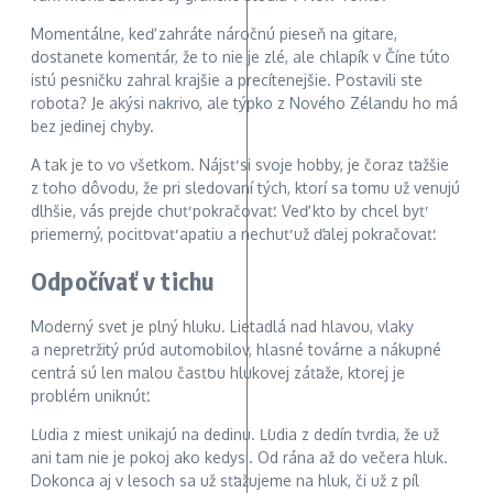
Momentálne, keď zahráte náročnú pieseň na gitare,
dostanete komentár, že to nie je zlé, ale chlapík v Číne túto
istú pesničku zahral krajšie a precítenejšie. Postavili ste
robota? Je akýsi nakrivo, ale týpko z Nového Zélandu ho má
bez jedinej chyby.
A tak je to vo všetkom. Nájsť si svoje hobby, je čoraz ťažšie
z toho dôvodu, že pri sledovaní tých, ktorí sa tomu už venujú
dlhšie, vás prejde chuť pokračovať. Veď kto by chcel byť
priemerný, pociťovať apatiu a nechuť už ďalej pokračovať.
Odpočívať v tichu
Moderný svet je plný hluku. Lietadlá nad hlavou, vlaky
a nepretržitý prúd automobilov, hlasné továrne a nákupné
centrá sú len malou časťou hlukovej záťaže, ktorej je
problém uniknúť.
Ľudia z miest unikajú na dedinu. Ľudia z dedín tvrdia, že už
ani tam nie je pokoj ako kedysi. Od rána až do večera hluk.
Dokonca aj v lesoch sa už sťažujeme na hluk, či už z píl