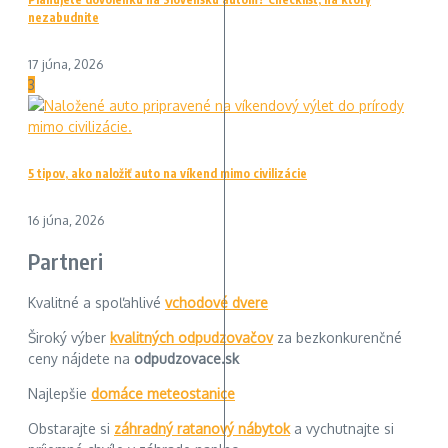
nezabudnite
17 júna, 2026
3
5 tipov, ako naložiť auto na víkend mimo civilizácie
16 júna, 2026
Partneri
Kvalitné a spoľahlivé
vchodové dvere
Široký výber
kvalitných odpudzovačov
za bezkonkurenčné
ceny nájdete na
odpudzovace.sk
Najlepšie
domáce meteostanice
Obstarajte si
záhradný ratanový nábytok
a vychutnajte si