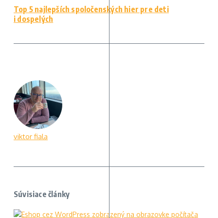
Top 5 najlepších spoločenských hier pre deti
i dospelých
viktor fiala
Súvisiace články