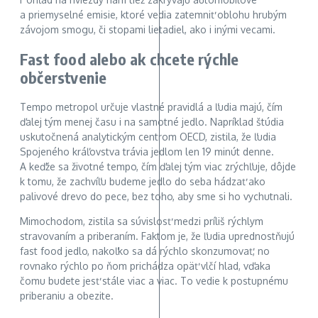
a priemyselné emisie, ktoré vedia zatemniť oblohu hrubým
závojom smogu, či stopami lietadiel, ako i inými vecami.
Fast food alebo ak chcete rýchle
občerstvenie
Tempo metropol určuje vlastné pravidlá a ľudia majú, čím
ďalej tým menej času i na samotné jedlo. Napríklad štúdia
uskutočnená analytickým centrom OECD, zistila, že ľudia
Spojeného kráľovstva trávia jedlom len 19 minút denne.
A keďže sa životné tempo, čím ďalej tým viac zrýchľuje, dôjde
k tomu, že zachvíľu budeme jedlo do seba hádzať ako
palivové drevo do pece, bez toho, aby sme si ho vychutnali.
Mimochodom, zistila sa súvislosť medzi príliš rýchlym
stravovaním a priberaním. Faktom je, že ľudia uprednostňujú
fast food jedlo, nakoľko sa dá rýchlo skonzumovať, no
rovnako rýchlo po ňom prichádza opäť vlčí hlad, vďaka
čomu budete jesť stále viac a viac. To vedie k postupnému
priberaniu a obezite.