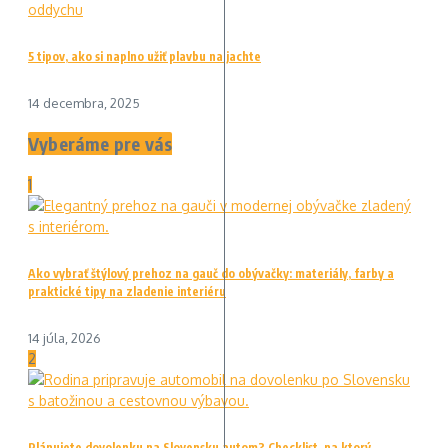
5 tipov, ako si naplno užiť plavbu na jachte
14 decembra, 2025
Vyberáme pre vás
1
Ako vybrať štýlový prehoz na gauč do obývačky: materiály, farby a
praktické tipy na zladenie interiéru
14 júla, 2026
2
Plánujete dovolenku na Slovensku autom? Checklist, na ktorý