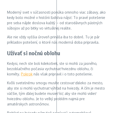
Moderný svet v súčasnosti ponúka omnoho viac zábavy, ako
kedy bolo možné v histórii ľudstva nájsť. To pravé potešenie
pre seba nájde doslova každý – od starodávnych pästných
súbojov až po bitky vo virtuálnej realite.
Ale nie vždy vyššia úroveň prináša iba to dobré. Tu je pár
príkladov potešení, o ktoré nás moderná doba pripravila.
Užívať si nočnú oblohu
Kedysi, nech ste boli kdekoľvek, ste si mohli za jasného,
bezoblačného počasia vychutnať hviezdnu oblohu, či
kométy.
Pokrok
nás však pripravil i o toto potešenie.
Kvôli svetelnému smogu musíte cestovať ďaleko za mesto,
aby ste si mohli vychutnať výhľad na hviezdy. A čím je mesto
väčšie, tým ďalej budete musieť ísť, aby ste mohli vidieť
hviezdnu oblohu. Je to veľký problém najmä pre
amatérskych astronómov.
Pohľad na hviezdy nám tiež zakrývajú automobilové