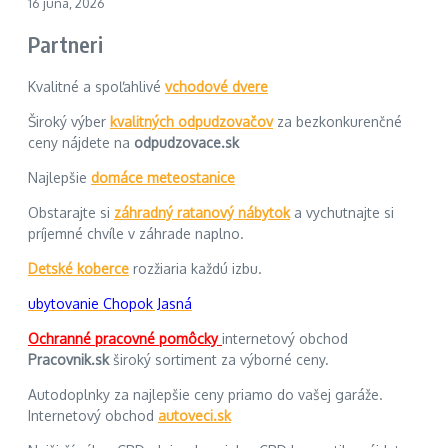
16 júna, 2026
Partneri
Kvalitné a spoľahlivé
vchodové dvere
Široký výber
kvalitných odpudzovačov
za bezkonkurenčné
ceny nájdete na
odpudzovace.sk
Najlepšie
domáce meteostanice
Obstarajte si
záhradný ratanový nábytok
a vychutnajte si
príjemné chvíle v záhrade naplno.
Detské koberce
rozžiaria každú izbu.
ubytovanie Chopok Jasná
Ochranné pracovné pomôcky
internetový obchod
Pracovnik.sk
široký sortiment za výborné ceny.
Autodoplnky za najlepšie ceny priamo do vašej garáže.
Internetový obchod
autoveci.sk