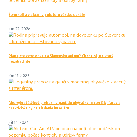
Štvorkolka v akcii na poli: toto všetko dokáže
jún 22, 2026
Plánujete dovolenku na Slovensku autom? Checklist, na ktorý
nezabudnite
jún 17, 2026
Ako vybrať štýlový prehoz na gauč do obývačky: materiály, farby a
praktické tipy na zladenie interiéru
júl 14, 2026