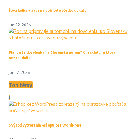
Štvorkolka v akcii na poli: toto všetko dokáže
jún 22, 2026
Plánujete dovolenku na Slovensku autom? Checklist, na ktorý
nezabudnite
jún 17, 2026
Top témy
1
5 výhod vytvorenia eshopu cez WordPress