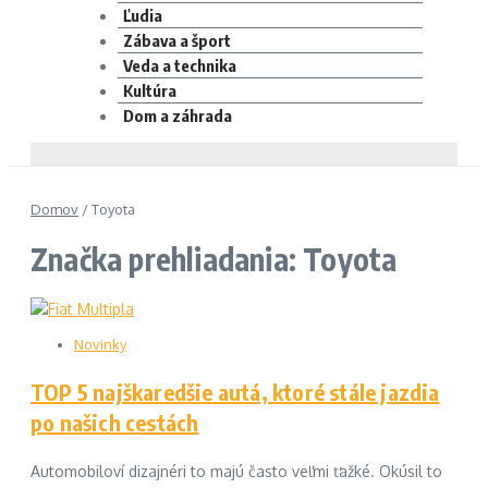
Ľudia
Zábava a šport
Veda a technika
Kultúra
Dom a záhrada
Domov
/
Toyota
Značka prehliadania: Toyota
Novinky
TOP 5 najškaredšie autá, ktoré stále jazdia
po našich cestách
Automobiloví dizajnéri to majú často veľmi ťažké. Okúsil to