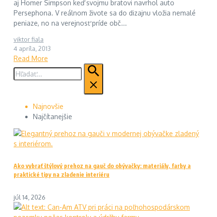
aj Homer Simpson keď svojmu bratovi navrhol auto
Persephona. V reálnom živote sa do dizajnu vložia nemalé
peniaze, no na verejnosť príde obč...
viktor fiala
4 apríla, 2013
Read More
Hľadať:
Najnovšie
Najčítanejšie
Ako vybrať štýlový prehoz na gauč do obývačky: materiály, farby a
praktické tipy na zladenie interiéru
júl 14, 2026