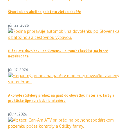
Štvorkolka v akcii na poli: toto všetko dokáže
jún 22, 2026
Plánujete dovolenku na Slovensku autom? Checklist, na ktorý
nezabudnite
jún 17, 2026
Ako vybrať štýlový prehoz na gauč do obývačky: materiály, farby a
praktické tipy na zladenie interiéru
júl 14, 2026