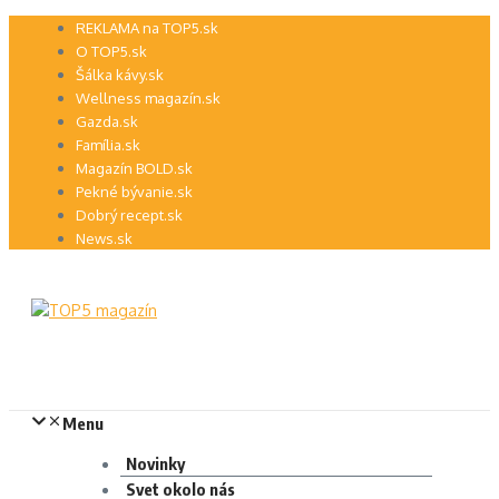
Preskočiť
REKLAMA na TOP5.sk
na
O TOP5.sk
obsah
Šálka kávy.sk
Wellness magazín.sk
Gazda.sk
Família.sk
Magazín BOLD.sk
Pekné bývanie.sk
Dobrý recept.sk
News.sk
Menu
Novinky
Svet okolo nás