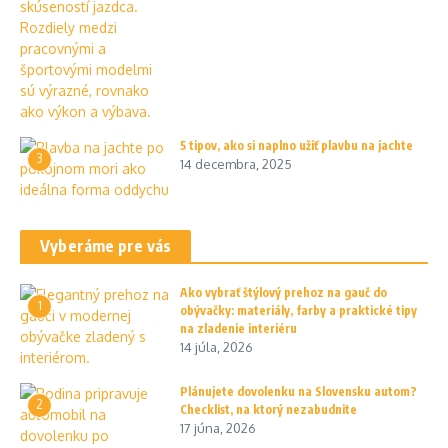
5 tipov, ako si naplno užiť plavbu na jachte
3
14 decembra, 2025
Vyberáme pre vás
Ako vybrať štýlový prehoz na gauč do
1
obývačky: materiály, farby a praktické tipy
na zladenie interiéru
14 júla, 2026
Plánujete dovolenku na Slovensku autom?
2
Checklist, na ktorý nezabudnite
17 júna, 2026