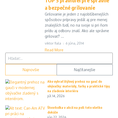
TOP 5 pravidiel pre správne
a bezpečné grilovanie
Grilovanie je jeden z najobľúbenejších
spôsobov prípravy jedál aj pre menej
znalejších ľudí, no na svoje si pri ňom
prídu aj odboru znalí. Ako ale správne
grilovať? ...
viktor fiala
6 júna, 2014
Read More
Hľadať:
Najnovšie
Najčítanejšie
Ako vybrať štýlový prehoz na gauč do
obývačky: materiály, farby a praktické tipy
na zladenie interiéru
júl 14, 2026
Štvorkolka v akcii na poli: toto všetko
dokáže
jún 22, 2026