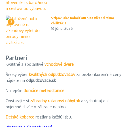
5 tipov, ako naložiť auto na víkend mimo
3
civilizácie
16 júna, 2026
Partneri
Kvalitné a spoľahlivé
vchodové dvere
Široký výber
kvalitných odpudzovačov
za bezkonkurenčné ceny
nájdete na
odpudzovace.sk
Najlepšie
domáce meteostanice
Obstarajte si
záhradný ratanový nábytok
a vychutnajte si
príjemné chvíle v záhrade naplno.
Detské koberce
rozžiaria každú izbu.