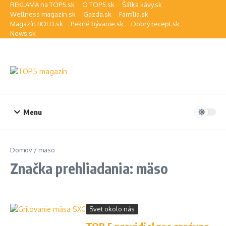
Preskočiť na obsah
REKLAMA na TOP5.sk
O TOP5.sk
Šálka kávy.sk
Wellness magazín.sk
Gazda.sk
Família.sk
Magazín BOLD.sk
Pekné bývanie.sk
Dobrý recept.sk
News.sk
Menu
Domov
/
mäso
Značka prehliadania: mäso
Svet okolo nás