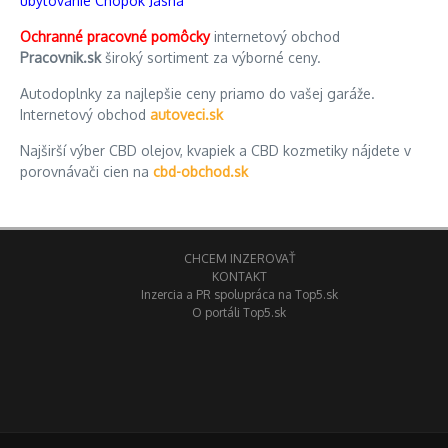
ubytovanie Chopok Jasná
Ochranné pracovné pomôcky
internetový obchod
Pracovnik.sk
široký sortiment za výborné ceny.
Autodoplnky za najlepšie ceny priamo do vašej garáže.
Internetový obchod
autoveci.sk
Najširší výber CBD olejov, kvapiek a CBD kozmetiky nájdete v
porovnávači cien na
cbd-obchod.sk
CHCEM INZEROVAŤ
KONTAKT
Inzercia a PR spolupráca na Top5.sk
O portáli Top5.sk