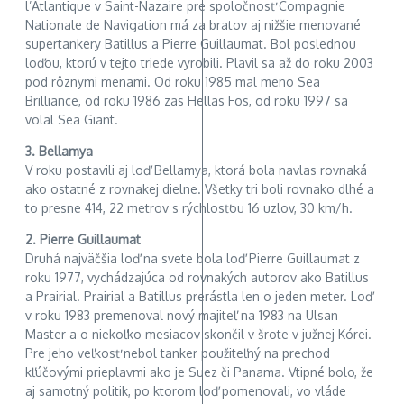
l’Atlantique v Saint-Nazaire pre spoločnosť Compagnie
Nationale de Navigation má za bratov aj nižšie menované
supertankery Batillus a Pierre Guillaumat. Bol poslednou
loďou, ktorú v tejto triede vyrobili. Plavil sa až do roku 2003
pod rôznymi menami. Od roku 1985 mal meno Sea
Brilliance, od roku 1986 zas Hellas Fos, od roku 1997 sa
volal Sea Giant.
3. Bellamya
V roku postavili aj loď Bellamya, ktorá bola navlas rovnaká
ako ostatné z rovnakej dielne. Všetky tri boli rovnako dlhé a
to presne 414, 22 metrov s rýchlosťou 16 uzlov, 30 km/h.
2. Pierre Guillaumat
Druhá najväčšia loď na svete bola loď Pierre Guillaumat z
roku 1977, vychádzajúca od rovnakých autorov ako Batillus
a Prairial. Prairial a Batillus prerástla len o jeden meter. Loď
v roku 1983 premenoval nový majiteľ na 1983 na Ulsan
Master a o niekoľko mesiacov skončil v šrote v južnej Kórei.
Pre jeho veľkosť nebol tanker použiteľný na prechod
kľúčovými prieplavmi ako je Suez či Panama. Vtipné bolo, že
aj samotný politik, po ktorom loď pomenovali, vo vláde