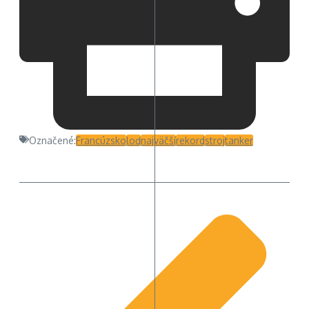
Označené:
Francúzsko
loď
najväčší
rekord
stroj
tanker