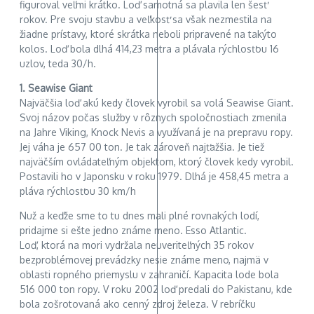
figuroval veľmi krátko. Loď samotná sa plavila len šesť
rokov. Pre svoju stavbu a veľkosť sa však nezmestila na
žiadne prístavy, ktoré skrátka neboli pripravené na takýto
kolos. Loď bola dlhá 414,23 metra a plávala rýchlosťou 16
uzlov, teda 30/h.
1. Seawise Giant
Najväčšia loď akú kedy človek vyrobil sa volá Seawise Giant.
Svoj názov počas služby v rôznych spoločnostiach zmenila
na Jahre Viking, Knock Nevis a využívaná je na prepravu ropy.
Jej váha je 657 00 ton. Je tak zároveň najťažšia. Je tiež
najväčším ovládateľným objektom, ktorý človek kedy vyrobil.
Postavili ho v Japonsku v roku 1979. Dlhá je 458,45 metra a
pláva rýchlosťou 30 km/h
Nuž a keďže sme to tu dnes mali plné rovnakých lodí,
pridajme si ešte jedno známe meno. Esso Atlantic.
Loď, ktorá na mori vydržala neuveriteľných 35 rokov
bezproblémovej prevádzky nesie známe meno, najmä v
oblasti ropného priemyslu v zahraničí. Kapacita lode bola
516 000 ton ropy. V roku 2002 loď predali do Pakistanu, kde
bola zošrotovaná ako cenný zdroj železa. V rebríčku