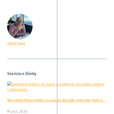
viktor fiala
Súvisiace články
Ako vybrať štýlový prehoz na gauč do obývačky: materiály, farby a ...
14 júla, 2026