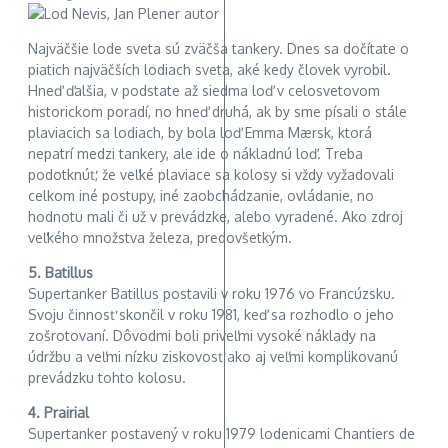
Najväčšie lode sveta sú zväčša tankery. Dnes sa dočítate o
piatich najväčších lodiach sveta, aké kedy človek vyrobil.
Hneď ďalšia, v podstate až siedma loď v celosvetovom
historickom poradí, no hneď druhá, ak by sme písali o stále
plaviacich sa lodiach, by bola loď Emma Mærsk, ktorá
nepatrí medzi tankery, ale ide o nákladnú loď. Treba
podotknúť, že veľké plaviace sa kolosy si vždy vyžadovali
celkom iné postupy, iné zaobchádzanie, ovládanie, no
hodnotu mali či už v prevádzke, alebo vyradené. Ako zdroj
veľkého množstva železa, predovšetkým.
5. Batillus
Supertanker Batillus postavili v roku 1976 vo Francúzsku.
Svoju činnosť skončil v roku 1981, keď sa rozhodlo o jeho
zošrotovaní. Dôvodmi boli priveľmi vysoké náklady na
údržbu a veľmi nízku ziskovosť ako aj veľmi komplikovanú
prevádzku tohto kolosu.
4. Prairial
Supertanker postavený v roku 1979 lodenicami Chantiers de