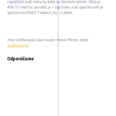
najväčších lodí sveta by bola na šiestom mieste. Dlhá je
406.57 metrov, vyrobilu ju v Japonsku a jej operátorom je
spoločnosť ESSO Tankers, Inc. v Libérii.
Foto: loď Seawise Giant autor: Honza Plener, zdroj:
aukevisser.nl
Odporúčame