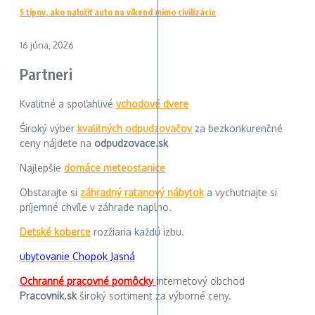
5 tipov, ako naložiť auto na víkend mimo civilizácie
16 júna, 2026
Partneri
Kvalitné a spoľahlivé
vchodové dvere
Široký výber
kvalitných odpudzovačov
za bezkonkurenčné
ceny nájdete na
odpudzovace.sk
Najlepšie
domáce meteostanice
Obstarajte si
záhradný ratanový nábytok
a vychutnajte si
príjemné chvíle v záhrade naplno.
Detské koberce
rozžiaria každú izbu.
ubytovanie Chopok Jasná
Ochranné pracovné pomôcky
internetový obchod
Pracovnik.sk
široký sortiment za výborné ceny.