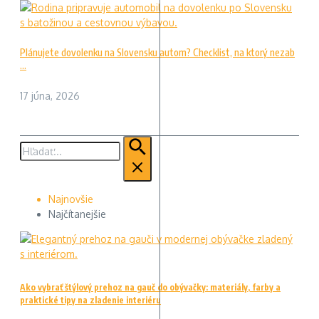
Plánujete dovolenku na Slovensku autom? Checklist, na ktorý nezab
...
17 júna, 2026
Hľadať:
Najnovšie
Najčítanejšie
Ako vybrať štýlový prehoz na gauč do obývačky: materiály, farby a
praktické tipy na zladenie interiéru