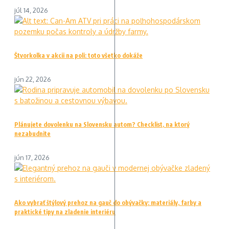
júl 14, 2026
Štvorkolka v akcii na poli: toto všetko dokáže
jún 22, 2026
Plánujete dovolenku na Slovensku autom? Checklist, na ktorý
nezabudnite
jún 17, 2026
Ako vybrať štýlový prehoz na gauč do obývačky: materiály, farby a
praktické tipy na zladenie interiéru