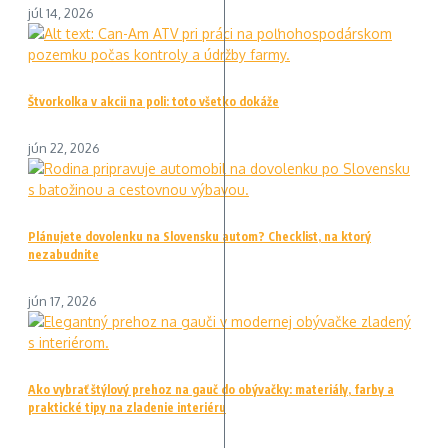
júl 14, 2026
Štvorkolka v akcii na poli: toto všetko dokáže
jún 22, 2026
Plánujete dovolenku na Slovensku autom? Checklist, na ktorý
nezabudnite
jún 17, 2026
Ako vybrať štýlový prehoz na gauč do obývačky: materiály, farby a
praktické tipy na zladenie interiéru