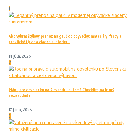
1
Ako vybrať štýlový prehoz na gauč do obývačky: materiály, farby a
praktické tipy na zladenie interiéru
14 júla, 2026
2
Plánujete dovolenku na Slovensku autom? Checklist, na ktorý
nezabudnite
17 júna, 2026
3