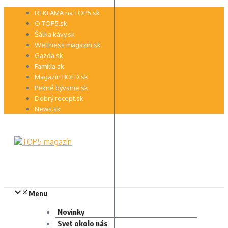
Preskočiť
REKLAMA na TOP5.sk
na
O TOP5.sk
obsah
Šálka kávy.sk
Wellness magazín.sk
Gazda.sk
Família.sk
Magazín BOLD.sk
Pekné bývanie.sk
Dobrý recept.sk
News.sk
Menu
Novinky
Svet okolo nás