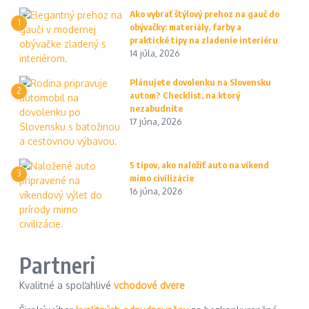
Ako vybrať štýlový prehoz na gauč do
1
obývačky: materiály, farby a
praktické tipy na zladenie interiéru
14 júla, 2026
Plánujete dovolenku na Slovensku
2
autom? Checklist, na ktorý
nezabudnite
17 júna, 2026
5 tipov, ako naložiť auto na víkend
3
mimo civilizácie
16 júna, 2026
Partneri
Kvalitné a spoľahlivé
vchodové dvere