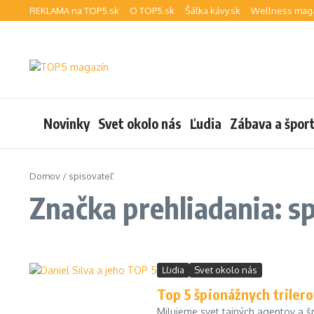
Preskočiť na obsah
REKLAMA na TOP5.sk
O TOP5.sk
Šálka kávy.sk
Wellness maga
Novinky
Svet okolo nás
Ľudia
Zábava a špor
Domov
/
spisovateľ
Značka prehliadania: sp
Ľudia
Svet okolo nás
Top 5 špionážnych trilero
Milujeme svet tajných agentov a š