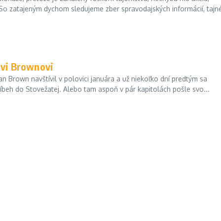
So zatajeným dychom sledujeme zber spravodajských informácií, tajné
ovi Brownovi
 Brown navštívil v polovici januára a už niekoľko dní predtým sa
príbeh do Stovežatej. Alebo tam aspoň v pár kapitolách pošle svo...