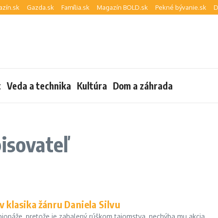
zín.sk
Gazda.sk
Família.sk
Magazín BOLD.sk
Pekné bývanie.sk
D
t
Veda a technika
Kultúra
Dom a záhrada
isovateľ
v klasika žánru Daniela Silvu
pionáže, pretože je zahalený rúškom tajomstva, nechýba mu akcia,