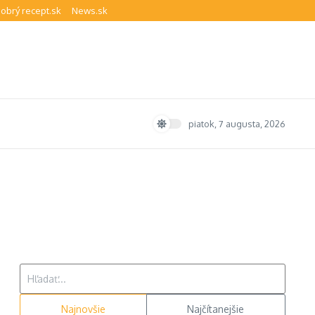
obrý recept.sk
News.sk
piatok, 7 augusta, 2026
Hľadať:
Najnovšie
Najčítanejšie