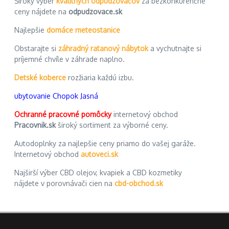
Široký výber
kvalitných odpudzovačov
za bezkonkurenčné
ceny nájdete na
odpudzovace.sk
Najlepšie
domáce meteostanice
Obstarajte si
záhradný ratanový nábytok
a vychutnajte si
príjemné chvíle v záhrade naplno.
Detské koberce
rozžiaria každú izbu.
ubytovanie Chopok Jasná
Ochranné pracovné pomôcky
internetový obchod
Pracovnik.sk
široký sortiment za výborné ceny.
Autodoplnky za najlepšie ceny priamo do vašej garáže.
Internetový obchod
autoveci.sk
Najširší výber CBD olejov, kvapiek a CBD kozmetiky
nájdete v porovnávači cien na
cbd-obchod.sk