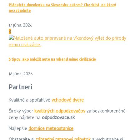
Plánujete dovolenku na Slovensku autom? Checklist, na ktorý
nezabudnite
17 júna, 2026
3
5 tipov, ako naložiť auto na víkend mimo civilizácie
16 júna, 2026
Partneri
Kvalitné a spoľahlivé
vchodové dvere
Široký výber
kvalitných odpudzovačov
za bezkonkurenčné
ceny nájdete na
odpudzovace.sk
Najlepšie
domáce meteostanice
Obstarajte si
záhradný ratanový nábytok
a vychutnajte si