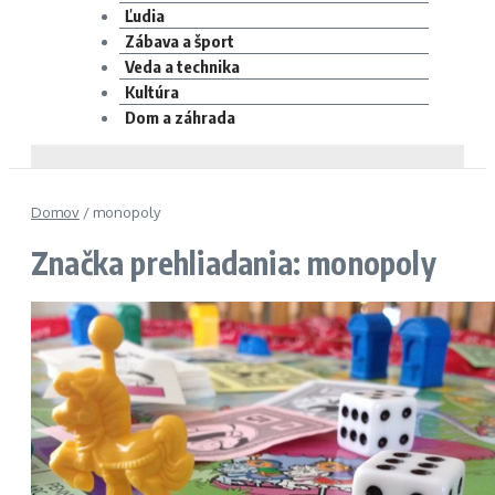
Ľudia
Zábava a šport
Veda a technika
Kultúra
Dom a záhrada
Domov
/
monopoly
Značka prehliadania: monopoly