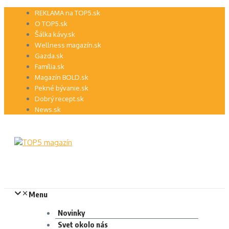
Preskočiť
REKLAMA na TOP5.sk
na
O TOP5.sk
obsah
Šálka kávy.sk
Wellness magazín.sk
Gazda.sk
Família.sk
Magazín BOLD.sk
Pekné bývanie.sk
Dobrý recept.sk
News.sk
Menu
Novinky
Svet okolo nás