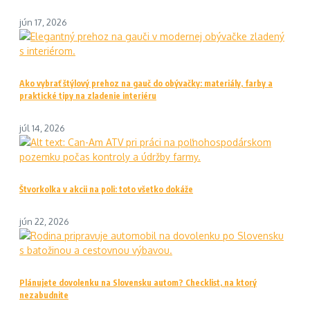
jún 17, 2026
Ako vybrať štýlový prehoz na gauč do obývačky: materiály, farby a
praktické tipy na zladenie interiéru
júl 14, 2026
Štvorkolka v akcii na poli: toto všetko dokáže
jún 22, 2026
Plánujete dovolenku na Slovensku autom? Checklist, na ktorý
nezabudnite