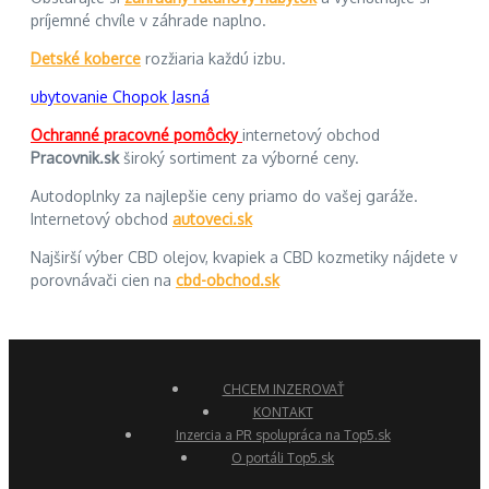
príjemné chvíle v záhrade naplno.
Detské koberce
rozžiaria každú izbu.
ubytovanie Chopok Jasná
Ochranné pracovné pomôcky
internetový obchod
Pracovnik.sk
široký sortiment za výborné ceny.
Autodoplnky za najlepšie ceny priamo do vašej garáže.
Internetový obchod
autoveci.sk
Najširší výber CBD olejov, kvapiek a CBD kozmetiky nájdete v
porovnávači cien na
cbd-obchod.sk
CHCEM INZEROVAŤ
KONTAKT
Inzercia a PR spolupráca na Top5.sk
O portáli Top5.sk