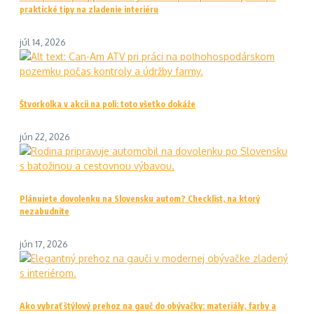
praktické tipy na zladenie interiéru
júl 14, 2026
Štvorkolka v akcii na poli: toto všetko dokáže
jún 22, 2026
Plánujete dovolenku na Slovensku autom? Checklist, na ktorý
nezabudnite
jún 17, 2026
Ako vybrať štýlový prehoz na gauč do obývačky: materiály, farby a