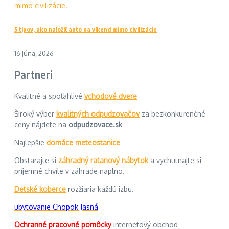
5 tipov, ako naložiť auto na víkend mimo civilizácie
16 júna, 2026
Partneri
Kvalitné a spoľahlivé
vchodové dvere
Široký výber
kvalitných odpudzovačov
za bezkonkurenčné
ceny nájdete na
odpudzovace.sk
Najlepšie
domáce meteostanice
Obstarajte si
záhradný ratanový nábytok
a vychutnajte si
príjemné chvíle v záhrade naplno.
Detské koberce
rozžiaria každú izbu.
ubytovanie Chopok Jasná
Ochranné pracovné pomôcky
internetový obchod