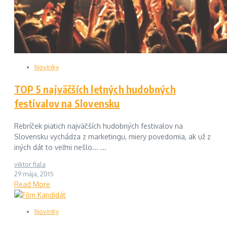
Novinky
TOP 5 najväčších letných hudobných
festivalov na Slovensku
Rebríček piatich najväčších hudobných festivalov na
Slovensku vychádza z marketingu, miery povedomia, ak už z
iných dát to veľmi nešlo... ...
viktor fiala
29 mája, 2015
Read More
Novinky