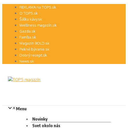
Preskočiť
REKLAMA na TOP5.sk
na
O TOP5.sk
obsah
Šálka kávy.sk
Wellness magazín.sk
Gazda.sk
Família.sk
Magazín BOLD.sk
Pekné bývanie.sk
Dobrý recept.sk
News.sk
Menu
Novinky
Svet okolo nás