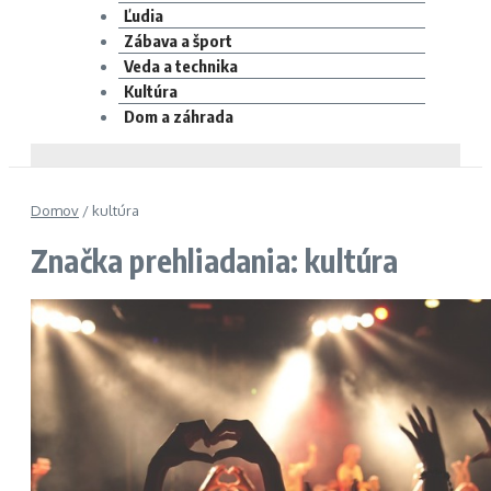
Ľudia
Zábava a šport
Veda a technika
Kultúra
Dom a záhrada
Domov
/
kultúra
Značka prehliadania: kultúra