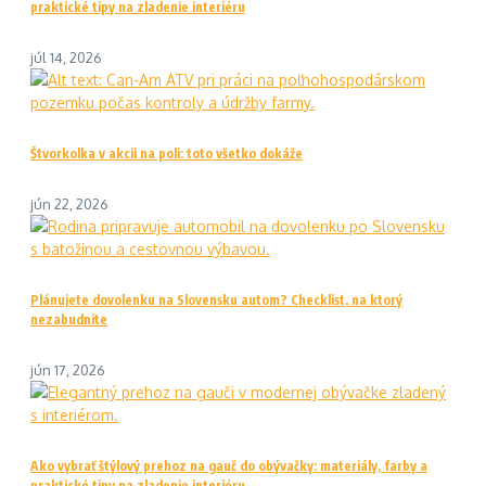
praktické tipy na zladenie interiéru
júl 14, 2026
Štvorkolka v akcii na poli: toto všetko dokáže
jún 22, 2026
Plánujete dovolenku na Slovensku autom? Checklist, na ktorý
nezabudnite
jún 17, 2026
Ako vybrať štýlový prehoz na gauč do obývačky: materiály, farby a
praktické tipy na zladenie interiéru