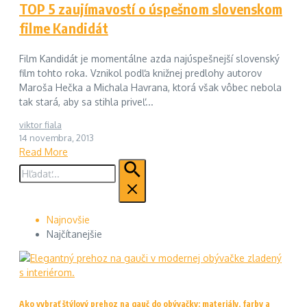
TOP 5 zaujímavostí o úspešnom slovenskom
filme Kandidát
Film Kandidát je momentálne azda najúspešnejší slovenský
film tohto roka. Vznikol podľa knižnej predlohy autorov
Maroša Hečka a Michala Havrana, ktorá však vôbec nebola
tak stará, aby sa stihla priveľ...
viktor fiala
14 novembra, 2013
Read More
Hľadať:
Najnovšie
Najčítanejšie
Ako vybrať štýlový prehoz na gauč do obývačky: materiály, farby a