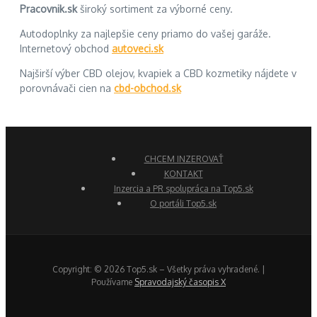
Pracovnik.sk
široký sortiment za výborné ceny.
Autodoplnky za najlepšie ceny priamo do vašej garáže.
Internetový obchod
autoveci.sk
Najširší výber CBD olejov, kvapiek a CBD kozmetiky nájdete v
porovnávači cien na
cbd-obchod.sk
CHCEM INZEROVAŤ
KONTAKT
Inzercia a PR spolupráca na Top5.sk
O portáli Top5.sk
Copyright: © 2026 Top5.sk – Všetky práva vyhradené. |
Používame
Spravodajský časopis X