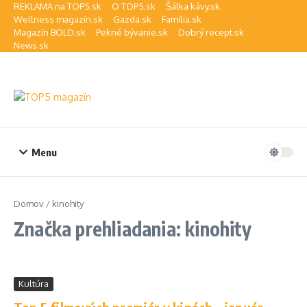
Preskočiť na obsah
REKLAMA na TOP5.sk
O TOP5.sk
Šálka kávy.sk
Wellness magazín.sk
Gazda.sk
Família.sk
Magazín BOLD.sk
Pekné bývanie.sk
Dobrý recept.sk
News.sk
Menu
Domov
/
kinohity
Značka prehliadania: kinohity
Kultúra