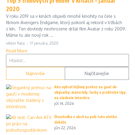
Top 5 filmových premiér v kinách – január
2020
V roku 2019 sa v kinách objavili mnohé kinohity na čele s
filmom Avengers Endgame, ktorý pokoril aj rekord v tržbách
z kín. Ten dovtedy neohrozene držal film Avatar z roku 2009.
Máme tu ale nový rok ...
viktor fiala
17 januára, 2020
Read More
Hľadať:
Najnovšie
Najčítanejšie
Ako vybrať štýlový prehoz na gauč do
obývačky: materiály, farby a praktické tipy
na zladenie interiéru
júl 14, 2026
Štvorkolka v akcii na poli: toto všetko
dokáže
jún 22, 2026