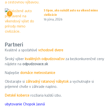
5 tipov, ako naložiť auto na víkend mimo
3
civilizácie
16 júna, 2026
Partneri
Kvalitné a spoľahlivé
vchodové dvere
Široký výber
kvalitných odpudzovačov
za bezkonkurenčné ceny
nájdete na
odpudzovace.sk
Najlepšie
domáce meteostanice
Obstarajte si
záhradný ratanový nábytok
a vychutnajte si
príjemné chvíle v záhrade naplno.
Detské koberce
rozžiaria každú izbu.
ubytovanie Chopok Jasná