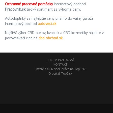
Ochranné pracovné pomôcky
internetový obchod
Pracovnik.sk
široký sortiment za výborné ceny.
Autodoplnky za najlepšie ceny priamo do vašej garáže.
Internetový obchod
autoveci.sk
Najširší výber CBD olejov, kvapiek a CBD kozmetiky nájdete v
porovnávači cien na
cbd-obchod.sk
CHCEM INZEROVAŤ
KONTAKT
Inzercia a PR spolupráca na Top5.sk
O portáli Top5.sk