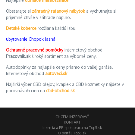
Najlepšie
domáce meteostanice
Obstarajte si
záhradný ratanový nábytok
a vychutnajte si
príjemné chvíle v záhrade naplno.
Detské koberce
rozžiaria každú izbu.
ubytovanie Chopok Jasná
Ochranné pracovné pomôcky
internetový obchod
Pracovnik.sk
široký sortiment za výborné ceny.
Autodoplnky za najlepšie ceny priamo do vašej garáže.
Internetový obchod
autoveci.sk
Najširší výber CBD olejov, kvapiek a CBD kozmetiky nájdete v
porovnávači cien na
cbd-obchod.sk
CHCEM INZEROVAŤ
KONTAKT
Inzercia a PR spolupráca na Top5.sk
O portáli Top5.sk