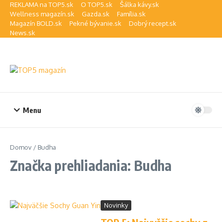
Preskočiť na obsah
REKLAMA na TOP5.sk
O TOP5.sk
Šálka kávy.sk
Wellness magazín.sk
Gazda.sk
Família.sk
Magazín BOLD.sk
Pekné bývanie.sk
Dobrý recept.sk
News.sk
Menu
Domov
/
Budha
Značka prehliadania: Budha
Novinky