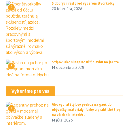
5 dobrých rád pred výberom štvorkolky
2
20 februára, 2026
5 tipov, ako si naplno užiť plavbu na jachte
3
14 decembra, 2025
Vyberáme pre vás
Ako vybrať štýlový prehoz na gauč do
1
obývačky: materiály, farby a praktické tipy
na zladenie interiéru
14 júla, 2026