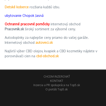
Detské koberce
rozžiaria každú izbu.
ubytovanie Chopok Jasná
Ochranné pracovné pomôcky
internetový obchod
Pracovnik.sk
široký sortiment za výborné ceny.
Autodoplnky za najlepšie ceny priamo do vašej garáže.
Internetový obchod
autoveci.sk
Najširší výber CBD olejov, kvapiek a CBD kozmetiky nájdete v
porovnávači cien na
cbd-obchod.sk
CHCEM INZEROVAŤ
KONTAKT
Inzercia a PR spolupráca na Top5.sk
O portáli Top5.sk