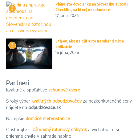
Plánujete dovolenku na Slovensku autom?
2
Checklist, na ktorý nezabudnite
17 júna, 2026
5 tipov, ako naložiť auto na víkend mimo
3
civilizácie
16 júna, 2026
Partneri
Kvalitné a spoľahlivé
vchodové dvere
Široký výber
kvalitných odpudzovačov
za bezkonkurenčné ceny
nájdete na
odpudzovace.sk
Najlepšie
domáce meteostanice
Obstarajte si
záhradný ratanový nábytok
a vychutnajte si
príjemné chvíle v záhrade naplno.