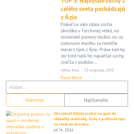
TOP 5: Najvyššie sochy z
celého sveta pochádzajú
z Ázie
Pokiaľ sa vám zdala socha
Jánošíka v Terchovej veľká, na
slovenské pomery možno, no vo
svetovom merítku sa nemôže
merať s tými z Ázie. Práve tam by
ste totiž našli tie najväčšie sochy,
zväčša v podobe...
viktor fiala
23 augusta, 2013
Read More
Hľadať:
Najnovšie
Najčítanejšie
Ako vybrať štýlový prehoz na gauč do
obývačky: materiály, farby a praktické tipy
na zladenie interiéru
júl 14, 2026