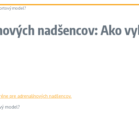
portový model?
ínových nadšencov: Ako vy
ový model?