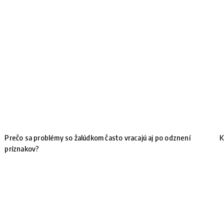
Prečo sa problémy so žalúdkom často vracajú aj po odznení
K
príznakov?