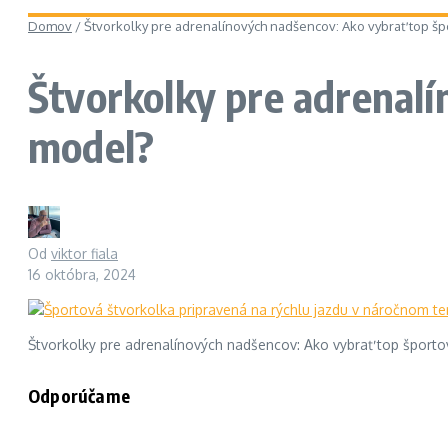
Domov
/
Štvorkolky pre adrenalínových nadšencov: Ako vybrať top š
Štvorkolky pre adrenal
model?
Od
viktor fiala
16 októbra, 2024
Štvorkolky pre adrenalínových nadšencov: Ako vybrať top šport
Odporúčame