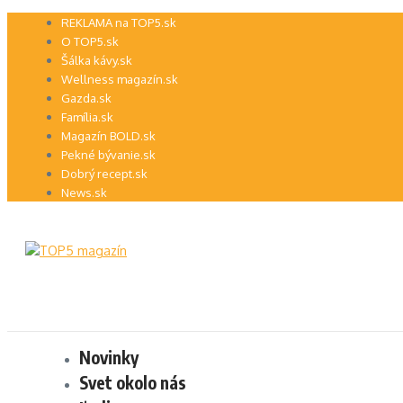
Preskočiť
REKLAMA na TOP5.sk
na
O TOP5.sk
obsah
Šálka kávy.sk
Wellness magazín.sk
Gazda.sk
Família.sk
Magazín BOLD.sk
Pekné bývanie.sk
Dobrý recept.sk
News.sk
Novinky
Svet okolo nás