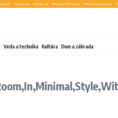
zín.sk
Gazda.sk
Família.sk
Magazín BOLD.sk
Pekné bývanie.sk
D
t
Veda a technika
Kultúra
Dom a záhrada
Room,In,Minimal,Style,Wit