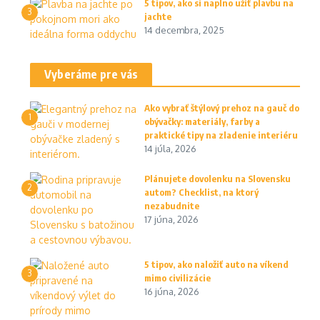
5 tipov, ako si naplno užiť plavbu na
3
jachte
14 decembra, 2025
Vyberáme pre vás
Ako vybrať štýlový prehoz na gauč do
1
obývačky: materiály, farby a
praktické tipy na zladenie interiéru
14 júla, 2026
Plánujete dovolenku na Slovensku
2
autom? Checklist, na ktorý
nezabudnite
17 júna, 2026
5 tipov, ako naložiť auto na víkend
3
mimo civilizácie
16 júna, 2026