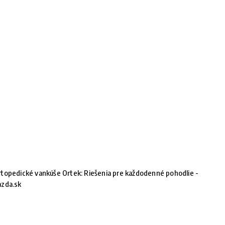
topedické vankúše Ortek: Riešenia pre každodenné pohodlie -
azda.sk