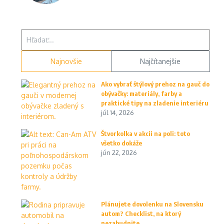
Hľadať:
Najnovšie
Najčítanejšie
Ako vybrať štýlový prehoz na gauč do
obývačky: materiály, farby a
praktické tipy na zladenie interiéru
júl 14, 2026
Štvorkolka v akcii na poli: toto
všetko dokáže
jún 22, 2026
Plánujete dovolenku na Slovensku
autom? Checklist, na ktorý
nezabudnite