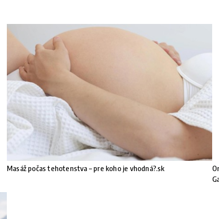
Masáž počas tehotenstva – pre koho je vhodná?.sk
Or
G