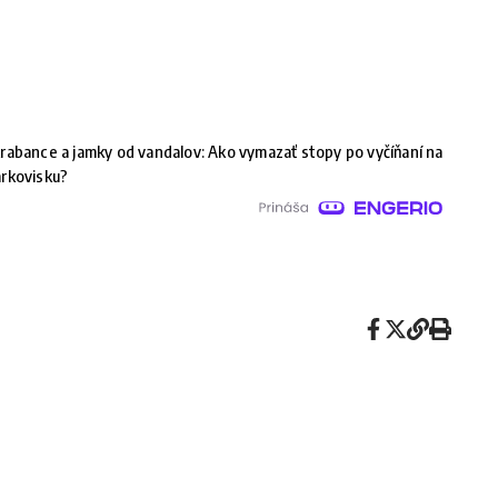
rabance a jamky od vandalov: Ako vymazať stopy po vyčíňaní na
rkovisku?