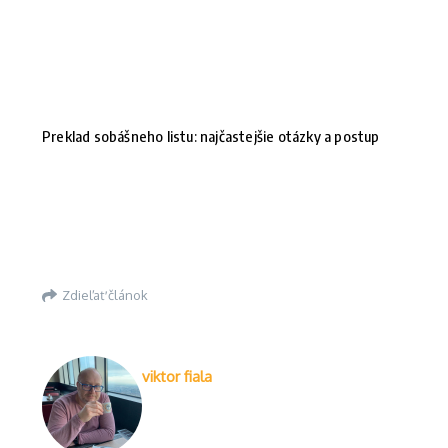
Preklad sobášneho listu: najčastejšie otázky a postup
Zdieľať článok
viktor fiala