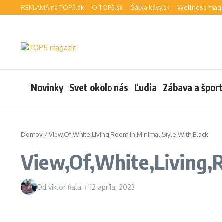
Preskočiť na obsah
REKLAMA na TOP5.sk
O TOP5.sk
Šálka kávy.sk
Wellness maga
Novinky
Svet okolo nás
Ľudia
Zábava a špor
Domov
/
View,Of,White,Living,Room,In,Minimal,Style,With,Black
View,Of,White,Living,
Od
viktor fiala
12 apríla, 2023