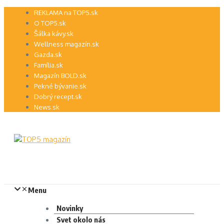
Preskočiť
REKLAMA na TOP5.sk
na
O TOP5.sk
obsah
Šálka kávy.sk
Wellness magazín.sk
Gazda.sk
Família.sk
Magazín BOLD.sk
Pekné bývanie.sk
Dobrý recept.sk
News.sk
Menu
Novinky
Svet okolo nás