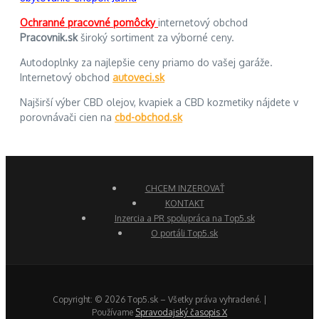
Ochranné pracovné pomôcky
internetový obchod
Pracovnik.sk
široký sortiment za výborné ceny.
Autodoplnky za najlepšie ceny priamo do vašej garáže.
Internetový obchod
autoveci.sk
Najširší výber CBD olejov, kvapiek a CBD kozmetiky nájdete v
porovnávači cien na
cbd-obchod.sk
CHCEM INZEROVAŤ
KONTAKT
Inzercia a PR spolupráca na Top5.sk
O portáli Top5.sk
Copyright: © 2026 Top5.sk – Všetky práva vyhradené. |
Používame
Spravodajský časopis X