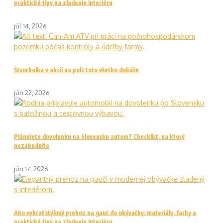
praktické tipy na zladenie interiéru
júl 14, 2026
Štvorkolka v akcii na poli: toto všetko dokáže
jún 22, 2026
Plánujete dovolenku na Slovensku autom? Checklist, na ktorý
nezabudnite
jún 17, 2026
Ako vybrať štýlový prehoz na gauč do obývačky: materiály, farby a
praktické tipy na zladenie interiéru