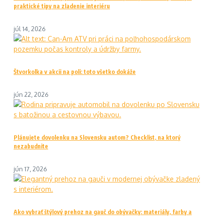
praktické tipy na zladenie interiéru
júl 14, 2026
Štvorkolka v akcii na poli: toto všetko dokáže
jún 22, 2026
Plánujete dovolenku na Slovensku autom? Checklist, na ktorý
nezabudnite
jún 17, 2026
Ako vybrať štýlový prehoz na gauč do obývačky: materiály, farby a