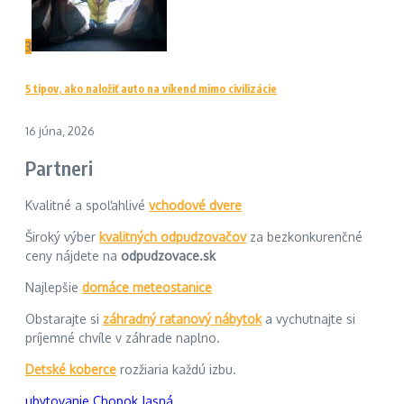
3
5 tipov, ako naložiť auto na víkend mimo civilizácie
16 júna, 2026
Partneri
Kvalitné a spoľahlivé
vchodové dvere
Široký výber
kvalitných odpudzovačov
za bezkonkurenčné
ceny nájdete na
odpudzovace.sk
Najlepšie
domáce meteostanice
Obstarajte si
záhradný ratanový nábytok
a vychutnajte si
príjemné chvíle v záhrade naplno.
Detské koberce
rozžiaria každú izbu.
ubytovanie Chopok Jasná