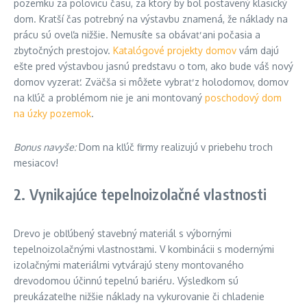
pozemku za polovicu času, za ktorý by bol postavený klasický
dom. Kratší čas potrebný na výstavbu znamená, že náklady na
prácu sú oveľa nižšie. Nemusíte sa obávať ani počasia a
zbytočných prestojov.
Katalógové projekty domov
vám dajú
ešte pred výstavbou jasnú predstavu o tom, ako bude váš nový
domov vyzerať. Zväčša si môžete vybrať z holodomov, domov
na kľúč a problémom nie je ani montovaný
poschodový dom
na úzky pozemok
.
Bonus navyše:
Dom na kľúč firmy realizujú v priebehu troch
mesiacov!
2. Vynikajúce tepelnoizolačné vlastnosti
Drevo je obľúbený stavebný materiál s výbornými
tepelnoizolačnými vlastnosťami. V kombinácii s modernými
izolačnými materiálmi vytvárajú steny montovaného
drevodomou účinnú tepelnú bariéru. Výsledkom sú
preukázateľne nižšie náklady na vykurovanie či chladenie