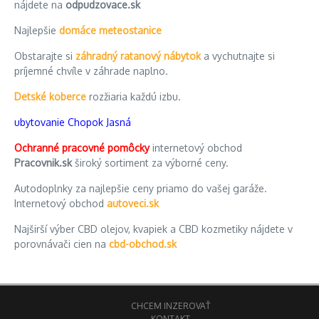
nájdete na
odpudzovace.sk
Najlepšie
domáce meteostanice
Obstarajte si
záhradný ratanový nábytok
a vychutnajte si
príjemné chvíle v záhrade naplno.
Detské koberce
rozžiaria každú izbu.
ubytovanie Chopok Jasná
Ochranné pracovné pomôcky
internetový obchod
Pracovnik.sk
široký sortiment za výborné ceny.
Autodoplnky za najlepšie ceny priamo do vašej garáže.
Internetový obchod
autoveci.sk
Najširší výber CBD olejov, kvapiek a CBD kozmetiky nájdete v
porovnávači cien na
cbd-obchod.sk
CHCEM INZEROVAŤ
KONTAKT