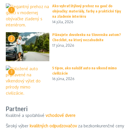
Ako vybrať štýlový prehoz na gauč do
1
obývačky: materiály, farby a praktické tipy
na zladenie interiéru
14 júla, 2026
Plánujete dovolenku na Slovensku autom?
2
Checklist, na ktorý nezabudnite
17 júna, 2026
5 tipov, ako naložiť auto na víkend mimo
3
civilizácie
16 júna, 2026
Partneri
Kvalitné a spoľahlivé
vchodové dvere
Široký výber
kvalitných odpudzovačov
za bezkonkurenčné ceny