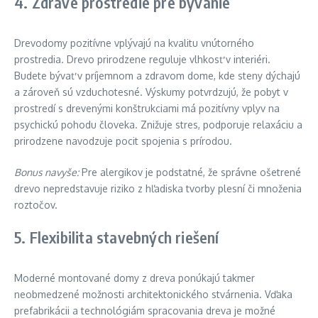
4. Zdravé prostredie pre bývanie
Drevodomy pozitívne vplývajú na kvalitu vnútorného
prostredia. Drevo prirodzene reguluje vlhkosť v interiéri.
Budete bývať v príjemnom a zdravom dome, kde steny dýchajú
a zároveň sú vzduchotesné. Výskumy potvrdzujú, že pobyt v
prostredí s drevenými konštrukciami má pozitívny vplyv na
psychickú pohodu človeka. Znižuje stres, podporuje relaxáciu a
prirodzene navodzuje pocit spojenia s prírodou.
Bonus navyše:
Pre alergikov je podstatné, že správne ošetrené
drevo nepredstavuje riziko z hľadiska tvorby plesní či množenia
roztočov.
5. Flexibilita stavebných riešení
Moderné montované domy z dreva ponúkajú takmer
neobmedzené možnosti architektonického stvárnenia. Vďaka
prefabrikácii a technológiám spracovania dreva je možné