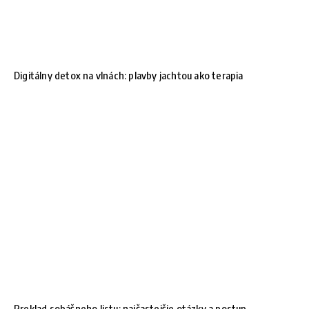
Digitálny detox na vlnách: plavby jachtou ako terapia
Preklad sobášneho listu: najčastejšie otázky a postup