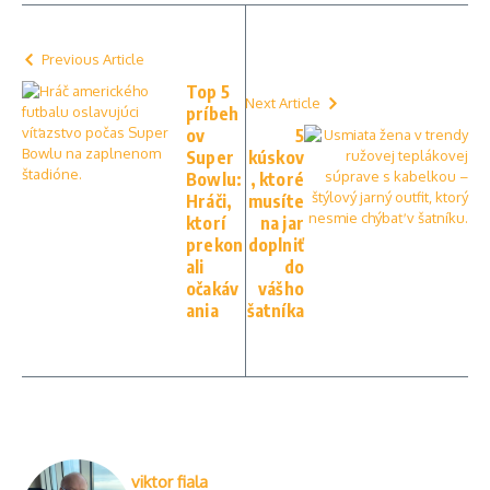
Previous Article
Top 5
Next Article
príbeh
ov
5
Super
kúskov
Bowlu:
, ktoré
Hráči,
musíte
ktorí
na jar
prekon
doplniť
ali
do
očakáv
vášho
ania
šatníka
viktor fiala