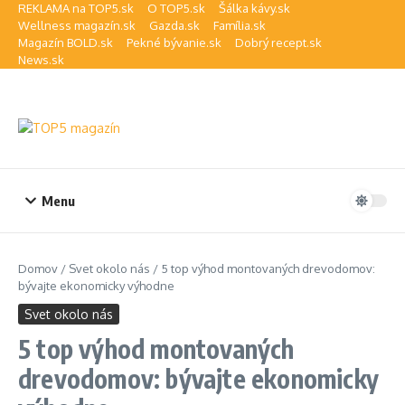
Preskočiť na obsah
REKLAMA na TOP5.sk
O TOP5.sk
Šálka kávy.sk
Wellness magazín.sk
Gazda.sk
Família.sk
Magazín BOLD.sk
Pekné bývanie.sk
Dobrý recept.sk
News.sk
Menu
Domov
/
Svet okolo nás
/
5 top výhod montovaných drevodomov:
bývajte ekonomicky výhodne
Svet okolo nás
5 top výhod montovaných
drevodomov: bývajte ekonomicky