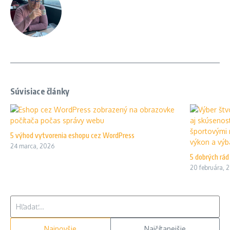
Súvisiace články
5 výhod vytvorenia eshopu cez WordPress
24 marca, 2026
5 dobrých rád
20 februára, 
Hľadať:
Najnovšie
Najčítanejšie