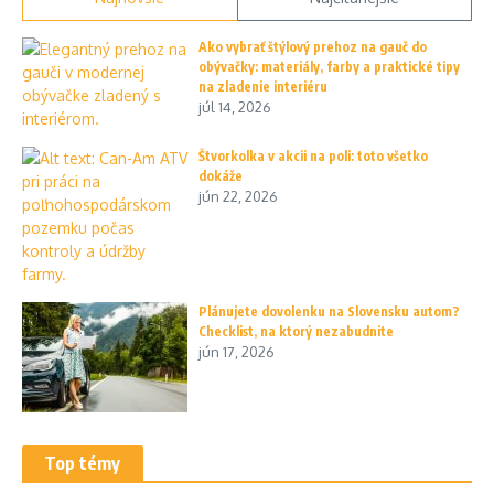
Ako vybrať štýlový prehoz na gauč do
obývačky: materiály, farby a praktické tipy
na zladenie interiéru
júl 14, 2026
Štvorkolka v akcii na poli: toto všetko
dokáže
jún 22, 2026
Plánujete dovolenku na Slovensku autom?
Checklist, na ktorý nezabudnite
jún 17, 2026
Top témy