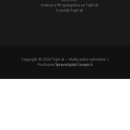
Inzercia a PR spolupráca na Top5.sk
O portáli Top5.sk
Copyright: © 2026 Top5.sk – Všetky práva vyhradené. |
Používame
Spravodajský časopis X