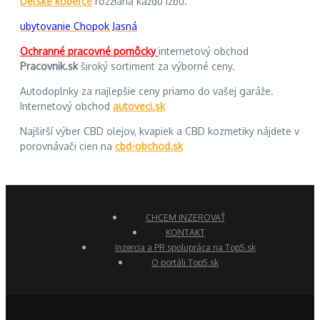
Detské koberce
rozžiaria každú izbu.
ubytovanie Chopok Jasná
Ochranné pracovné pomôcky
internetový obchod
Pracovnik.sk
široký sortiment za výborné ceny.
Autodoplnky za najlepšie ceny priamo do vašej garáže.
Internetový obchod
autoveci.sk
Najširší výber CBD olejov, kvapiek a CBD kozmetiky nájdete v
porovnávači cien na
cbd-obchod.sk
CHCEM INZEROVAŤ
KONTAKT
Inzercia a PR spolupráca na Top5.sk
O portáli Top5.sk