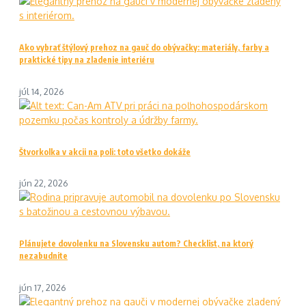
Ako vybrať štýlový prehoz na gauč do obývačky: materiály, farby a
praktické tipy na zladenie interiéru
júl 14, 2026
Štvorkolka v akcii na poli: toto všetko dokáže
jún 22, 2026
Plánujete dovolenku na Slovensku autom? Checklist, na ktorý
nezabudnite
jún 17, 2026