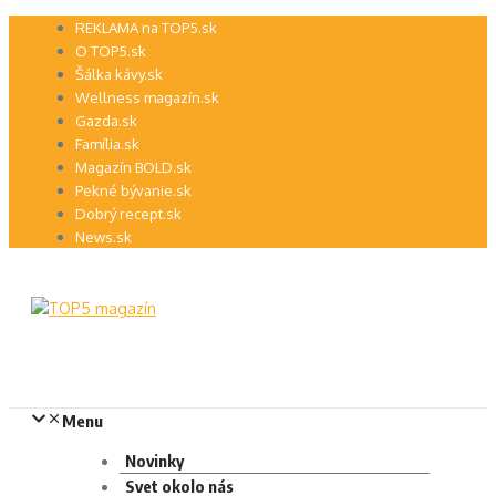
Preskočiť
REKLAMA na TOP5.sk
na
O TOP5.sk
obsah
Šálka kávy.sk
Wellness magazín.sk
Gazda.sk
Família.sk
Magazín BOLD.sk
Pekné bývanie.sk
Dobrý recept.sk
News.sk
Menu
Novinky
Svet okolo nás