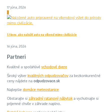
17 júna, 2026
3
5 tipov, ako naložiť auto na víkend mimo civilizácie
16 júna, 2026
Partneri
Kvalitné a spoľahlivé
vchodové dvere
Široký výber
kvalitných odpudzovačov
za bezkonkurenčné
ceny nájdete na
odpudzovace.sk
Najlepšie
domáce meteostanice
Obstarajte si
záhradný ratanový nábytok
a vychutnajte si
príjemné chvíle v záhrade naplno.