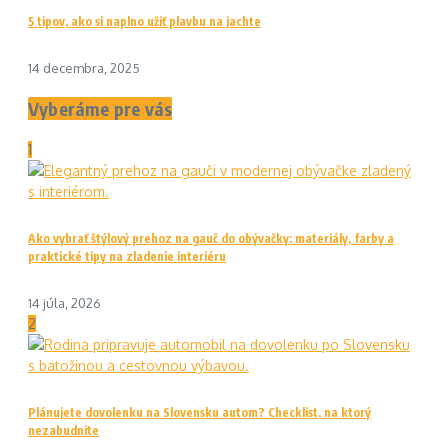
5 tipov, ako si naplno užiť plavbu na jachte
14 decembra, 2025
Vyberáme pre vás
1
Ako vybrať štýlový prehoz na gauč do obývačky: materiály, farby a
praktické tipy na zladenie interiéru
14 júla, 2026
2
Plánujete dovolenku na Slovensku autom? Checklist, na ktorý
nezabudnite