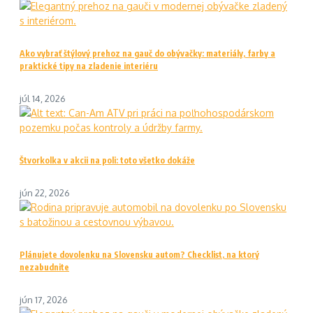
Ako vybrať štýlový prehoz na gauč do obývačky: materiály, farby a
praktické tipy na zladenie interiéru
júl 14, 2026
Štvorkolka v akcii na poli: toto všetko dokáže
jún 22, 2026
Plánujete dovolenku na Slovensku autom? Checklist, na ktorý
nezabudnite
jún 17, 2026