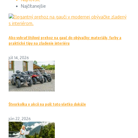
Najčítanejšie
Ako vybrať štýlový prehoz na gauč do obývačky: materiály, farby a
praktické tipy na zladenie interiéru
júl 14, 2026
Štvorkolka v akcii na poli: toto všetko dokáže
jún 22, 2026