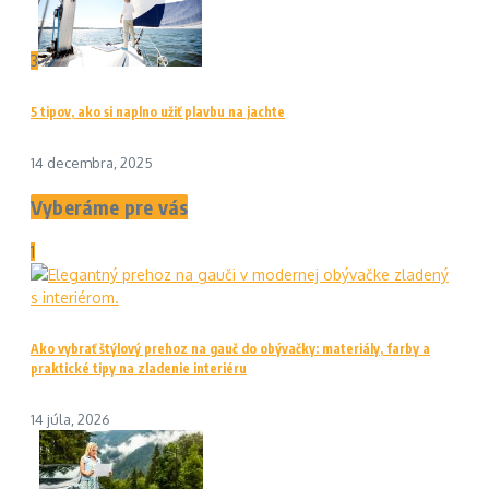
3
5 tipov, ako si naplno užiť plavbu na jachte
14 decembra, 2025
Vyberáme pre vás
1
Ako vybrať štýlový prehoz na gauč do obývačky: materiály, farby a
praktické tipy na zladenie interiéru
14 júla, 2026