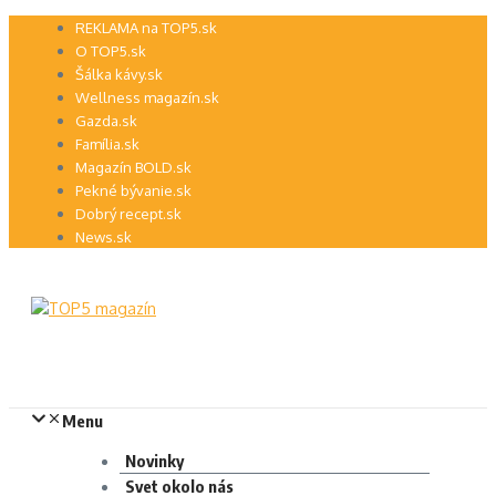
Preskočiť
REKLAMA na TOP5.sk
na
O TOP5.sk
obsah
Šálka kávy.sk
Wellness magazín.sk
Gazda.sk
Família.sk
Magazín BOLD.sk
Pekné bývanie.sk
Dobrý recept.sk
News.sk
Menu
Novinky
Svet okolo nás