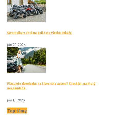
Štvorkolka v akcii na poli: toto všetko dokáže
jún 22, 2026
Plánujete dovolenku na Slovensku autom? Checklist, na ktorý
nezabudnite
jún 17, 2026
Top témy