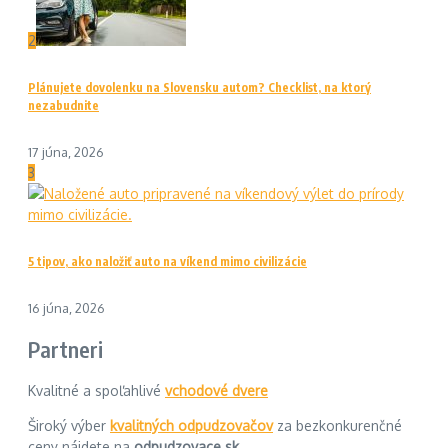
2
Plánujete dovolenku na Slovensku autom? Checklist, na ktorý
nezabudnite
17 júna, 2026
3
5 tipov, ako naložiť auto na víkend mimo civilizácie
16 júna, 2026
Partneri
Kvalitné a spoľahlivé
vchodové dvere
Široký výber
kvalitných odpudzovačov
za bezkonkurenčné
ceny nájdete na
odpudzovace.sk