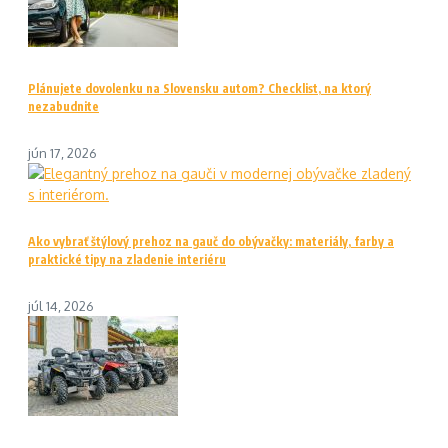
Plánujete dovolenku na Slovensku autom? Checklist, na ktorý
nezabudnite
jún 17, 2026
Ako vybrať štýlový prehoz na gauč do obývačky: materiály, farby a
praktické tipy na zladenie interiéru
júl 14, 2026