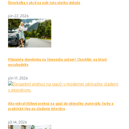
Štvorkolka v akcii na poli: toto všetko dokáže
jún 22, 2026
Plánujete dovolenku na Slovensku autom? Checklist, na ktorý
nezabudnite
jún 17, 2026
Ako vybrať štýlový prehoz na gauč do obývačky: materiály, farby a
praktické tipy na zladenie interiéru
júl 14, 2026