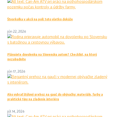
Štvorkolka v akcii na poli: toto všetko dokáže
jún 22, 2026
Plánujete dovolenku na Slovensku autom? Checklist, na ktorý
nezabudnite
jún 17, 2026
Ako vybrať štýlový prehoz na gauč do obývačky: materiály, farby a
praktické tipy na zladenie interiéru
júl 14, 2026