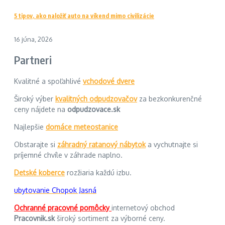
5 tipov, ako naložiť auto na víkend mimo civilizácie
16 júna, 2026
Partneri
Kvalitné a spoľahlivé
vchodové dvere
Široký výber
kvalitných odpudzovačov
za bezkonkurenčné
ceny nájdete na
odpudzovace.sk
Najlepšie
domáce meteostanice
Obstarajte si
záhradný ratanový nábytok
a vychutnajte si
príjemné chvíle v záhrade naplno.
Detské koberce
rozžiaria každú izbu.
ubytovanie Chopok Jasná
Ochranné pracovné pomôcky
internetový obchod
Pracovnik.sk
široký sortiment za výborné ceny.