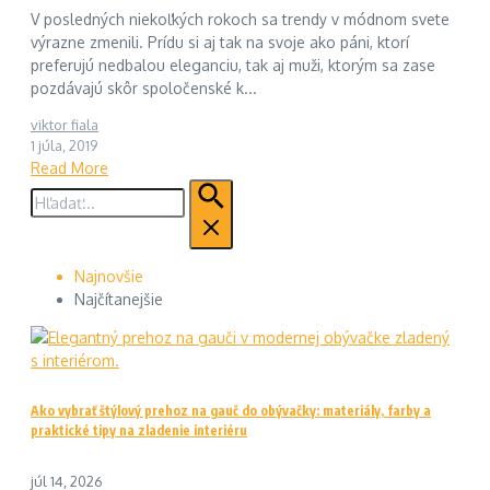
V posledných niekoľkých rokoch sa trendy v módnom svete
výrazne zmenili. Prídu si aj tak na svoje ako páni, ktorí
preferujú nedbalou eleganciu, tak aj muži, ktorým sa zase
pozdávajú skôr spoločenské k...
viktor fiala
1 júla, 2019
Read More
Hľadať:
Najnovšie
Najčítanejšie
Ako vybrať štýlový prehoz na gauč do obývačky: materiály, farby a
praktické tipy na zladenie interiéru
júl 14, 2026