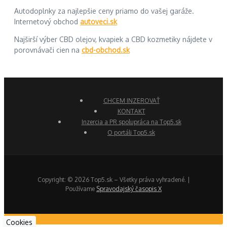
Autodoplnky za najlepšie ceny priamo do vašej garáže.
Internetový obchod
autoveci.sk
Najširší výber CBD olejov, kvapiek a CBD kozmetiky nájdete v
porovnávači cien na
cbd-obchod.sk
CHCEM INZEROVAŤ
KONTAKT
Inzercia a PR spolupráca na Top5.sk
O portáli Top5.sk
Copyright: © 2026 Top5.sk – Všetky práva vyhradené. |
Používame
Spravodajský časopis X
Cookies