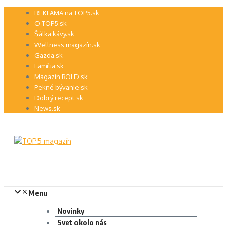
Preskočiť
REKLAMA na TOP5.sk
na
O TOP5.sk
obsah
Šálka kávy.sk
Wellness magazín.sk
Gazda.sk
Família.sk
Magazín BOLD.sk
Pekné bývanie.sk
Dobrý recept.sk
News.sk
Menu
Novinky
Svet okolo nás