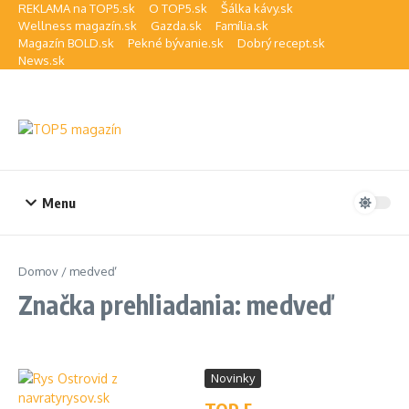
Preskočiť na obsah
REKLAMA na TOP5.sk
O TOP5.sk
Šálka kávy.sk
Wellness magazín.sk
Gazda.sk
Família.sk
Magazín BOLD.sk
Pekné bývanie.sk
Dobrý recept.sk
News.sk
Menu
Domov
/
medveď
Značka prehliadania: medveď
Novinky