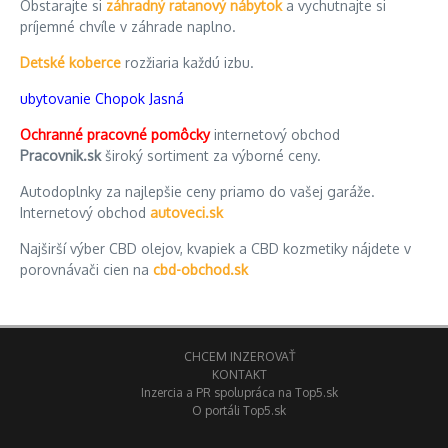
Obstarajte si
záhradný ratanový nábytok
a vychutnajte si
príjemné chvíle v záhrade naplno.
Detské koberce
rozžiaria každú izbu.
ubytovanie Chopok Jasná
Ochranné pracovné pomôcky
internetový obchod
Pracovnik.sk
široký sortiment za výborné ceny.
Autodoplnky za najlepšie ceny priamo do vašej garáže.
Internetový obchod
autoveci.sk
Najširší výber CBD olejov, kvapiek a CBD kozmetiky nájdete v
porovnávači cien na
cbd-obchod.sk
CHCEM INZEROVAŤ
KONTAKT
Inzercia a PR spolupráca na Top5.sk
O portáli Top5.sk