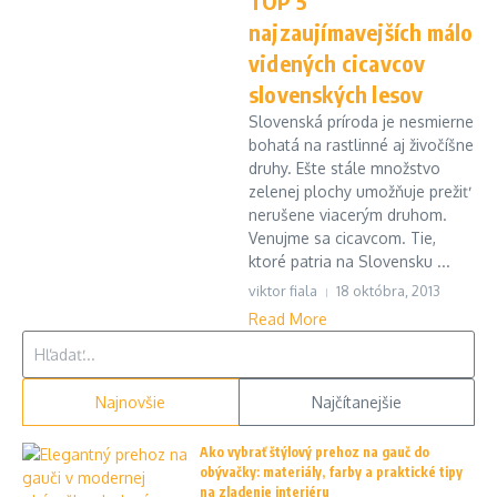
TOP 5
najzaujímavejších málo
videných cicavcov
slovenských lesov
Slovenská príroda je nesmierne
bohatá na rastlinné aj živočíšne
druhy. Ešte stále množstvo
zelenej plochy umožňuje prežiť
nerušene viacerým druhom.
Venujme sa cicavcom. Tie,
ktoré patria na Slovensku ...
viktor fiala
18 októbra, 2013
Read More
Hľadať:
Najnovšie
Najčítanejšie
Ako vybrať štýlový prehoz na gauč do
obývačky: materiály, farby a praktické tipy
na zladenie interiéru