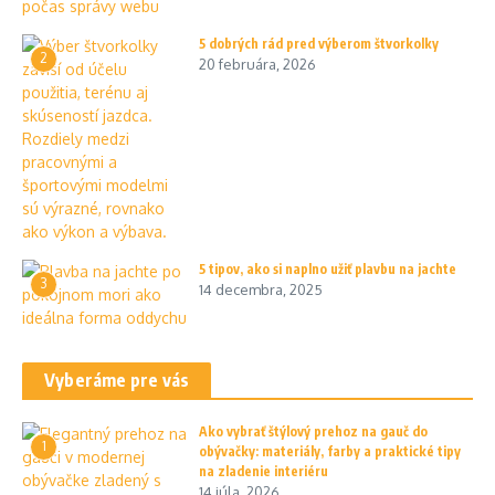
5 dobrých rád pred výberom štvorkolky
2
20 februára, 2026
5 tipov, ako si naplno užiť plavbu na jachte
3
14 decembra, 2025
Vyberáme pre vás
Ako vybrať štýlový prehoz na gauč do
1
obývačky: materiály, farby a praktické tipy
na zladenie interiéru
14 júla, 2026