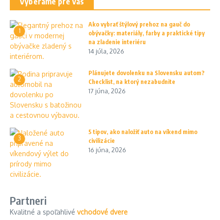
Vyberáme pre vás
Ako vybrať štýlový prehoz na gauč do
1
obývačky: materiály, farby a praktické tipy
na zladenie interiéru
14 júla, 2026
Plánujete dovolenku na Slovensku autom?
2
Checklist, na ktorý nezabudnite
17 júna, 2026
5 tipov, ako naložiť auto na víkend mimo
3
civilizácie
16 júna, 2026
Partneri
Kvalitné a spoľahlivé
vchodové dvere