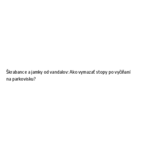
Škrabance a jamky od vandalov: Ako vymazať stopy po vyčíňaní
na parkovisku?