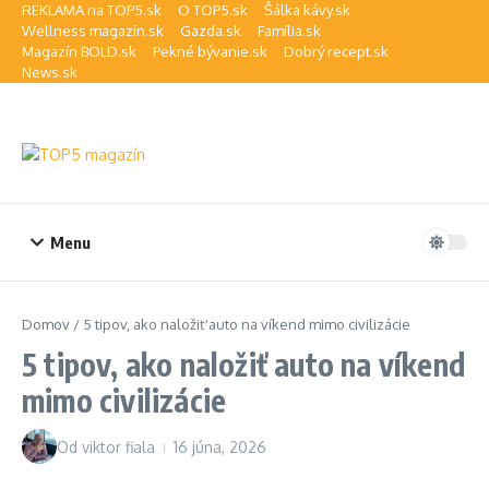
Preskočiť na obsah
REKLAMA na TOP5.sk
O TOP5.sk
Šálka kávy.sk
Wellness magazín.sk
Gazda.sk
Família.sk
Magazín BOLD.sk
Pekné bývanie.sk
Dobrý recept.sk
News.sk
Menu
Domov
/
5 tipov, ako naložiť auto na víkend mimo civilizácie
5 tipov, ako naložiť auto na víkend
mimo civilizácie
Od
viktor fiala
16 júna, 2026