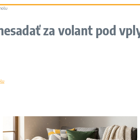
holu
nesadať za volant pod vp