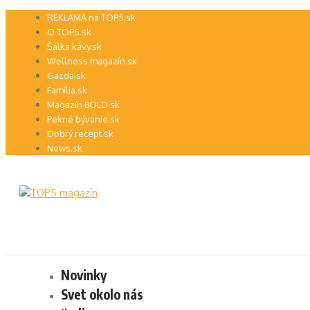
Preskočiť
REKLAMA na TOP5.sk
na
O TOP5.sk
obsah
Šálka kávy.sk
Wellness magazín.sk
Gazda.sk
Família.sk
Magazín BOLD.sk
Pekné bývanie.sk
Dobrý recept.sk
News.sk
Novinky
Svet okolo nás