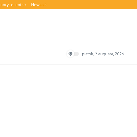
obrý recept.sk
News.sk
piatok, 7 augusta, 2026