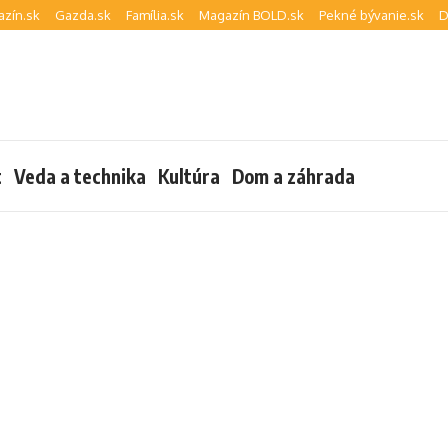
zín.sk
Gazda.sk
Família.sk
Magazín BOLD.sk
Pekné bývanie.sk
D
t
Veda a technika
Kultúra
Dom a záhrada