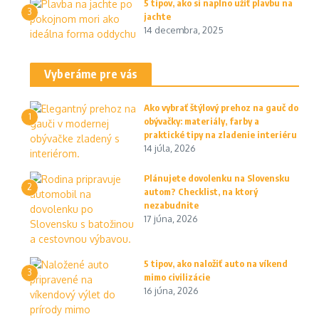
5 tipov, ako si naplno užiť plavbu na
3
jachte
14 decembra, 2025
Vyberáme pre vás
Ako vybrať štýlový prehoz na gauč do
1
obývačky: materiály, farby a
praktické tipy na zladenie interiéru
14 júla, 2026
Plánujete dovolenku na Slovensku
2
autom? Checklist, na ktorý
nezabudnite
17 júna, 2026
5 tipov, ako naložiť auto na víkend
3
mimo civilizácie
16 júna, 2026