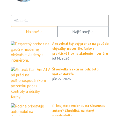
Hľadať:
Najnovšie
Najčítanejšie
Ako vybrať štýlový prehoz na gauč do
obývačky: materiály, farby a
praktické tipy na zladenie interiéru
júl 14, 2026
Štvorkolka v akcii na poli: toto
všetko dokáže
jún 22, 2026
Plánujete dovolenku na Slovensku
autom? Checklist, na ktorý
nezabudnite