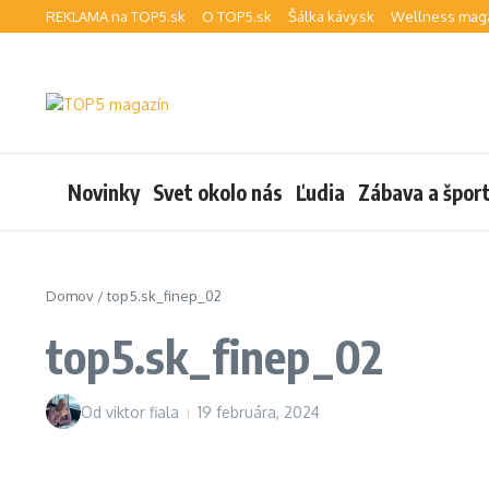
Preskočiť na obsah
REKLAMA na TOP5.sk
O TOP5.sk
Šálka kávy.sk
Wellness maga
Novinky
Svet okolo nás
Ľudia
Zábava a špor
Domov
/
top5.sk_finep_02
top5.sk_finep_02
Od
viktor fiala
19 februára, 2024